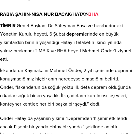
RABİA ŞAHİN-NİSA NUR BACAK/HATAY-
BHA
TİMBİR
Genel Başkanı Dr. Süleyman Basa ve beraberindeki
Yönetim Kurulu heyeti, 6 Şubat
deprem
lerinde en büyük
yıkımlardan birinin yaşandığı Hatay’ı felaketin ikinci yılında
yalnız bırakmadı.TİMBİR ve BHA heyeti Mehmet Önder’i ziyaret
etti.
İskenderun Kaymakamı Mehmet Önder, 2 yıl içerisinde depremi
konuşmadığımız hiçbir anın neredeyse olmadığını belirtti.
Önder, “İskenderun’da soğuk yoktu ilk defa deprem olduğunda
o kadar soğuk bir an yaşadık. İlk çadırların kurulması, aşevleri,
konteyner kentler; her biri başka bir şeydi.” dedi.
Önder Hatay’da yaşanan yıkımı “Depremden 11 şehir etkilendi
ancak 11 şehir bir yanda Hatay bir yanda.” şeklinde anlattı.