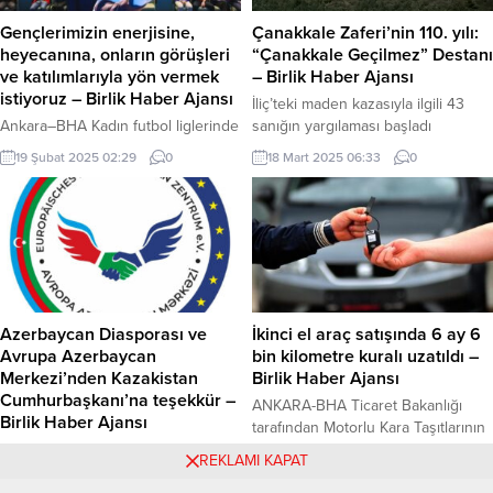
etrafındaki cadde ve sokaklar
oluşturdu. Antalya Emniyet
trafiğe kapatıldı. Duruşma, Ses ve
Müdürlüğü Çevik Kuvvet Şube
Gençlerimizin enerjisine,
Çanakkale Zaferi’nin 110. yılı:
Görüntü Bilişim Sistemi (SEGBİS) ile
Müdürlüğü’ne bağlı TOMA’lar,
heyecanına, onların görüşleri
“Çanakkale Geçilmez” Destanı
kayıt...
Orman Bölge Müdürlüğü’ne ait 13
ve katılımlarıyla yön vermek
– Birlik Haber Ajansı
arazöz, 4 su...
istiyoruz – Birlik Haber Ajansı
İliç’teki maden kazasıyla ilgili 43
Ankara–BHA Kadın futbol liglerinde
sanığın yargılaması başladı
haftanın sonuçları Gençlik ve Spor
ÇANAKKALE–BHA Birinci Dünya
19 Şubat 2025 02:29
0
18 Mart 2025 06:33
0
Bakanlığı tarafından
Savaşı sırasında Osmanlı Devleti’ni
Cumhurbaşkanlığı Millet
savaş dışı bırakmak ve İstanbul’u
Kütüphanesi’nde ‘Gençlik Politika
ele geçirmek isteyen İngiltere ve
Belgesi Paydaş Toplantısı
Fransa, güçlü donanmalarıyla
düzenlendi. Gençlerimizin
Çanakkale Boğazı’nı geçmeyi
enerjisine, heyecanına, onların
hedefledi. Ancak Türk askeri,
görüşleri ve katılımlarıyla yön
imkânsız denileni başararak
vermek istiyoruz.” dedi. Gençlik
destansı bir savunma
Azerbaycan Diasporası ve
İkinci el araç satışında 6 ay 6
Politika Belgesi Paydaş Toplantısı,
gerçekleştirdi. İtilaf Devletleri, 19
Avrupa Azerbaycan
bin kilometre kuralı uzatıldı –
gençlikle ilgili konularda çalışan
Şubat 1915’te başlattıkları saldırıları
Merkezi’nden Kazakistan
Birlik Haber Ajansı
uzmanlar, çeşitli gençlik gruplarının
18...
Cumhurbaşkanı’na teşekkür –
ANKARA-BHA Ticaret Bakanlığı
temsilcileri ile ilgili kamu kurum ve
Birlik Haber Ajansı
tarafından Motorlu Kara Taşıtlarının
kuruluş...
Mektupta, Azerbaycan Hava
Ticareti Hakkındaki Yönetmeliğinde
30 Aralık 2024 03:48
0
26 Aralık 2024 18:23
0
REKLAMI KAPAT
Yolları’na ait “Embraer 190” tipi
yapılan değişiklik ile, ikinci el