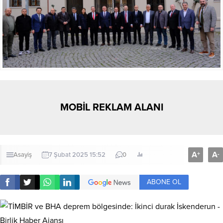
MOBİL REKLAM ALANI
A
A
+
-
Asayiş
7 Şubat 2025 15:52
0
ABONE OL