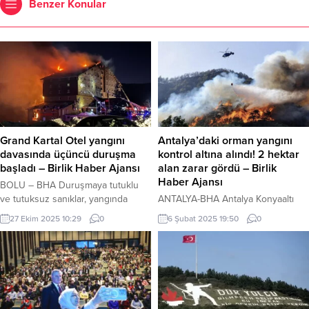
Benzer Konular
Grand Kartal Otel yangını
Antalya’daki orman yangını
davasında üçüncü duruşma
kontrol altına alındı! 2 hektar
başladı – Birlik Haber Ajansı
alan zarar gördü – Birlik
Haber Ajansı
BOLU – BHA Duruşmaya tutuklu
ve tutuksuz sanıklar, yangında
ANTALYA-BHA Antalya Konyaaltı
yaralanan bazı kişiler, hayatını
ilçesindeki Beydağları Sahil
27 Ekim 2025 10:29
0
6 Şubat 2025 19:50
0
kaybedenlerin yakınları ile taraf
Parkı’ndaki ormanlık alanda bu
avukatları katıldı. Tutuklu sanıklar
sabah saatlerinde yüksek gerilim
salona getirildiği sırada bazı
hattındaki tellerin kopması sonucu
müştekiler tepki gösterdi. Salonun
yangın başladı. Şiddetli rüzgarın
çevresinde geniş güvenlik
etkisiyle hızla yayılan alevler, geniş
önlemleri alınırken, yerleşke
bir alanı sararak büyük tehlike