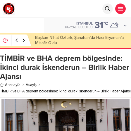
31
°C
İSTANBUL
PARÇALI BULUTLU
Başkan Nihat Öztürk, Şanahan’da Hacı Eryaman’a
Misafir Oldu
TİMBİR ve BHA deprem bölgesinde:
İkinci durak İskenderun – Birlik Haber
Ajansı
Anasayfa
Asayiş
TİMBİR ve BHA deprem bölgesinde: İkinci durak İskenderun – Birlik Haber Ajansı