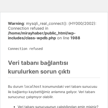
Warning
: mysqli_real_connect(): (HY000/2002):
Connection refused in
/home/mirayhaber/public_html/wp-
includes/class-wpdb.php
on line
1988
Connection refused
Veri tabanı bağlantısı
kurulurken sorun çıktı
Bu durum
konumundaki veri tabanı sunucusu
localhost
ile bağlantıyı kaybettiğimiz anlamına geliyor. Veri tabanı
sunucunuz çalışmıyor olabilir.
Veri tabanı sunucusunun çalıştığından emin misiniz?