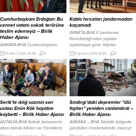
Cumhurbaşkanı Erdoğan: Bu
Kablo hırsızları jandarmadan
cennet vatanı sokak terörüne
kaçamadı
teslim edemeyiz – Birlik
ISPARTA-BHA İl Jandarma
Haber Ajansı
Komutanlığı’ndan yapılan
ANKARA-BHA Cumhurbaşkanı
açıklamaya göre, fabrika
Recep Tayyip Erdoğan, gençlere
çevresindeki tel örgüleri keserek
25 Mart 2025 18:48
0
10 Şubat 2025 16:50
0
yönelik yaptığı konuşmada,
içeri giren hırsızlar, bakır kabloları
Türkiye’nin geleceğine dair
çaldı. Olayın ardından harekete
mesajlar verdi. Ramazan ayını
geçen Jandarma Suç Araştırma
tebrik eden Erdoğan, gençliğin
Timi (JASAT) ve Gönen İlçe
eğitimi ve ahlaki duruşunun
Jandarma Komutanlığı Asayiş
önemine vurgu yaparak, “Bu ülkeyi
Timleri, yaptıkları araştırmalar
sokakta bulmadık, bugünlere kolay
sonucunda, olay yerinden yaklaşık
getirmedik. Her karış toprağında
2 kilometre uzaklıkta araziye
Serik’te ıklığ sazının son
Sındırgı’daki depremler “ölü
bir aslanın yattığı bu cennet vatanı
gizlenmiş bir araç tespit etti.
ustası Emin Kök hayatını
fayları” yeniden canlandırdı –
sokak terörüne teslim edemeyiz”
Şüphelilerin kullandığı...
kaybetti – Birlik Haber Ajansı
Birlik Haber Ajansı
dedi. GENÇLİK İÇİN...
ANTALYA-BHA Kabak kemanenin
ANKARA – BHA Sözbilir, bölgede
atası olarak bilinen ve Yörüklerin
yürütülen incelemelerde, mevcut
geleneksel çalgısı olan ıklığın son
diri fay haritasında yer almayan