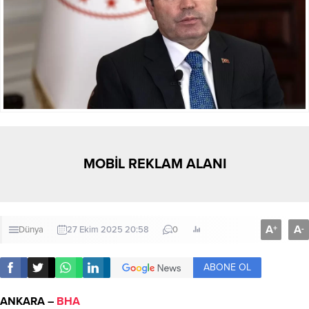
MOBİL REKLAM ALANI
A
A
+
-
Dünya
27 Ekim 2025 20:58
0
ABONE OL
ANKARA –
BHA