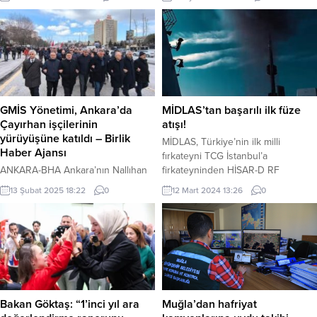
bilimsel verilerle ortaya koyuyor.
devam ediyor. KONYA (İGFA) –
İSTANBUL (İGFA) – İstanbul, Bursa,
Belediyeciliğin, en güzel hizmeti;
Eskişehir ve Gaziantep’te 608
en doğru zamanda, en doğru
öğrenci, 315 veli ve 122 öğretmenle
yöntemle ve en kaliteli şekilde
gerçekleştirilen araştırma, hem nitel
sunabilmek olduğuna işaret eden
hem nicel yöntemleri içeren çok
Başkan Kavuş, ilçenin hizmetine
boyutlu karma bir metodolojiye
sunulan yeni uygulamalardan
dayanıyor. Çocuklarla yapılan
özellikle yapay zeka destekli
GMİS Yönetimi, Ankara’da
MİDLAS’tan başarılı ilk füze
odak...
MZEKA...
Çayırhan işçilerinin
atışı!
yürüyüşüne katıldı – Birlik
MİDLAS, Türkiye’nin ilk milli
Haber Ajansı
fırkateyni TCG İstanbul’a
ANKARA-BHA Ankara’nın Nallıhan
firkateyninden HİSAR-D RF
ilçesindeki Çayırhan Termik Santrali
Füzesi’ni başarıyla ateşledi.
13 Şubat 2025 18:22
0
12 Mart 2024 13:26
0
ve Maden Ocağı’nın
ANKARA (İGFA) – ROKETSAN’ın
özelleştirilmesine karşı çıkan
geliştirdiği Milli Dikey Atım Lançer
maden işçileri, 10 Şubat’ta
Sistemi MİDLAS, ilk milli
Beypazarı’ndan Ankara’ya doğru
fırkateyni TCG İSTANBUL’dan
yürüyüşe yeniden başladı.
HİSAR-D RF füzesini başarıyla attı.
Yürüyüşün üçüncü gününde
Savunma Sanayi Başkanı Prof. Dr.
işçiler, basın açıklaması yapmak
Haluk Görgün,
üzere Ankara’da Hazine ve Maliye
“Yapamazlar diyenlere rağmen
Bakan Göktaş: “1’inci yıl ara
Muğla’dan hafriyat
Bakanlığı önüne yürüdü. İşçilerin
yapıyoruz” diyerek başarılı