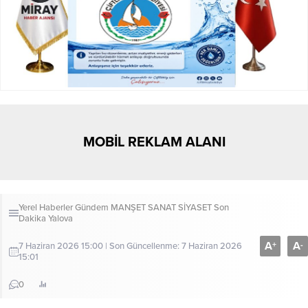
MOBİL REKLAM ALANI
Yerel Haberler
Gündem
MANŞET
SANAT
SİYASET
Son
Dakika
Yalova
A
A
+
-
7 Haziran 2026 15:00 | Son Güncellenme: 7 Haziran 2026
15:01
0