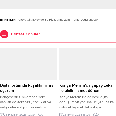
ETİKETLER:
Yalova Çiftlikköy’de Su Fiyatlarına zamlı Tarife Uygulanacak
Benzer Konular
Dijital ortamda kuşaklar arası
Konya Meram’da yapay zeka
uçurum
ile akıllı hizmet dönemi
Bahçeşehir Üniversitesi’nde
Konya Meram Belediyesi, dijital
yapılan doktora tezi, çocuklar ve
dönüşüm vizyonuna üç yeni halka
yetişkinlerin dijital reklamlara
daha ekleyerek teknolojiyi
bakışında büyük farklar olduğunu
vatandaşın hizmetine sunmaya
24 Haziran 2025 12:39
0
23 Eylül 2025 13:29
0