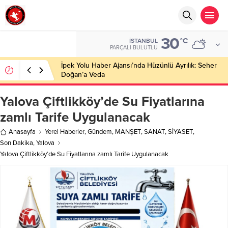
30
°C
İSTANBUL
PARÇALI BULUTLU
İpek Yolu Haber Ajansı’nda Hüzünlü Ayrılık: Seher
Doğan’a Veda
Yalova Çiftlikköy’de Su Fiyatlarına
zamlı Tarife Uygulanacak
Anasayfa
Yerel Haberler
,
Gündem
,
MANŞET
,
SANAT
,
SİYASET
,
Son Dakika
,
Yalova
Yalova Çiftlikköy’de Su Fiyatlarına zamlı Tarife Uygulanacak