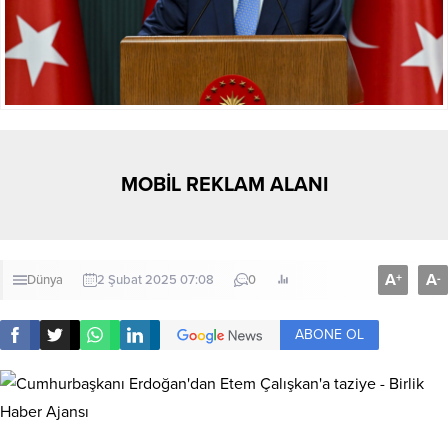
MOBİL REKLAM ALANI
A
A
+
-
Dünya
2 Şubat 2025 07:08
0
ABONE OL