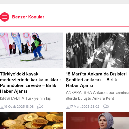
Benzer Konular
Türkiye’deki kayak
18 Mart’ta Ankara’da Dışişleri
merkezlerinde kar kalınlıkları:
Şehitleri anılacak – Birlik
Palandöken zirvede – Birlik
Haber Ajansı
Haber Ajansı
ANKARA–BHA Ankara spor camiası
ISPARTA-BHA Türkiye’nin kış
iftarda buluştu Ankara Kent
turizmi merkezlerinde kar
Konseyi, 18 Mart 2025 tarihinde
19 Ocak 2025 13:08
0
17 Mart 2025 23:02
0
kalınlıkları Meteoroloji Genel
önemli bir anma etkinliğine ev
Müdürlüğü tarafından açıklandı.
sahipliği yapacak. “Dışişleri
Erzurum Palandöken Kayak
Şehitlerini Anma” başlıklı etkinlik,
Merkezi, 130 santimetre kar
Türk diplomasi tarihinin en acı