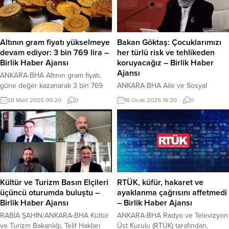
kalınlığıyla zirvede yer aldı.
hatıralarını yaşatmak ve şehit
Erzincan Ergan Dağı Kayak Merkezi
düşen diplomatları onurlandırmak
ise 105 santimetreyle ikinci sırada
amacıyla düzenleniyor. Etkinlik, 18
bulunuyor. Meteoroloji Genel
Mart 2025 Salı günü saat 14.00’te,
Altının gram fiyatı yükselmeye
Bakan Göktaş: Çocuklarımızı
Müdürlüğü verilerine göre, kayak
Ankara Kent Konseyi...
devam ediyor: 3 bin 769 lira –
her türlü risk ve tehlikeden
merkezlerindeki kar kalınlıkları şu
Birlik Haber Ajansı
koruyacağız – Birlik Haber
şekilde sıralandı: Erzurum
Ajansı
ANKARA-BHA Altının gram fiyatı,
Palandöken Kayak Merkezi:...
güne değer kazanarak 3 bin 769
ANKARA-BHA Aile ve Sosyal
liradan işlem görüyor. Dün ons
Hizmetler Bakanı Mahinur Özdemir
28 Mart 2025 09:20
0
18 Ocak 2025 18:20
0
fiyatındaki artışla birlikte yükselen
Göktaş, Kocaeli’de düzenlenen AK
gram altın, günü önceki kapanışına
Parti İl Kadın Kolları 7. Olağan
göre yüzde 1,1 değer kazanarak 3
Kongresi’ne katıldı. Göktaş, burada
bin 730 liradan tamamlamıştı. Yeni
yaptığı konuşmada, çocukları dijital
güne de yükselişle başlayan gram
tehlikelerden korumaya yönelik
altın, saat 10.20 itibarıyla yüzde 1
önemli adımlar atacaklarını kaydetti.
artışla 3 bin 769...
“Dijital mecralarda maalesef
çocuklarımızı filtreleyemiyoruz,”
Kültür ve Turizm Basın Elçileri
RTÜK, küfür, hakaret ve
diyen Göktaş, bakanlık merkezinde
üçüncü oturumda buluştu –
ayaklanma çağrısını affetmedi
oluşturulan Aile Eylem Planı’nın bu
Birlik Haber Ajansı
– Birlik Haber Ajansı
konuda belirleyici olacağını...
RABİA ŞAHİN/ANKARA-BHA Kültür
ANKARA-BHA Radyo ve Televizyon
ve Turizm Bakanlığı, Telif Hakları
Üst Kurulu (RTÜK) tarafından,