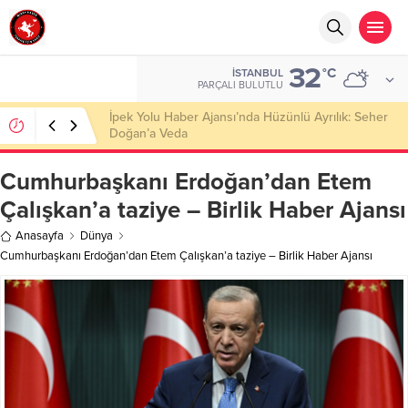
32
°C
İSTANBUL
PARÇALI BULUTLU
Başkan Nihat Öztürk, Şanahan’da Hacı Eryaman’a
Misafir Oldu
Cumhurbaşkanı Erdoğan’dan Etem
Çalışkan’a taziye – Birlik Haber Ajansı
Anasayfa
Dünya
Cumhurbaşkanı Erdoğan’dan Etem Çalışkan’a taziye – Birlik Haber Ajansı