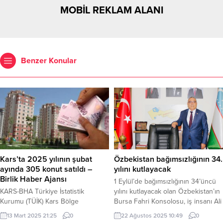
MOBİL REKLAM ALANI
Benzer Konular
Kars’ta 2025 yılının şubat
Özbekistan bağımsızlığının 34.
ayında 305 konut satıldı –
yılını kutlayacak
Birlik Haber Ajansı
1 Eylül’de bağımsızlığının 34’üncü
KARS-BHA Türkiye İstatistik
yılını kutlayacak olan Özbekistan’ın
Kurumu (TÜİK) Kars Bölge
Bursa Fahri Konsolosu, iş insanı Ali
Müdürlüğü 2025 yılı şubat ayındaki
Baklan, yayınladığı mesajında,
13 Mart 2025 21:25
0
22 Ağustos 2025 10:49
0
konut satışlarını açıkladı. TÜİK Kars
Mirziyoyev’in liderliğinde yeni