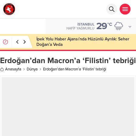
29
°C
İSTANBUL
HAFIF YAĞMURLU
İpek Yolu Haber Ajansı’nda Hüzünlü Ayrılık: Seher
Doğan’a Veda
Erdoğan’dan Macron’a ‘Filistin’ tebriği
Anasayfa
Dünya
Erdoğan’dan Macron’a ‘Filistin’ tebriği