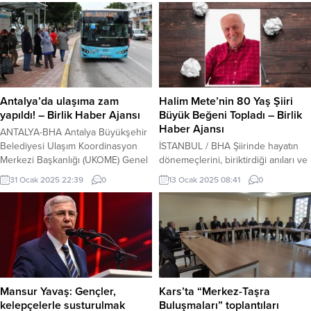
Bölge Müdürlüğü’ne bağlı illerden
Özbekistan’ın ‘üçüncü rönesans’
Kars’ta 305, Ağrı’da 221, Iğdır’da
vizyonu doğrultusunda büyük bir
120 ve Ardahan’da 24 adet konut
kararlılıkla hedeflerine ilerlediğini
satışı gerçekleşti. Türkiye
söyledi. BURSA (İGFA) – Türkiye’nin
genelinde konut satışları şubat
dost ve kardeş ülkelerinden
ayında bir önceki yılın aynı ayına
Özbekistan 1 Eylül 2025 Pazartesi
göre yüzde 20,1 oranında artarak...
günü bağımsızlığının 34. yılını
Antalya’da ulaşıma zam
Halim Mete’nin 80 Yaş Şiiri
kutlayacak. Yaklaşın...
yapıldı! – Birlik Haber Ajansı
Büyük Beğeni Topladı – Birlik
Haber Ajansı
ANTALYA-BHA Antalya Büyükşehir
Belediyesi Ulaşım Koordinasyon
İSTANBUL / BHA Şiirinde hayatın
Merkezi Başkanlığı (UKOME) Genel
dönemeçlerini, biriktirdiği anıları ve
Kurulu, toplu taşıma ücretlerinde
geçen yılların getirdiği olgunluğu
31 Ocak 2025 22:39
0
13 Ocak 2025 08:41
0
artışa gitme kararı aldı. Yeni
etkileyici bir dille ifade eden Halim
düzenlemeye göre, 1 Şubat 2025
Mete, “80 yaş bir son değil, aksine
itibarıyla toplu taşıma ücretleri şu
öğrenmenin, paylaşmanın ve
şekilde belirlendi: Tam bilet ücreti
tecrübeyle yoğrulmuş hayatın
20 TL’den 27 TL’ye yükseldi.
anlamını daha derin hissetmenin bir
Öğrenci bileti ücreti ise 10 TL’den
zamanı” sözleriyle hayata olan
12 TL’ye çıktı. Bu artış,...
bağlılığını dile getirdi. Mete’nin 80
yaşına özel şiirinden bir...
Mansur Yavaş: Gençler,
Kars’ta “Merkez-Taşra
kelepçelerle susturulmak
Buluşmaları” toplantıları