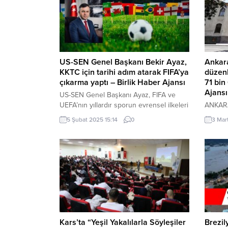
US-SEN Genel Başkanı Bekir Ayaz,
Ankara
KKTC için tarihi adım atarak FIFA’ya
düzenl
çıkarma yaptı – Birlik Haber Ajansı
71 bin
Ajansı
US-SEN Genel Başkanı Ayaz, FIFA ve
UEFA’nın yıllardır sporun evrensel ilkeleri
ANKARA-
doğrultusunda tarafsız hareket etmesi
Hayvan
5 Şubat 2025 15:14
0
3 Mar
gerektiğini savunmalarına rağmen, bazı
2025’te
ülkelerin siyasi baskılarla spor
hayvanla
yönetiminde nüfuz sahibi olmasına izin
düzenl
verdiğini belirtti. Özellikle Fransa ve
tarafın
Yunanistan’ın FIFA ve UEFA’daki etkisini
rehabil
eleştiren Ayaz, bu ülkelerin siyasi ve
olsa da
bürokratik baskılarla Türk futboluna zarar
alana bı
verdiğini...
para c
Bakımev
Kars’ta “Yeşil Yakalılarla Söyleşiler
Brezil