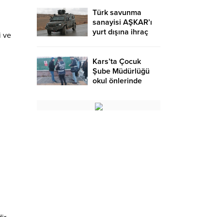
Türk savunma
sanayisi AŞKAR’ı
yurt dışına ihraç
i ve
ediyor – Birlik
Haber Ajansı
Kars’ta Çocuk
Şube Müdürlüğü
okul önlerinde
denetimlerini
artırdı – Birlik
Haber Ajansı