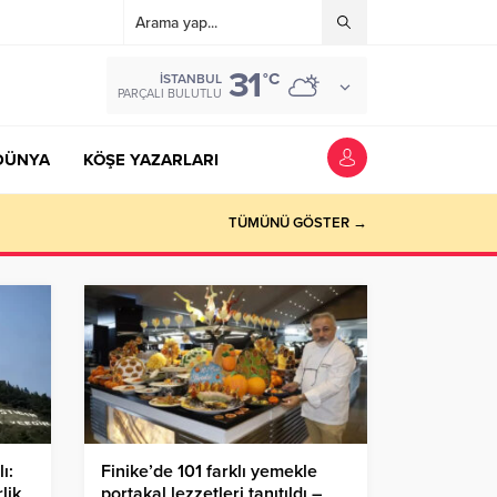
31
°C
İSTANBUL
PARÇALI BULUTLU
DÜNYA
KÖŞE YAZARLARI
TÜMÜNÜ GÖSTER →
ı:
Finike’de 101 farklı yemekle
lik
portakal lezzetleri tanıtıldı –