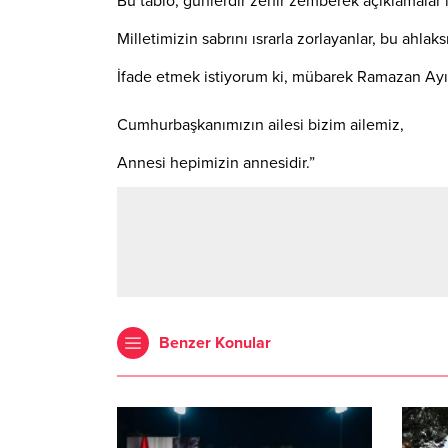
Bu tablo, günlerdir zehir zemberek açıklamalar i
Milletimizin sabrını ısrarla zorlayanlar, bu ahlak
İfade etmek istiyorum ki, mübarek Ramazan Ayı’n
Cumhurbaşkanımızın ailesi bizim ailemiz,
Annesi hepimizin annesidir.”
Benzer Konular