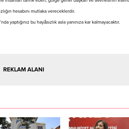
le insanları tahrik eden, gölge genel başkan ve avenesinin eserid
sızlığın hesabını mutlaka vereceklerdir.
da yaptığınız bu hayâsızlık asla yanınıza kar kalmayacaktır.
REKLAM ALANI