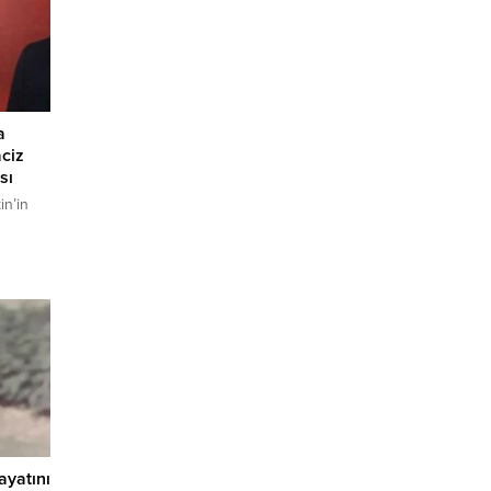
a
ciz
sı
n’in
riyet
Tekin’in
t
iği için
nin, 5
 uzun
lı
du.
hayatını