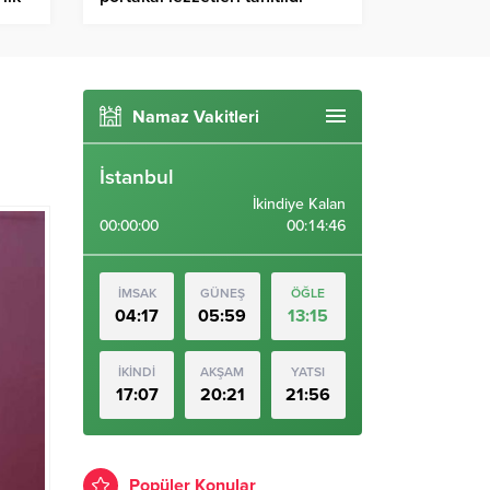
Birlik Haber Ajansı
Namaz Vakitleri
İstanbul
İkindiye Kalan
00:00:00
00:14:45
İMSAK
GÜNEŞ
ÖĞLE
04:17
05:59
13:15
İKİNDİ
AKŞAM
YATSI
17:07
20:21
21:56
Popüler Konular