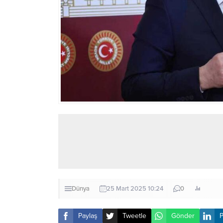
Dünya
25 Mart 2025 10:24
0
Paylaş
Tweetle
Gönder
P