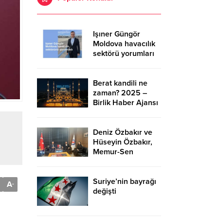
Işıner Güngör
Moldova havacılık
sektörü yorumları
Berat kandili ne
zaman? 2025 –
Birlik Haber Ajansı
Deniz Özbakır ve
Hüseyin Özbakır,
Memur-Sen
Başkanı Ali Yalçın’ı
ziyaret etti – Birlik
Haber Ajansı
Suriye’nin bayrağı
A
-
değişti