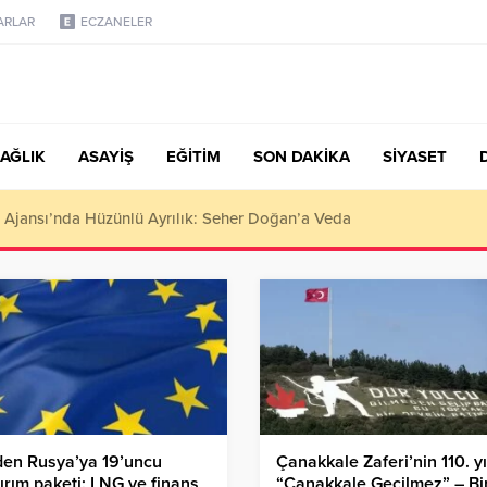
ARLAR
ECZANELER
AĞLIK
ASAYİŞ
EĞİTİM
SON DAKİKA
SİYASET
türk, Şanahan’da Hacı Eryaman’a Misafir Oldu
den Rusya’ya 19’uncu
Çanakkale Zaferi’nin 110. yıl
ırım paketi: LNG ve finans
“Çanakkale Geçilmez” – Bir