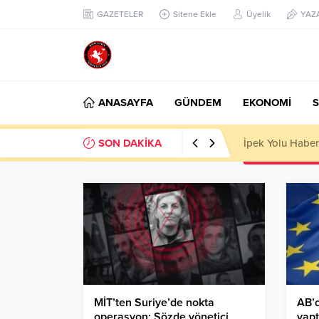
GAZETELER
Sitene Ekle
Üyelik
YAZ
ANASAYFA
GÜNDEM
EKONOMİ
S
SON DAKİKA
Başkan Nihat Öz
MİT’ten Suriye’de nokta
AB’
operasyon: Sözde yönetici
yapt