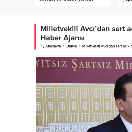
etkisiz hale getirildi – Birlik
sekt
Haber Ajansı
Ajan
Milletvekili Avcı’dan sert a
Haber Ajansı
Anasayfa
Dünya
Milletvekili Avcı’dan sert açık