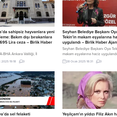
’da sahipsiz hayvanlara yeni
Seyhan Belediye Başkanı Oy
eme: Bakım dışı bırakanlara
Tekin’in makam eşyalarına ha
 695 Lira ceza – Birlik Haber
uygulandı – Birlik Haber Ajan
Seyhan Belediye Başkanı Oya Teki
BHA Ankara Valiliği, İl
makam eşyalarına haciz uygulandı
ları Koruma Kurulu’nun 26 Şubat
Adana’nın Seyhan ilçesinin Cumhu
t 2025 19:18
0
28 Ocak 2025 18:31
0
 yaptığı toplantıda, sahipsiz
Halk Partili Belediye Başkanı Oya 
rla ilgili önemli kararlar aldı. Yeni
yönetimindeki belediye, müteahhi
emeye göre, belediyeler
firmalara olan borçlarını ödeyemed
dan toplanan sahipsiz köpekler,
haciz işlemiyle karşılaştı. Belediye
itasyon süreçleri tamamlanmış
müteahhit firmaya olan borçlarını
hi bakımevi dışında herhangi bir
süredir ödememesi sonucu, alacak
rakıldığında 71 bin 695 lira idari
firmalar icra mahkemesine başvur
ezası uygulanacak. Hayvan
Mahkeme, borçların ödenmemesi
leri İçin Zorunluluklar İBB...
üzerine icra...
ya’da sel felaketi
Yeşilçam’ın yıldızı Filiz Akın 