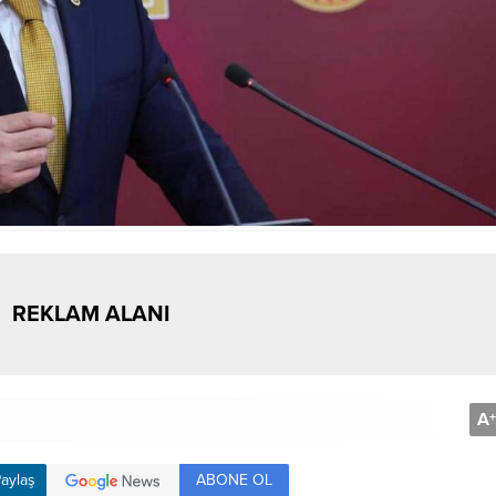
REKLAM ALANI
A
+
ABONE OL
aylaş