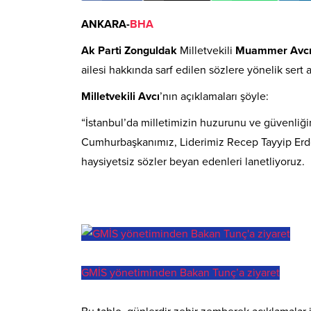
ANKARA-
BHA
Ak Parti Zonguldak
Milletvekili
Muammer Avc
ailesi hakkında sarf edilen sözlere yönelik sert
Milletvekili Avcı
’nın açıklamaları şöyle:
“İstanbul’da milletimizin huzurunu ve güvenliği
Cumhurbaşkanımız, Liderimiz Recep Tayyip Erdo
haysiyetsiz sözler beyan edenleri lanetliyoruz.
GMİS yönetiminden Bakan Tunç’a ziyaret