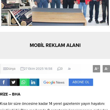
MOBİL REKLAM ALANI
A
A
+
-
Dünya
27 Ekim 2025 16:58
0
ABONE OL
RİZE – BHA
Kısa bir süre öncesine kadar 14 yerel gazetenin yayın hayatını