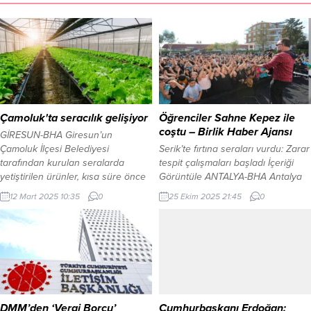
Çamoluk'ta seracılık gelişiyor
Öğrenciler Sahne Kepez ile
coştu – Birlik Haber Ajansı
GİRESUN-BHA Giresun’un
Çamoluk İlçesi Belediyesi
Serik’te fırtına seraları vurdu: Zarar
tarafından kurulan seralarda
tespit çalışmaları başladı İçeriği
yetiştirilen ürünler, kısa süre önce
Görüntüle ANTALYA-BHA Antalya
hasat edilerek, bölge ekonomisine
Kepez Belediyesi, kültür ve sanat
12 Mart 2025 10:35
0
25 Ekim 2025 21:45
0
katkı sağlamak için satışa sunuldu.
etkinliklerini “Sahne Kepez” ile
Çamoluk Belediye Başkanı Ergün
ilçedeki çocuklara ulaştırmaya
Bakırhan, projenin yerel üretimi
devam ediyor. Geçtiğimiz hafta
artırmak, çiftçilere destek olmak ve
Altınova Ruhi Sunar İlkokulu’nda
ilçede tarımsal kalkınmayı teşvik
gerçekleştirilen Sahne Kepez,
etmek amacıyla başlatıldığını
etkinlikleri bu hafta Alaeddin
söyledi. Ergün Bakırhan “Bu doğal
Keykubat Ortaokulu’nda
ve taze ürünlerin ilçe...
düzenlendi. Sevilen çizgi film
DMM’den ‘Vergi Borcu’
Cumhurbaşkanı Erdoğan: