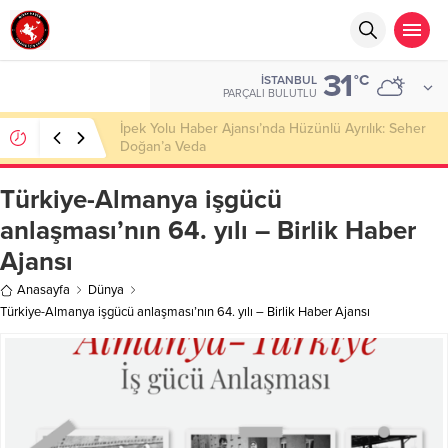
31
°C
İSTANBUL
PARÇALI BULUTLU
Başkan Nihat Öztürk, Şanahan’da Hacı Eryaman’a
Misafir Oldu
Türkiye-Almanya işgücü
anlaşması’nın 64. yılı – Birlik Haber
Ajansı
Anasayfa
Dünya
Türkiye-Almanya işgücü anlaşması’nın 64. yılı – Birlik Haber Ajansı