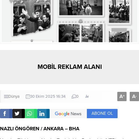
MOBİL REKLAM ALANI
A
A
+
-
Dünya
30 Ekim 2025 16:34
0
ABONE OL
NAZLI ÖNGÖREN / ANKARA – BHA