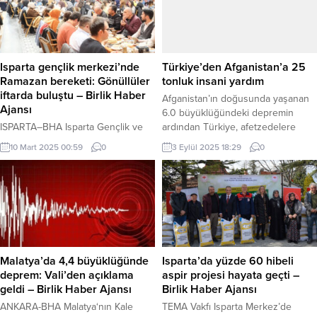
Isparta gençlik merkezi’nde
Türkiye’den Afganistan’a 25
Ramazan bereketi: Gönüllüler
tonluk insani yardım
iftarda buluştu – Birlik Haber
Afganistan’ın doğusunda yaşanan
Ajansı
6.0 büyüklüğündeki depremin
ISPARTA–BHA Isparta Gençlik ve
ardından Türkiye, afetzedelere
Spor İl Müdürlüğü’ne bağlı Gençlik
destek olmak için harekete geçti.
10 Mart 2025 00:59
0
3 Eylül 2025 18:29
0
Merkezi, Ramazan ayının manevi
AFAD ve Türk Kızılayı tarafından
atmosferini paylaşmak amacıyla iftar
hazırlanan 25 tonluk insani yardım
programı düzenledi. Bezirgan
malzemesini taşıyan Milli Savunma
Sofrası’nda gerçekleşen programa,
Bakanlığı’na ait uçak, Celalabad
Vali Yardımcısı Cemil Kılınç, İl
Havaalanı’na iniş yaptı. Gıda, çadır,
Müdürü Murat Çağrı Kaya, Gençlik
battaniye ve temizlik ürünlerinden
Merkezi Müdürü Mehmet Yabaş, il
oluşan yardım malzemeleri, en kısa
müdür yardımcıları, şube müdürleri,
sürede ihtiyaç sahiplerine
Malatya’da 4,4 büyüklüğünde
Isparta’da yüzde 60 hibeli
yurt müdürleri, personeller ve
ulaştırılacak....
deprem: Vali’den açıklama
aspir projesi hayata geçti –
gönüllü gençler katıldı. Aynı...
geldi – Birlik Haber Ajansı
Birlik Haber Ajansı
ANKARA-BHA Malatya‘nın Kale
TEMA Vakfı Isparta Merkez’de