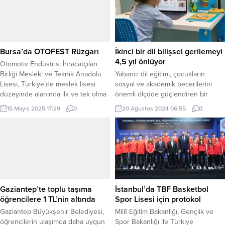
pırlantaların yarışması” dedi. ORDU
Top’un anısı yaşatmak için
(İGFA) – Ordu Büyükşehir Belediye
oluşturulan kütüphaneye yüzlerce
Başkanı Dr. Mehmet Hilmi Güler,
kitap hediye etti. KOCAELİ (İGFA) –
“Münakaşa Değil Münazara”...
Gölcük Belediyesi, Şehit Jandarma
Kıdemli Yüzbaşı Mahmut Top’un
Bursa’da OTOFEST Rüzgarı
İkinci bir dil bilişsel gerilemeyi
anısı yaşatılması için oluşturulan
4,5 yıl önlüyor
Otomotiv Endüstrisi İhracatçıları
kütüphaneye kitap desteğinde
Birliği Mesleki ve Teknik Anadolu
Yabancı dil eğitimi, çocukların
bulundu....
Lisesi, Türkiye’de meslek lisesi
sosyal ve akademik becerilerini
düzeyinde alanında ilk ve tek olma
önemli ölçüde güçlendiren bir
özelliğine sahip “OTOFEST –
unsur olarak öne çıkıyor. Yeni bir dil
15 Mayıs 2025 17:29
0
20 Ağustos 2024 06:55
0
Otomotiv Lisesi Kariyer ve Tanıtım
öğrenmek, problem çözme,
Günleri”nin 8’incisini başarıyla
eleştirel düşünme ve hafıza gibi
gerçekleştirdi. 19 Mayıs Gençlik ve
zihinsel becerileri güçlendirirken
Spor Bayramı Haftası kapsamında
farklı kültürleri tanıma ve anlama
düzenlenen etkinlik, bu yıl da
yeteneklerini de geliştiriyor.
yoğun katılımla dikkat çekti. BURSA
İSTANBUL (İGFA) – Erken yaşta dil
(İGFA)...
öğrenimine başlamak, çocukların
yaşam boyu fayda...
Gaziantep’te toplu taşıma
İstanbul’da TBF Basketbol
öğrencilere 1 TL’nin altında
Spor Lisesi için protokol
Gaziantep Büyükşehir Belediyesi,
Millî Eğitim Bakanlığı, Gençlik ve
öğrencilerin ulaşımda daha uygun
Spor Bakanlığı ile Türkiye