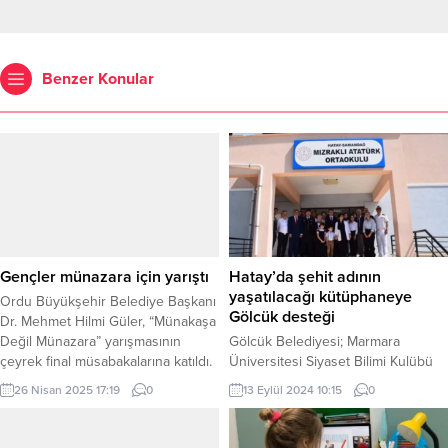
Benzer Konular
Gençler münazara için yarıştı
Hatay’da şehit adının
yaşatılacağı kütüphaneye
Ordu Büyükşehir Belediye Başkanı
Gölcük desteği
Dr. Mehmet Hilmi Güler, “Münakaşa
Değil Münazara” yarışmasının
Gölcük Belediyesi; Marmara
çeyrek final müsabakalarına katıldı.
Üniversitesi Siyaset Bilimi Kulübü
Gençlerle buluşan Başkan Güler,
ve Şehit Kütüphaneleri Platformu iş
26 Nisan 2025 17:19
0
13 Eylül 2024 10:15
0
“Bu toplum büyük bir gelecek vaat
birliğinde, Hatay Samandağ’da
ediyor. Burada çok güzel
bulunan ortaokulda, Şehit
gençlerimiz çıkıyor. Bu yarışma
Jandarma Kıdemli Yüzbaşı Mahmut