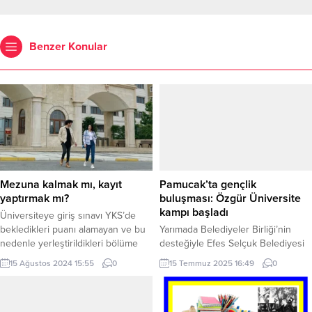
Benzer Konular
Mezuna kalmak mı, kayıt
Pamucak’ta gençlik
yaptırmak mı?
buluşması: Özgür Üniversite
kampı başladı
Üniversiteye giriş sınavı YKS’de
bekledikleri puanı alamayan ve bu
Yarımada Belediyeler Birliği’nin
nedenle yerleştirildikleri bölüme
desteğiyle Efes Selçuk Belediyesi
kayıt yaptırmayı düşünmeyen
ev sahipliğinde Pamucak Sosyal
15 Ağustos 2024 15:55
0
15 Temmuz 2025 16:49
0
öğrenciler, genellikle bir yıl daha
Tesisleri’nde Özgür Üniversite
sınava hazırlanmayı ve “mezuna
Hareketi tarafından düzenlenen
kalmayı” tercih ediyor. Ancak
yaz kampı başladı. İZMİR (İGFA) –