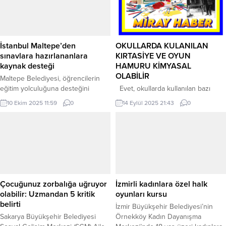
rehberler, mezuna kalmanın
Öğrencilerin verimli bir kamp
öğrenciler için zaman kaybı
dönemi geçirmesi için ciddi zaman
olabileceği konusunda uyarıyor.
ve çaba harcadıklarını belirten
İSTANBUL (İGFA) – İstanbul Rumeli
Yarımada Belediyeler Birliği ve
Üniversitesi Tanıtım Koordinatörü
Güzelbahçe Belediye Başkanı
İstanbul Maltepe’den
OKULLARDA KULANILAN
Cihan Kuzgun, bu kararın...
Mustafa Günay; “Temsilcilerinizle
sınavlara hazırlananlara
KIRTASİYE VE OYUN
kamp öncesi bir araya...
kaynak desteği
HAMURU KİMYASAL
OLABİLİR
Maltepe Belediyesi, öğrencilerin
eğitim yolculuğuna desteğini
Evet, okullarda kullanılan bazı
sürdürüyor. Cumhuriyet Eğitim
kırtasiye malzemeleri ve oyun
10 Ekim 2025 11:59
0
14 Eylül 2025 21:43
0
Merkezi’nde LGS ve YKS hazırlığı
hamurları kimyasal içerebilir ve bu
yapan öğrenciler ile ilkokul ders
da çocuk sağlığı açısından risk
destek kurslarına katılan miniklere,
oluşturabilir. DİKKAT EDİLECEK
Süreyyapaşa Vakfı iş birliğiyle TYT-
GEREKENLER Oyun Hamurları:
AYT, LGS ve ilkokul düzeyine
kalitesi Ucuz ve markasız
uygun konu anlatım ve soru
ürünlerde ftalat, paraben gibi zararlı
bankası setleri dağıtıldı. İSTANBUL
kimyasallar olabilir. Ağızla temas
(İGFA) – İstanbul’un Maltepe
durumunda zehirlenme veya alerjik
Çocuğunuz zorbalığa uğruyor
İzmirli kadınlara özel halk
ilçesinde toplam 160 öğrenciye
reaksiyonlar görülebilir. Ev yapımı
olabilir: Uzmandan 5 kritik
oyunları kursu
ulaştırılan...
veya CE/TSE belgeli ürünler...
belirti
İzmir Büyükşehir Belediyesi’nin
Sakarya Büyükşehir Belediyesi
Örnekköy Kadın Dayanışma