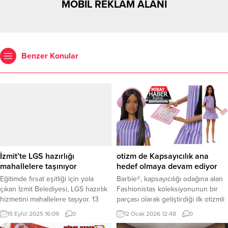
MOBİL REKLAM ALANI
Benzer Konular
İzmit’te LGS hazırlığı
otizm de Kapsayıcılık ana
mahallelere taşınıyor
hedef olmaya devam ediyor
Eğitimde fırsat eşitliği için yola
Barbie®, kapsayıcılığı odağına alan
çıkan İzmit Belediyesi, LGS hazırlık
Fashionistas koleksiyonunun bir
hizmetini mahallelere taşıyor. 13
parçası olarak geliştirdiği ilk otizmli
noktada açılacak sınıflarla 34
bebeğini, projenin Türkiye elçisi
15 Eylül 2025 16:09
0
12 Ocak 2026 12:48
0
mahalledeki çocuklara ücretsiz
Selin Zülal Önal ile tanıttı. Otizmli