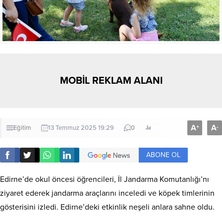
MOBİL REKLAM ALANI
A
A
+
-
Eğitim
13 Temmuz 2025 19:29
0
ABONE OL
Edirne’de okul öncesi öğrencileri, İl Jandarma Komutanlığı’nı
ziyaret ederek jandarma araçlarını inceledi ve köpek timlerinin
gösterisini izledi. Edirne’deki etkinlik neşeli anlara sahne oldu.