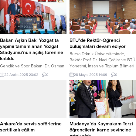
eğitim imkânı sağlanacak KOCAELİ
Öz Savunma Ağı (ASAN) iş birliğiyle
(İGFA) – İzmit Belediyesi, eğitimde
geliştirilen bebek, daha fazla
fırsat eşitliği ilkesini merkeze alarak
çocuğun Barbie dünyasında
yürüttüğü çalışmalarına bir yenisini
kendini temsil edilmiş hissetmesini
daha ekliyor. 5 Kasım 2022’de Milli
amaçlıyor. Mattel, otizmli bireylerin
Eğitim Müdürlüğü ile imzalanan
dünyayı algılama, deneyimleme ve
“Eğitim...
iletişim kurma biçimlerini...
Bakan Aşkın Bak, Yozgat’ta
BTÜ’de Rektör-Öğrenci
yapımı tamamlanan Yozgat
buluşmaları devam ediyor
Stadyumu’nun açılış törenine
Bursa Teknik Üniversitesinde,
katıldı.
Rektör Prof. Dr. Naci Çağlar ve BTÜ
Gençlik ve Spor Bakanı Dr. Osman
Yönetimi, İnsan ve Toplum Bilimleri
Aşkın Bak, Türkiye’nin bir spor
Fakültesi (İTBF) öğrencileri ile bir
22 Aralık 2025 23:02
0
28 Mayıs 2025 14:09
0
ülkesi olduğunu vurgulayarak,
araya geldi. BURSA (İGFA) – Bursa
“Sporun içinden gelen bir
Teknik Üniversitesinde (BTÜ), ortak
Cumhurbaşkanımız var. Spora
akılla yönetim anlayışının en önemli
değer veren, gençlere değer
paydaşlardan olan “öğrencilerin”
veren, Türkiye’nin dört bir yanında
taleplerine, üniversite yönetimi
modern spor tesisleri yapılmasını
kulak vermeye devam ediyor. Bu
isteyen bir Cumhurbaşkanımız var.
kapsamda daha önce öğrenci...
Bu zamana kadar UEFA ve FIFA
Ankara’da servis şoförlerine
Mudanya’da Kaymakam Terzi
standartlarında 41 stadyum
sertifikalı eğitim
öğrencilerin karne sevincine
yaptık. Yapmaya devam ediyoruz.”
ortak oldu