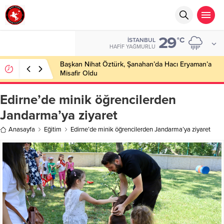
29
°C
İSTANBUL
HAFIF YAĞMURLU
Başkan Nihat Öztürk, Şanahan’da Hacı Eryaman’a
Misafir Oldu
Edirne’de minik öğrencilerden
Jandarma’ya ziyaret
Anasayfa
Eğitim
Edirne’de minik öğrencilerden Jandarma’ya ziyaret