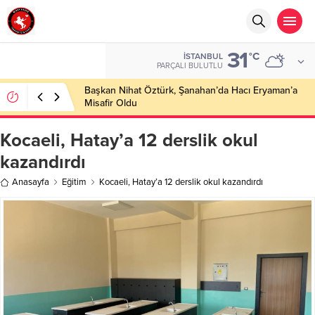
31
°C
İSTANBUL
PARÇALI BULUTLU
Başkan Nihat Öztürk, Şanahan’da Hacı Eryaman’a
Misafir Oldu
Kocaeli, Hatay’a 12 derslik okul
kazandırdı
Anasayfa
Eğitim
Kocaeli, Hatay’a 12 derslik okul kazandırdı