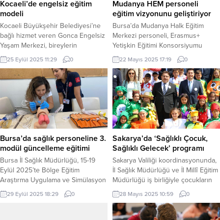
Kocaeli’de engelsiz eğitim
Mudanya HEM personeli
modeli
eğitim vizyonunu geliştiriyor
Kocaeli Büyükşehir Belediyesi’ne
Bursa’da Mudanya Halk Eğitim
bağlı hizmet veren Gonca Engelsiz
Merkezi personeli, Erasmus+
Yaşam Merkezi, bireylerin
Yetişkin Eğitimi Konsorsiyumu
toplumsal yaşama aktif katılımını
kapsamında yurt içi ve yurt dışı
25 Eylül 2025 11:29
0
22 Mayıs 2025 17:19
0
destekliyor. KOCAELİ (İGFA) –
eğitimlerle vizyonunu geliştiriyor.
Gonca Engelsiz Yaşam Merkezi’nde
BURSA (İGFA) – Mudanya Halk
görme engelli bireyler, kendileriyle
Eğitim Merkezi (HEM), Bursa İl Milli
aynı deneyimi paylaşan bir
Eğitim Müdürlüğü’nün
öğretmenden eğitim alıyor. Yüzde
koordinasyonunda yürütülen
90 görme kaybı bulunan eğitmen
“Erasmus+ Yetişkin Eğitimi
sayesinde dersler, öğrencilerin
Konsorsiyumu” projesiyle
ihtiyaçlarına en uygun şekilde
personelinin eğitim vizyonunu
Bursa’da sağlık personeline 3.
Sakarya’da ‘Sağlıklı Çocuk,
gerçekleşiyor. Görme Engelliler...
güçlendiriyor. HEM Müdürü Dr.
modül güncelleme eğitimi
Sağlıklı Gelecek’ programı
İrfan Bülbül, 2025 yılında...
Bursa İl Sağlık Müdürlüğü, 15-19
Sakarya Valiliği koordinasyonunda,
Eylül 2025’te Bölge Eğitim
İl Sağlık Müdürlüğü ve İl Millî Eğitim
Araştırma Uygulama ve Simülasyon
Müdürlüğü iş birliğiyle çocukların
Merkezi’nde 3. Modül Güncelleme
sağlıklı yaşam alışkanlıkları
29 Eylül 2025 18:29
0
28 Mayıs 2025 10:59
0
Eğitimi düzenledi. 6 eğitmenin
kazanmasını amaçlayan “Sağlıklı
görev aldığı eğitime, Bursa İl
Çocuk, Sağlıklı Gelecek” programı,
Ambulans Servisi’nden 17 sağlık
İl Millî Eğitim Müdürü Coşkun