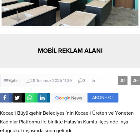
MOBİL REKLAM ALANI
A
A
+
-
Eğitim
28 Temmuz 2025 11:39
0
ABONE OL
Kocaeli Büyükşehir Belediyesi’nin Kocaeli Üreten ve Yöneten
Kadınlar Platformu ile birlikte Hatay’ın Kumlu ilçesinde inşa
ettiği okul inşasında sona gelindi.