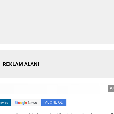
REKLAM ALANI
A
+
ABONE OL
aylaş