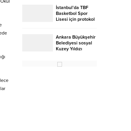
-Okul
İstanbul’da TBF
Basketbol Spor
Lisesi için protokol
e
yede
Ankara Büyükşehir
Belediyesi sosyal
Kuzey Yıldızı
Düğün salonu
ığı
ylece
lar