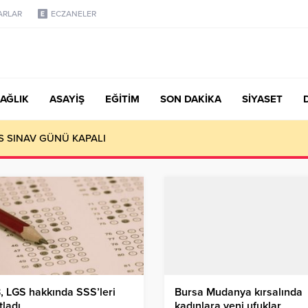
ARLAR
ECZANELER
AĞLIK
ASAYİŞ
EĞİTİM
SON DAKİKA
SİYASET
S SINAV GÜNÜ KAPALI
 LGS hakkında SSS’leri
Bursa Mudanya kırsalında
tladı
kadınlara yeni ufuklar