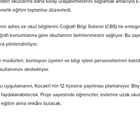
inden okullarına daha kolay ulaşabilmelerini sağlamak amacıyla E
önelik eğitim toplantısı düzenledi.
in adres ve okul bilgilerini Coğrafi Bilgi Sistemi (CBS) ile entegr
ğrafi konumlarına göre okullarının belirlenmesini sağlıyor. Bu sa
a yönlendiriliyor.
müdürleri, komisyon üyeleri ve bilgi işlem personellerinin katıld
kullanımını destekliyor.
u uygulamanın, Kocaeli’nin 12 ilçesine yayılması planlanıyor. Bö
 faydalanabilecek. Proje sayesinde öğrenciler, evlerine uzak okul
a eğitim alma imkânı bulacak.