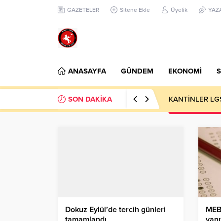
GAZETELER
Sitene Ekle
Üyelik
YAZ
ANASAYFA
GÜNDEM
EKONOMİ
S
SON DAKİKA
KANTİNLER LG
Dokuz Eylül’de tercih günleri
MEB,
tamamlandı
yanı