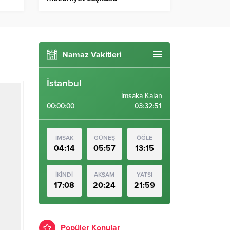
Namaz Vakitleri
İstanbul
İmsaka Kalan
00:00:00
03:32:50
İMSAK
GÜNEŞ
ÖĞLE
04:14
05:57
13:15
İKİNDİ
AKŞAM
YATSI
17:08
20:24
21:59
Popüler Konular