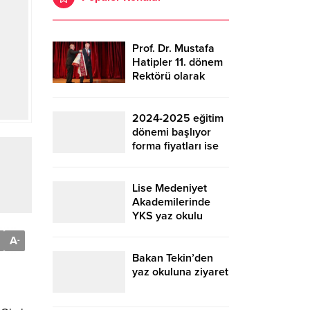
Prof. Dr. Mustafa
Hatipler 11. dönem
Rektörü olarak
cübbe giydi
2024-2025 eğitim
dönemi başlıyor
forma fiyatları ise
cep yakıyor
Lise Medeniyet
Akademilerinde
YKS yaz okulu
kayıtları başlıyor
A
-
Bakan Tekin’den
yaz okuluna ziyaret