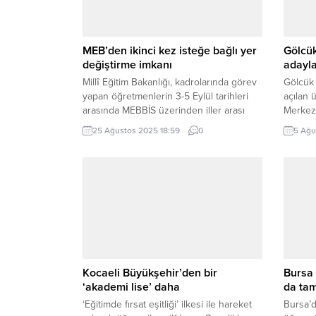
MEB’den ikinci kez isteğe bağlı yer
Gölcük
değiştirme imkanı
adayla
Millî Eğitim Bakanlığı, kadrolarında görev
Gölcük 
yapan öğretmenlerin 3-5 Eylül tarihleri
açılan 
arasında MEBBİS üzerinden iller arası
Merkezi
isteğe bağlı yer değiştirme başvurusu
en doğr
25 Ağustos 2025 18:59
0
5 Ağu
yapabileceğini duyurdu. ANKARA (İGFA)
adaylar
– Kadrolu öğretmenlerin iller arası isteğe
Gölcük 
bağlı yer değiştirmeleri, yaz döneminde
doğru t
ikinci kez yapılacak. Milli Eğitim
sağlama
Bakanlığı’ndan yapılan açıklamaya göre
Tercih 
bu kapsamda başvuruların 3-5 Eylül
yoğun 
tarihleri...
tarihle
öğretme
Kocaeli Büyükşehir’den bir
Bursa 
‘akademi lise’ daha
da ta
‘Eğitimde fırsat eşitliği’ ilkesi ile hareket
Bursa’d