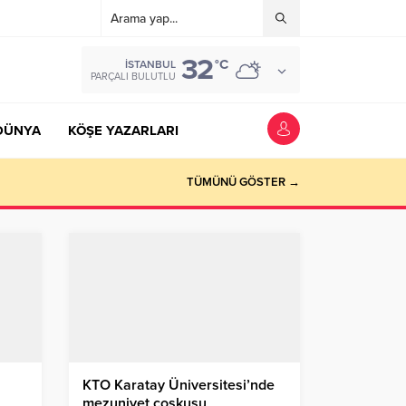
32
°C
İSTANBUL
PARÇALI BULUTLU
DÜNYA
KÖŞE YAZARLARI
TÜMÜNÜ GÖSTER →
KTO Karatay Üniversitesi’nde
mezuniyet coşkusu