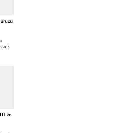
 sürücü
yı
teorik
ocuklar,
fik
OCAELİ
iyesi
an
rinin
ni
çtı....
1 ilke