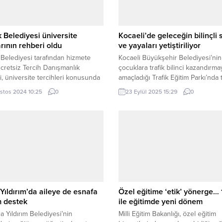
 Belediyesi üniversite
Kocaeli’de geleceğin bilinçli
rının rehberi oldu
ve yayaları yetiştiriliyor
Belediyesi tarafından hizmete
Kocaeli Büyükşehir Belediyesi’nin
ücretsiz Tercih Danışmanlık
çocuklara trafik bilinci kazandırma
, üniversite tercihleri konusunda
amaçladığı Trafik Eğitim Parkı’nda 
u tercihi yapmak isteyen
ve uygulamalı eğitimler başladı. Ç
stos 2024 10:25
0
23 Eylül 2025 15:29
0
ın rehberi oldu. KOCAELİ (İGFA) –
eğitim sonunda sertifika alarak tra
Belediyesi’nin gençlerin en
gönüllüsü olmaya hak kazandı. K
ercihi yapabilmelerine katkı
(İGFA) – Kocaeli Büyükşehir Beled
k amacıyla oluşturduğu Ücretsiz
Ulaşım Dairesi Başkanlığı tarafınd
Danışmanlık Merkezi, gençlerden
çocuklara yönelik eğitim faaliyetle
ilgi gördü. 26 Temmuz-2 Ağustos
yürütüldüğü Trafik Eğitim Parkı, ye
ri arasında uzman rehber
eğitim öğretim dönemine kapılarını a
nlerin...
Yıldırım’da aileye de esnafa
Özel eğitime ‘etik’ yönerge… 1
m destek
ile eğitimde yeni dönem
a Yıldırım Belediyesi’nin
Milli Eğitim Bakanlığı, özel eğitim