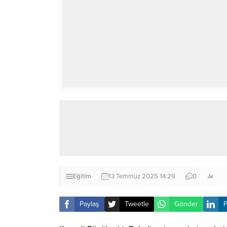
Eğitim
13 Temmuz 2025 14:29
0
Paylaş
Tweetle
Gönder
P