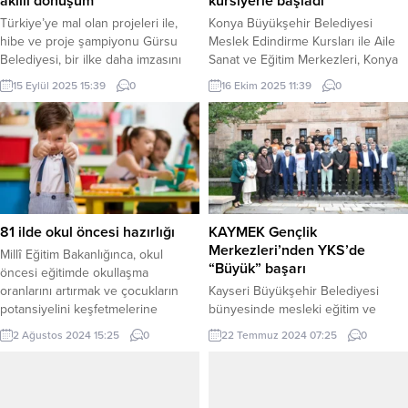
akıllı dönüşüm
kursiyerle başladı
Türkiye’ye mal olan projeleri ile,
Konya Büyükşehir Belediyesi
hibe ve proje şampiyonu Gürsu
Meslek Edindirme Kursları ile Aile
Belediyesi, bir ilke daha imzasını
Sanat ve Eğitim Merkezleri, Konya
attı. Gürsu Belediyesi, “Akıllı
genelinde 93 bin 975 kursiyerle
15 Eylül 2025 15:39
0
16 Ekim 2025 11:39
0
Adımlar: Yapay Zeka ile Gürsu’da
yeni döneme yüz yüze ve uzaktan
Akıllı Dönüşüm” projesinin kapanış
eğitimlerle başladı. KONYA (İGFA) –
toplantısını, Milli Eğitim Bakan
Konya Büyükşehir Belediyesi
Yardımcısı Nazif Yılmaz’ın katılımı ile
Meslek Edindirme Kursları (KOMEK)
gerçekleştirdi. BURSA (İGFA) –
ile Aile Sanat ve Eğitim
Gürsu Belediyesi ARGE
Merkezleri’nde (ASEM) yeni dönem
Müdürlüğü, çağın en önemli
heyecanı başladı. Konya
teknolojik aracı...
Büyükşehir Belediye...
81 ilde okul öncesi hazırlığı
KAYMEK Gençlik
Merkezleri’nden YKS’de
Millî Eğitim Bakanlığınca, okul
“Büyük” başarı
öncesi eğitimde okullaşma
oranlarını artırmak ve çocukların
Kayseri Büyükşehir Belediyesi
potansiyelini keşfetmelerine
bünyesinde mesleki eğitim ve
yardımcı olmak amacıyla 81 ilde
kültür sanat faaliyetlerini sürdüren
2 Ağustos 2024 15:25
0
22 Temmuz 2024 07:25
0
festival havasında çeşitli etkinlikler
Kayseri Mesleki Eğitim ve Kültür
düzenlenecek. ANKARA (İGFA) –
A.Ş.’nin Gençlik Merkezleri’nde
Okul öncesi eğitimin çocuğun
Yükseköğretim Kurumları Sınavı
hayatındaki önemine vurgu
(YKS) için ücretsiz olarak kurslara