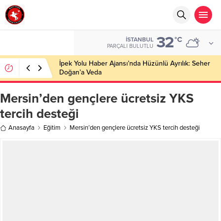
32
°C
İSTANBUL
PARÇALI BULUTLU
İpek Yolu Haber Ajansı’nda Hüzünlü Ayrılık: Seher
Doğan’a Veda
Mersin’den gençlere ücretsiz YKS
tercih desteği
Anasayfa
Eğitim
Mersin’den gençlere ücretsiz YKS tercih desteği