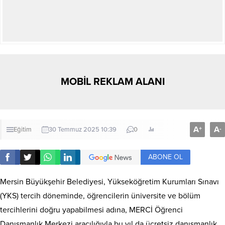
MOBİL REKLAM ALANI
A
A
+
-
Eğitim
30 Temmuz 2025 10:39
0
ABONE OL
Mersin Büyükşehir Belediyesi, Yükseköğretim Kurumları Sınavı
(YKS) tercih döneminde, öğrencilerin üniversite ve bölüm
tercihlerini doğru yapabilmesi adına, MERCİ Öğrenci
Danışmanlık Merkezi aracılığıyla bu yıl da ücretsiz danışmanlık