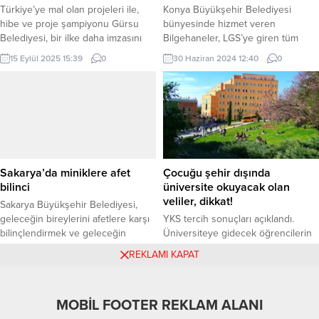
Türkiye’ye mal olan projeleri ile,
Konya Büyükşehir Belediyesi
hibe ve proje şampiyonu Gürsu
bünyesinde hizmet veren
Belediyesi, bir ilke daha imzasını
Bilgehaneler, LGS’ye giren tüm
attı. Gürsu Belediyesi, “Akıllı
öğrencilere ücretsiz tercih
15 Eylül 2025 15:39
0
30 Haziran 2024 12:40
0
Adımlar: Yapay Zeka ile Gürsu’da
danışmanlığı hizmeti sağlıyor.
Akıllı Dönüşüm” projesinin kapanış
KONYA (İGFA) – Konya Büyükşehir
toplantısını, Milli Eğitim Bakan
Belediyesi, İlçe ve merkezde sayısı
Yardımcısı Nazif Yılmaz’ın katılımı ile
25’i bulan Bilgehanelerde hizmet
gerçekleştirdi. BURSA (İGFA) –
veren Psikolojik Danışmanlık ve
Gürsu Belediyesi ARGE
Rehberlik (PDR) Birimleri, Milli
Müdürlüğü, çağın en önemli
Eğitim Bakanlığı’nın açıkladığı
teknolojik aracı...
tarihler arasında verilecek tercih
Sakarya’da miniklere afet
Çocuğu şehir dışında
danışmanlığı hizmetinden,
bilinci
üniversite okuyacak olan
Bilgehane öğrencileriyle birlikte...
veliler, dikkat!
Sakarya Büyükşehir Belediyesi,
geleceğin bireylerini afetlere karşı
YKS tercih sonuçları açıklandı.
bilinçlendirmek ve geleceğin
Üniversiteye gidecek öğrencilerin
büyüklerini afet anına hazırlamak
velileri bir yandan gururlanırken bir
19 Haziran 2025 17:49
0
14 Ağustos 2024 12:25
0
REKLAMI KAPAT
için eğitim çalışmalarını sürdürüyor.
yandan da endişeleniyor. Özellikle
SAKARYA (İGFA) – Sakarya
farklı şehirde üniversite okuyacak
Büyükşehi Belediyesi İtfaiye ve
olan öğrenciler, bağımsız bir birey
MOBİL FOOTER REKLAM ALANI
Afet Eğitim Merkezi’nde
olmak için ilk adımını atıyor ve
düzenlenen son eğitimlerin
velilerin bu endişesi korkuya