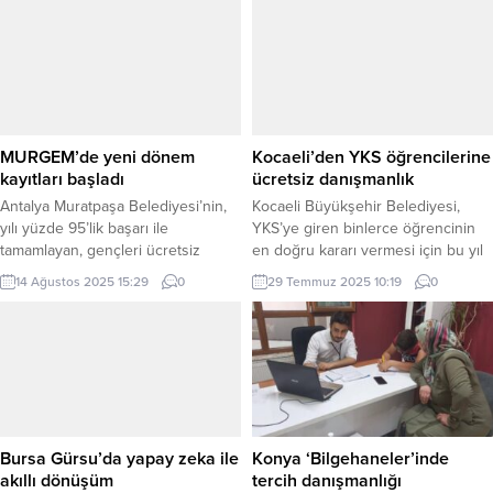
MURGEM’de yeni dönem
Kocaeli’den YKS öğrencilerine
kayıtları başladı
ücretsiz danışmanlık
Antalya Muratpaşa Belediyesi’nin,
Kocaeli Büyükşehir Belediyesi,
yılı yüzde 95’lik başarı ile
YKS’ye giren binlerce öğrencinin
tamamlayan, gençleri ücretsiz
en doğru kararı vermesi için bu yıl
olarak üniversite sınavına
da “kılavuz” rolünü üstleniyor.
14 Ağustos 2025 15:29
0
29 Temmuz 2025 10:19
0
hazırlayan Muratpaşa Gençlik
Öğrencilerin gelecek hedeflerine
Eğitim Merkezi’ne (MURGEM) yeni
giden yolda en önemli
dönem kayıtları tüm hızıyla devam
dönemeçlerden biri olan tercih
ediyor. Kayıtların eylüle kadar
sürecinde, uzman rehberler
devam etmesi planlanıyor.
eşliğinde ücretsiz danışmanlık
ANTALYA (İGFA) – Antalya
hizmeti sunuyor. KOCAELİ (İGFA) –
Muratpaşa Belediyesi tarafından
“Doğru tercih, doğru gelecek”
gençlerin üniversite hayalini
sloganıyla yola çıkan Kocaeli
Bursa Gürsu’da yapay zeka ile
Konya ‘Bilgehaneler’inde
gerçeğe dönüştüren bir eğitim
Büyükşehir Belediyesi,...
akıllı dönüşüm
tercih danışmanlığı
merkezi olarak bu...