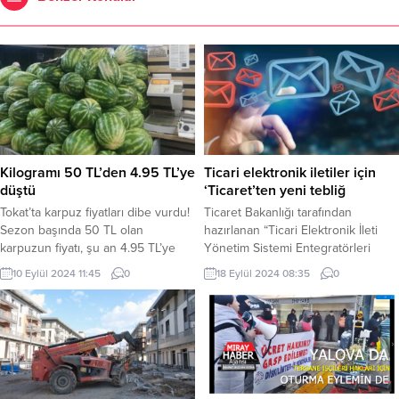
Kilogramı 50 TL’den 4.95 TL’ye
Ticari elektronik iletiler için
düştü
‘Ticaret’ten yeni tebliğ
Tokat’ta karpuz fiyatları dibe vurdu!
Ticaret Bakanlığı tarafından
Sezon başında 50 TL olan
hazırlanan “Ticari Elektronik İleti
karpuzun fiyatı, şu an 4.95 TL’ye
Yönetim Sistemi Entegratörleri
kadar düştü. Nurhan İÇMEZ
Hakkında Tebliğ” Resmi Gazete’de
10 Eylül 2024 11:45
0
18 Eylül 2024 08:35
0
/ TOKAT HABER TOKAT (İGFA) –
yayımlandı. ANKARA (İGFA) –
Tokat’ta yaz aylarının vazgeçilmezi
Ticaret Bakanlığı, Elektronik
olan karpuz, sezonun sonuna
Ticaretin Düzenlenmesi Hakkında
gelinirken fiyatlarında ciddi bir
Kanun” ile “Ticari İletişim ve Ticari
düşüş yaşıyor. Karpuzun kilogram
Elektronik İletiler Hakkında
fiyatı, yaz başında 50 TL iken şu an
Yönetmelik” hükümleri uyarınca,
4.95 TL’ye...
ticari faaliyette bulunan hizmet