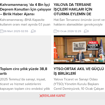
sağlayıcılar için getirilen
Kahramanmaraş ‘da 4 Bin İşçi
YALOVA DA TERSANE
yükümlülüklerin, uygulamada
Deprem Konutları İçin çalışıyor
İŞÇİLERİ HAKLARI İÇİN
bilişim sektöründe faaliyet
– Birlik Haber Ajansı
OTURMA EYLEMİN DE
gösteren üçüncü...
Kahramanmaraş–BHA Kapasite
Hat-San Tersanesi önünde ücret ve
kullanım oranı mart ayında 0,1 puan
haklarını alamadıkları gerekçesiyle
arttı Depremin merkez üssü
başlatılan eylem 5. gününde devam
26 Mart 2025 02:55
0
13 Ocak 2026 12:29
0
Kahramanmaraş’ta Çevre, Şehircilik
ediyor. Limter-İş üyesi işçiler, tüm
ve İklim Değişikliği Bakanlığı
baskı ve engellemelere rağmen
yeniden inşa ve ihya çalışmalarını
alandan ayrılmayacaklarını
aralıksız sürdürüyor.
vurguladı. EYLEMİ KIRMA
Kahramanmaraş merkezdeki
GİRİŞİMLERİ TEPKİ ÇEKTİ İşçiler,
şantiyelerden gece ve gündüz
eylemi zayıflatmak amacıyla önce
görüntülerini paylaşan Çevre,
korunma alanında bulunan naylon
Şehircilik ve İklim Değişikliği Bakanı
örtülerin söküldüğünü, sabah
Toplam ciro yıllık yüzde 38,8
YTSO:ORTAK AKIL VE GÜÇLÜ
Murat Kurum, “Durmuyoruz,
saatlerinde ise oturma banklarının
arttı
İŞ BİRLİKLERİ
dinlenmiyoruz. Tüm vatandaşlarımız
kaldırıldığını belirttiler. Yaşananlara
2025 Temmuz’da sanayi, inşaat,
Yalova Ticaret ve Sanayi Odası
yuvalarına kavuşana kadar bize...
tepki...
ticaret ve hizmet sektörlerini
(YTSO) Yönetim Kurulu Başkanı
kapsayan toplam ciro endeksi yıllık
Cemil Demiryürek, 10 Ocak Çalışan
yüzde 38,8, aylık ise yüzde 2,1
Gazeteciler Günü dolayısıyla
11 Eylül 2025 10:19
0
8 Ocak 2026 20:10
0
REKLAMI KAPAT
azaldı. Sanayide yıllık yüzde 31,2
düzenlenen basın toplantısında,
artış, inşaatta yüzde 50,8 artış,
2025 yılını YTSO ve Yalova