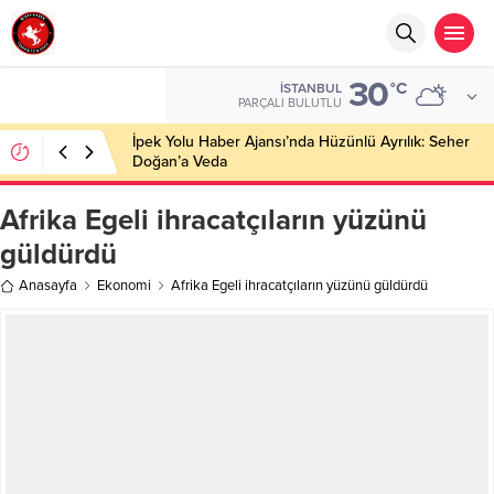
30
°C
İSTANBUL
PARÇALI BULUTLU
İpek Yolu Haber Ajansı’nda Hüzünlü Ayrılık: Seher
Doğan’a Veda
Afrika Egeli ihracatçıların yüzünü
güldürdü
Anasayfa
Ekonomi
Afrika Egeli ihracatçıların yüzünü güldürdü