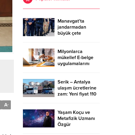
Manavgat’ta
jandarmadan
büyük çete
operasyonu – Birlik
Haber Ajansı
Milyonlarca
mükellef E-belge
uygulamalarını
kullanıyor
Serik – Antalya
ulaşım ücretlerine
zam: Yeni fiyat 110
TL – Birlik Haber
A
-
Ajansı
Yaşam Koçu ve
Metafizik Uzmanı
Özgür
Alpgündüz’den