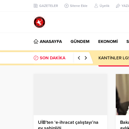
GAZETELER
Sitene Ekle
Üyelik
YAZ
ANASAYFA
GÜNDEM
EKONOMİ
S
SON DAKİKA
KANTİNLER LG
UİB’ten ‘e-ihracat çalıştayı’na
Baka
ev sahipliği
aylı