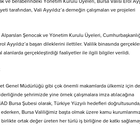
ve beraberindeki Yönetim Kurulu Üyeleri, Bursa Valisi Erol Ayy
i tarafından, Vali Ayyıldız’a derneğin çalışmaları ve projeleri
Alparslan Şenocak ve Yönetim Kurulu Üyeleri, Cumhurbaşkanlığ
l Ayyıldız’a başarı dileklerini ilettiler. Valilik binasında gerçekl
nlarda gerçekleştirdiği faaliyetler ile ilgili bilgiler verildi.
yet Genel Müdürlüğü gibi çok önemli makamlarda ülkemiz için de
liderliğinde şehrimizde yine örnek çalışmalara imza atılacağına
D Bursa Şubesi olarak, Türkiye Yüzyılı hedefleri doğrultusunda
 ederken, Bursa Valiliğimiz başta olmak üzere kamu kurumlarımız
 birlikte ortak değer üreten her türlü iş birliğine de katkı sağlama