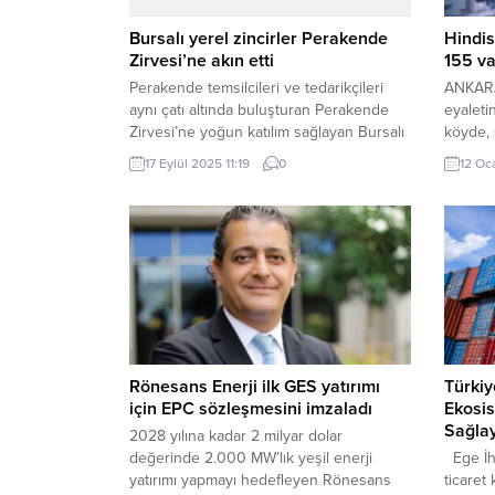
Bursalı yerel zincirler Perakende
Hindis
Zirvesi’ne akın etti
155 va
Perakende temsilcileri ve tedarikçileri
ANKARA
aynı çatı altında buluşturan Perakende
eyaleti
Zirvesi’ne yoğun katılım sağlayan Bursalı
köyde,
yerel zincirler, yeni iş birliklerinin temelini
halk ar
17 Eylül 2025 11:19
0
12 Oc
attı. BURSA (İGFA) – Ticaret Bakan
adlandır
Yardımcısı Sezai Uçarmak’ın katılımıyla,
Bölgedek
Türkiye Perakendeciler
saç dök
Federasyonu’nun (TPF) ev sahipliğinde
hareket
İstanbul Haliç Kongre Merkezi’nde
kaynağı
düzenlenen 2025 Perakende Zirvesi;
çalışmal
üretici markaları, perakende temsilcileri
yapılan.
ve sektörün...
Rönesans Enerji ilk GES yatırımı
Türkiy
için EPC sözleşmesini imzaladı
Ekosis
Sağla
2028 yılına kadar 2 milyar dolar
değerinde 2.000 MW’lık yeşil enerji
Ege İhr
yatırımı yapmayı hedefleyen Rönesans
ticaret