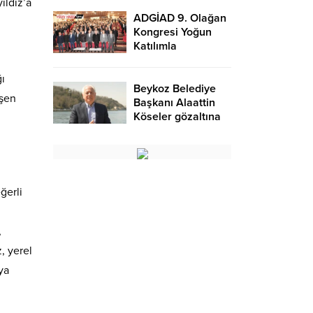
ıldız’a
enerji ve ruhsal
dengeye dair
ADGİAD 9. Olağan
rehberlik – Birlik
Kongresi Yoğun
Haber Ajansı
Katılımla
Gerçekleşti: Dilaver
Tanık Yeni Başkan
ı
Oldu..
Beykoz Belediye
eşen
Başkanı Alaattin
Köseler gözaltına
alındı! – Birlik
Haber Ajansı
ğerli
,
, yerel
ya