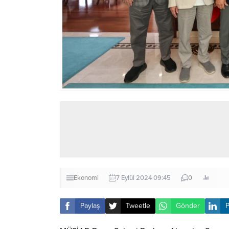
Ekonomi
7 Eylül 2024 09:45
0
Paylaş
Tweetle
Gönder
P