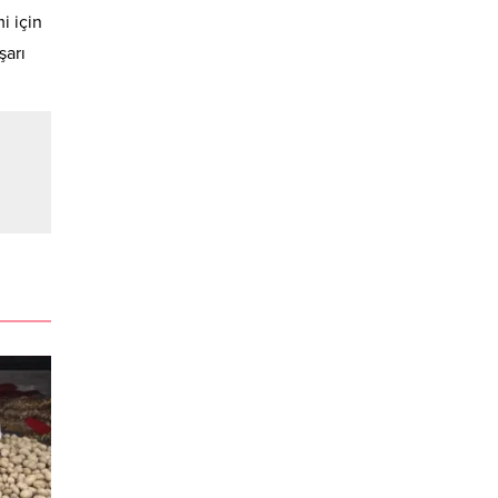
i için
şarı