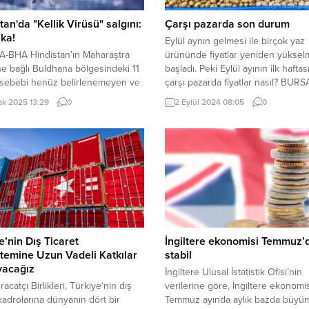
tan'da "Kellik Virüsü" salgını:
Çarşı pazarda son durum
ka!
Eylül aynın gelmesi ile birçok yaz
-BHA Hindistan’ın Maharaştra
ürününde fiyatlar yeniden yükse
ne bağlı Buldhana bölgesindeki 11
başladı. Peki Eylül ayının ilk hafta
 sebebi henüz belirlenemeyen ve
çarşı pazarda fiyatlar nasıl? BURS
asında “kellik virüsü” olarak
– Eylül aynının başlamasıyla birlik
ak 2025 13:29
0
2 Eylül 2024 08:05
0
ılan bir salgın paniğe yol açtı.
mevsimi geride bırakıldı ve sonba
i sağlık yetkilileri, hızla yayılan
kapı aralandı. Havalardaki gözle g
ülmesi vakalarını incelemek için
değişiklikler ve mevsim değişikliği
e geçti. Sağlık ekiplerinin, salgının
üründe fiyatların yükselmesine s
nı tespit etmek üzere bölgede
oldu. Özellikle sezon...
arına devam ettiği bildirildi. İlk
..
e’nin Dış Ticaret
İngiltere ekonomisi Temmuz’
temine Uzun Vadeli Katkılar
stabil
yacağız
İngiltere Ulusal İstatistik Ofisi’nin
acatçı Birlikleri, Türkiye’nin dış
verilerine göre, İngiltere ekonomis
 kadrolarına dünyanın dört bir
Temmuz ayında aylık bazda büyü