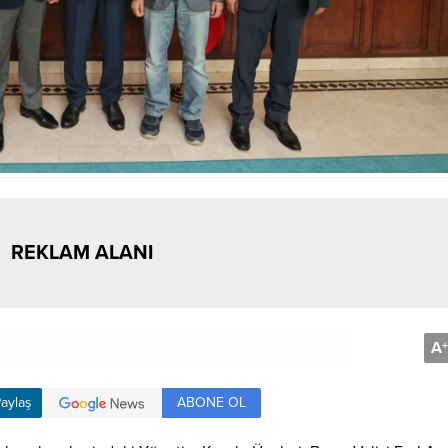
REKLAM ALANI
A
+
ABONE OL
aylaş