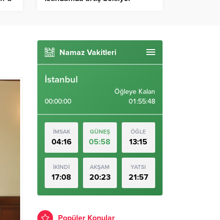
Namaz Vakitleri
İstanbul
Öğleye Kalan
00:00:00
01:55:47
İMSAK
GÜNEŞ
ÖĞLE
04:16
05:58
13:15
İKİNDİ
AKŞAM
YATSI
17:08
20:23
21:57
Popüler Konular