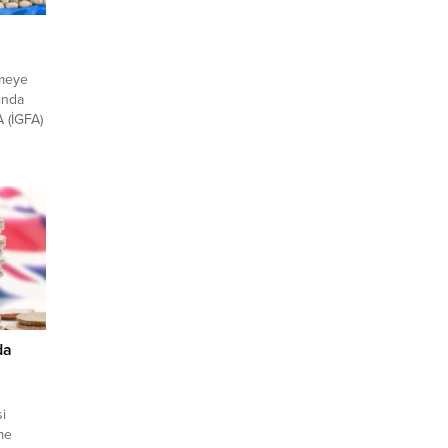
lmeye
sında
A (İGFA)
te yaz
hara
örülür
, birçok
ebep
da
i
me