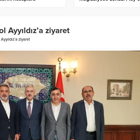
rıyoruz”
kaldı – Birlik Haber Ajansı
 Ayyıldız’a ziyaret
Ayyıldız’a ziyaret