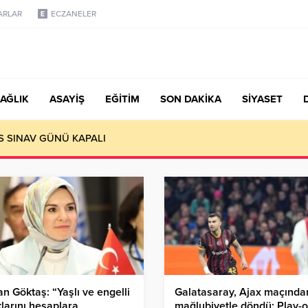
ARLAR
ECZANELER
AĞLIK
ASAYİŞ
EĞİTİM
SON DAKİKA
SİYASET
S SINAV GÜNÜ KAPALI
n Göktaş: “Yaşlı ve engelli
Galatasaray, Ajax maçında
klarını hesaplara
mağlubiyetle döndü: Play-o