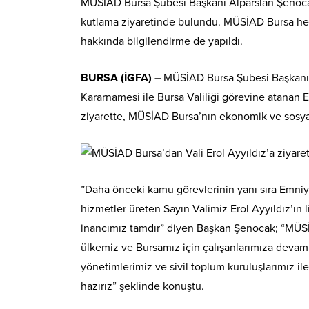
MÜSİAD Bursa Şubesi Başkanı Alparslan Şenocak 
kutlama ziyaretinde bulundu. MÜSİAD Bursa heyet
hakkında bilgilendirme de yapıldı.
BURSA (İGFA) –
MÜSİAD Bursa Şubesi Başkanı 
Kararnamesi ile Bursa Valiliği görevine atanan Ero
ziyarette, MÜSİAD Bursa’nın ekonomik ve sosyal ala
”Daha önceki kamu görevlerinin yanı sıra Emni
hizmetler üreten Sayın Valimiz Erol Ayyıldız’ın 
inancımız tamdır” diyen Başkan Şenocak; “MÜSİA
ülkemiz ve Bursamız için çalışanlarımıza devam
yönetimlerimiz ve sivil toplum kuruluşlarımız ile
hazırız” şeklinde konuştu.