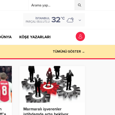
32
°C
İSTANBUL
PARÇALI BULUTLU
DÜNYA
KÖŞE YAZARLARI
TÜMÜNÜ GÖSTER →
n
Marmaralı işverenler
ff’a
istihdamda artış bekliyor