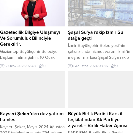
Gazetecilik Bilgiye Ulaşmayı
Şaşal Su’ya rakip İzmir Su
Ve Sorumluluk Bilinciyle
atağa geçti
Gerektirir.
İzmir Büyükşehir Belediyesi’nin
Gaziantep Büyükşehir Belediye
çatısı altında hizmet veren, İzmir’in
Başkanı Fatma Şahin, 10 Ocak
meşhur markası Şaşal Su’ya rakip
Çalışan Gazeteciler Günü
olarak bilinen İzmir Su, kentin dört
12 Ocak 2026 02:48
0
6 Ağustos 2024 08:35
0
dolayısıyla bir mesaj yayımladı.
bir köşesine yayılıyor. Fabrikanın
Şahin mesajında, gazeteciliğin
bağlı olduğu İzmir Büyükşehir
yalnızca haber aktarmakla sınırlı
Belediyesi iştiraki Grand Plaza A.Ş
olmayan, toplumsal sorumluluk ve
ile Selçuk Belediyesi arasında
fedakarlık gerektiren önemli bir
imzalanan protokol ile Selçuk’a ilk
meslek olduğunu ifade etti.
sevkiyat yapıldı. İZMİR (İGFA) – İzmir
Gazetecilik, toplum adına tutulan bir
Büyükşehir Belediyesi’nin çatısı
kayıttır” diyen Başkan Şahin
altında...
Kayseri Şeker’den dev yatırım
Büyük Birlik Partisi Kars il
mesajında ayrıca şu ifadelere yer
hamlesi
teşkilatından Ak Parti’ye
verdi: Gazetecilik;...
ziyaret – Birlik Haber Ajansı
Kayseri Şeker, Mayıs 2024-Ağustos
2025 tarihleri arasında 794 milyon
KARS-BHA Büyük Birlik Partisi