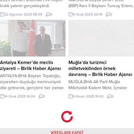
liralık yatırım gerçekleştirdi.
(BBP) Kars İl Başkanı Tuncay Ertem,
Yatırımlar, fabrikaların
8. Olağan Kongresinde yeniden
22 Ağustos 2025 08:39
0
9 Ocak 2025 20:19
0
modernizasyonundan, enerji
seçilen Ak Parti İl Başkanı
projelerine, çiftçilere yönelik
Muammer Sancar ve Yönetimini
tesislerden tarımsal ekipmanlara
ziyaret etti. Büyük Birlik Partisi
kadar geniş bir alana yayıldı.
(BBP) Kars İl Başkanı Tuncay Ertem,
KAYSERİ (İGFA) – Yatırım
İl Başkan Yardımcısı Zeki Erdağ,
hamleleriyle dikkatleri üzerine
Merkez İlçe Başkanı Yücel Yatığı,
çeken Kayseri Şeker, Kayseri,
Gençlik Kolları Başkanı Emrah
Boğazlıyan ve Turhal’da faaliyet
Şimşek, Kadın Kolları Başkanı Suna
Antalya Kemer’de meclis
Muğla’da turizmci
gösteren üç fabrikasına geride
Uruş ve beraberindeki heyet ile...
ziyareti – Birlik Haber Ajansı
milletvekilinden örnek
kalan 15 aylık süreçte...
davranış – Birlik Haber Ajansı
ANTALYA-BHA Başkan Topaloğlu,
ziyaretten duyduğu memnuniyeti
MUĞLA-BHA AK Parti Muğla
dile getirerek, gençlere her zaman
Milletvekili Kadem Mete, İçmeler
değer verdiklerini söyledi.
Mahallesi’nde işlettiği otelin
14 Ocak 2025 14:24
0
6 Nisan 2025 19:03
0
Gençlerin Kemer’e hizmet etmek
malzemelerini ihtiyaç sahiplerine
için çaba gösterdiklerine değinen
dağıtmaya karar verdi. Marmaris’e
Başkan Topaloğlu, “Gençlerimize
11 kilometre mesafede bulunan ve
her zaman destek olmak bizim
Ak Parti Muğla Milletvekili Kadem
boynumuzun borcu. Kemer
Mete’nin işlettiği Letoile otel bu
Belediyesi Gençlik Meclisi Başkanı
sezon başında yenilenme
REKLAMI KAPAT