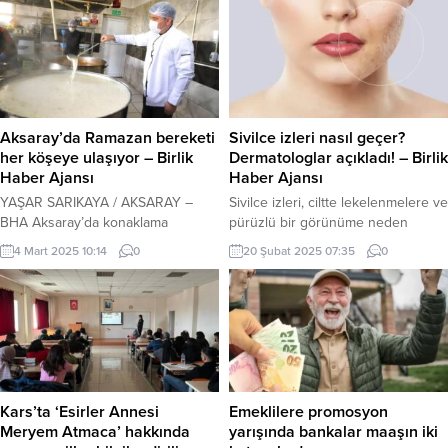
Aksaray’da Ramazan bereketi
Sivilce izleri nasıl geçer?
her köşeye ulaşıyor – Birlik
Dermatologlar açıkladı! – Birlik
Haber Ajansı
Haber Ajansı
YAŞAR SARIKAYA / AKSARAY –
Sivilce izleri, ciltte lekelenmelere ve
BHA Aksaray’da konaklama
pürüzlü bir görünüme neden
işletmelerine kapsamlı denetim
olabilir. Ancak doğru bakım
4 Mart 2025 10:14
0
20 Şubat 2025 07:35
0
Aksaray Belediyesi, Ramazan
yöntemleri ve etkili tedavilerle bu
ayının birlik, beraberlik ve
izleri azaltmak mümkün. İşte sivilce
yardımlaşma ruhunu yaşatmak
izlerinden kurtulmak için önerilen
amacıyla bu yıl da geniş kapsamlı
yöntemler… Lazer tedavileri Lazer
sosyal destek çalışmalarına devam
teknolojileri, cildin üst tabakasını
ediyor. Belediye ekipleri, şehrin
yenileyerek sivilce izlerinin
dört bir yanında ihtiyaç sahiplerine
görünümünü azaltır. Özellikle
ulaşarak gıda yardımlarından sıcak
fraksiyonel lazerler, derin ve
Kars’ta ‘Esirler Annesi
Emeklilere promosyon
yemek dağıtımına, iftar çadırından
belirgin izlerde etkili olur. Cildin...
Meryem Atmaca’ hakkında
yarışında bankalar maaşın iki
köylere pide...