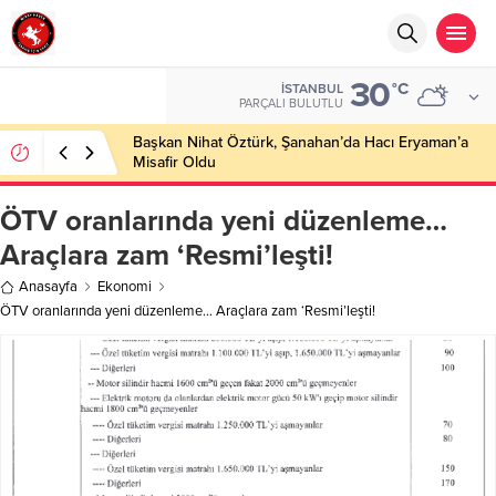
30
°C
İSTANBUL
PARÇALI BULUTLU
Başkan Nihat Öztürk, Şanahan’da Hacı Eryaman’a
Misafir Oldu
ÖTV oranlarında yeni düzenleme…
Araçlara zam ‘Resmi’leşti!
Anasayfa
Ekonomi
ÖTV oranlarında yeni düzenleme… Araçlara zam ‘Resmi’leşti!