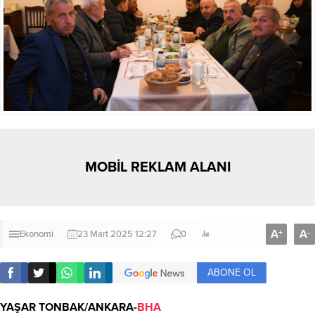
MOBİL REKLAM ALANI
A
A
+
-
Ekonomi
23 Mart 2025 12:27
0
ABONE OL
YAŞAR TONBAK/ANKARA-
BHA