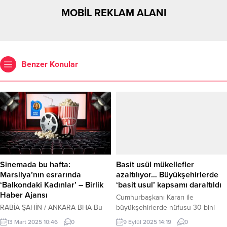
MOBİL REKLAM ALANI
Benzer Konular
Sinemada bu hafta:
Basit usül mükellefler
Marsilya’nın esrarında
azaltılıyor… Büyükşehirlerde
‘Balkondaki Kadınlar’ – Birlik
‘basit usul’ kapsamı daraltıldı
Haber Ajansı
Cumhurbaşkanı Kararı ile
RABİA ŞAHİN / ANKARA-BHA Bu
büyükşehirlerde nüfusu 30 bini
hafta sinema salonları, izleyiciyi
aşan ilçelerde belirli meslek
13 Mart 2025 10:46
0
9 Eylül 2025 14:19
0