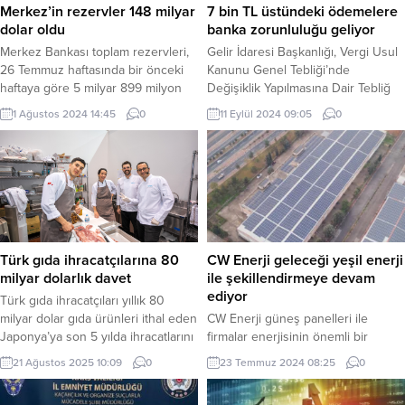
Merkez’in rezervler 148 milyar
7 bin TL üstündeki ödemelere
dolar oldu
banka zorunluluğu geliyor
Merkez Bankası toplam rezervleri,
Gelir İdaresi Başkanlığı, Vergi Usul
26 Temmuz haftasında bir önceki
Kanunu Genel Tebliği’nde
haftaya göre 5 milyar 899 milyon
Değişiklik Yapılmasına Dair Tebliğ
dolar azalışla 148 milyar 11 milyon
Taslağı kamuoyunun görüşüne açtı.
1 Ağustos 2024 14:45
0
11 Eylül 2024 09:05
0
dolara düştü. ANKARA (İGFA) –
Taslak yayımlanırsa, 7 bin lirayı aşan
Merkez Bankası, haftalık para ve
ödemelerin banka aracılığıyla
banka istatistiklerini açıkladı. Buna
yapılması zorunlu hale gelecek.
göre, 26 Temmuz itibarıyla Merkez
ANKARA (İGFA) – İşletmelerin yanı
Bankası brüt döviz rezervleri 2
sıra tüketiciler için de 7 bin liranın
milyar 788 milyon dolar düşüşle...
üzerindeki mal veya hizmet
alımlarına ait ödemelerin banka
veya...
Türk gıda ihracatçılarına 80
CW Enerji geleceği yeşil enerji
milyar dolarlık davet
ile şekillendirmeye devam
ediyor
Türk gıda ihracatçıları yıllık 80
milyar dolar gıda ürünleri ithal eden
CW Enerji güneş panelleri ile
Japonya’ya son 5 yılda ihracatlarını
firmalar enerjisinin önemli bir
yüzde 75’lik artışla 209 milyon
kısmını güneşten karşılamaya
21 Ağustos 2025 10:09
0
23 Temmuz 2024 08:25
0
dolardan 367 milyon dolara
devam ediyor. CW Enerji panelleri
çıkardılar. Türk ihracatçıları
ile Şanlıurfa’da faaliyet gösteren bir