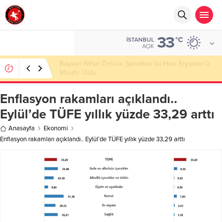
33
°C
İSTANBUL
AÇIK
Başkan Nihat Öztürk, Şanahan’da Hacı Eryaman’a
Misafir Oldu
Enflasyon rakamları açıklandı..
Eylül’de TÜFE yıllık yüzde 33,29 arttı
Anasayfa
Ekonomi
Enflasyon rakamları açıklandı.. Eylül’de TÜFE yıllık yüzde 33,29 arttı