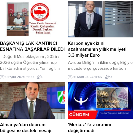
ayı dolayısıyla anlamlı bir iftar
rekabete rağmen 390 milyar
programına ev sahipliği yaptı.
dolarlık mal ve hizmet ihracat
Bucaklı iş adamı Süleyman Duran
hedefine ulaştığını duyurdu. İlk 9
tarafından organize edilen iftar
ayda mal ihracatı 8 milyar dolar,
programında çalışanlar ve Bucak
hizmet ihracatı 3,2 milyar dolar arttı.
protokolü bir araya gelerek iftar
Bolat, “Aralık’ta hedefi aşacağız”
yaptı. İlçenin önde gelen isimlerinin
dedi. ANKARA (İGFA) – Ticaret
BAŞKAN IŞILAK KANTİNCİ
Karbon ayak izini
katıldığı programda, Ramazan...
Bakanı Ömer...
ESNAFINA BAŞARILAR DİLEDİ
azaltmamanın yıllık maliyeti
3.3 milyar Euro
Değerli Meslektaşlarım , 2025 /
2026 eğitim Öğretim yılına hep
Avrupa Birliği’nin iklim değişikliğiyle
birlikte adım atıyoruz. Yeni eğitim
mücadele çerçevesinde karbon
döneminin hepimize başta Sağlık,
emisyonlarını azaltmak amacıyla
10 Eylül 2025 11:00
0
26 Mart 2024 11:45
0
huzur ve bereketli Kazançlar
getirdiği ‘Sınırda Karbon
getirmesini temenni ediyorum.
Düzenlemesi Mekanizması’ (SKDM),
Bizler Öğrencilerimizin günlük
2026’da tamamen hayata
hayatlarına dokunan Onların gönül
geçirilecek İSTANBUL (İGFA) – AB
rahatlığı ile güvenle alış veriş
içinde uygulanan Emisyon Ticaret
yapabileceği kişileriz. Bu nedenle
Sistemi’ne eşdeğer bir karbon
herzaman olduğu gibi Hijyene,
fiyatlandırmasının SKDM kapsamına
Sağlıklı ürünlere ve...
giren ürünlerin ithalatı aşamasında
Almanya’dan deprem
‘Merkez’ faiz oranını
da uygulanması, Türkiye’yi ihracatta
bölgesine destek mesajı:
değiştirmedi