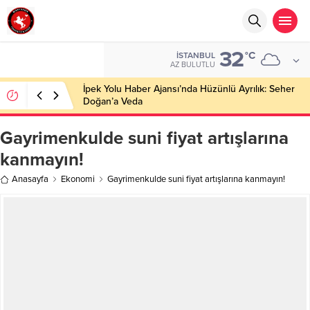
32
°C
İSTANBUL
AZ BULUTLU
İpek Yolu Haber Ajansı’nda Hüzünlü Ayrılık: Seher
Doğan’a Veda
Gayrimenkulde suni fiyat artışlarına
kanmayın!
Anasayfa
Ekonomi
Gayrimenkulde suni fiyat artışlarına kanmayın!