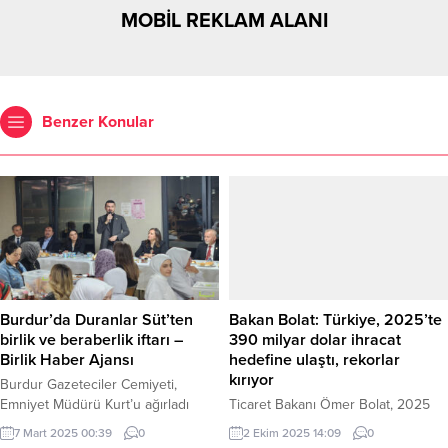
MOBİL REKLAM ALANI
Benzer Konular
Burdur’da Duranlar Süt’ten
Bakan Bolat: Türkiye, 2025’te
birlik ve beraberlik iftarı –
390 milyar dolar ihracat
Birlik Haber Ajansı
hedefine ulaştı, rekorlar
kırıyor
Burdur Gazeteciler Cemiyeti,
Emniyet Müdürü Kurt’u ağırladı
Ticaret Bakanı Ömer Bolat, 2025
Burdur’un Bucak ilçesinde faaliyet
Eylül ayı dış ticaret verilerini
7 Mart 2025 00:39
0
2 Ekim 2025 14:09
0
gösteren Duranlar Süt, Ramazan
açıklayarak, Türkiye’nin küresel