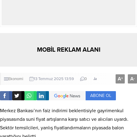
MOBİL REKLAM ALANI
A
A
+
-
Ekonomi
13 Temmuz 2025 13:59
0
ABONE OL
Merkez Bankası’nın faiz indirimi beklentisiyle gayrimenkul
piyasasında suni fiyat artışlarına karşı satıcı ve alıcıları uyardı.
Sektör temsilcileri, yanlış fiyatlandırmaların piyasada balon
yarattığını belirtti.