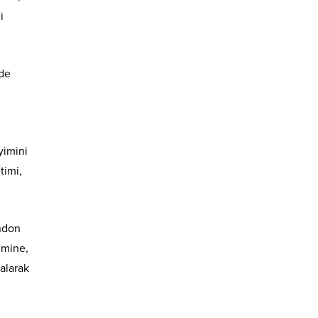
i
nde
yimini
timi,
ndon
imine,
alarak