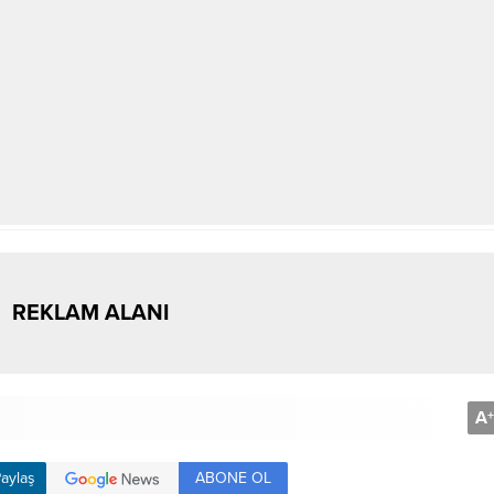
REKLAM ALANI
A
+
ABONE OL
aylaş