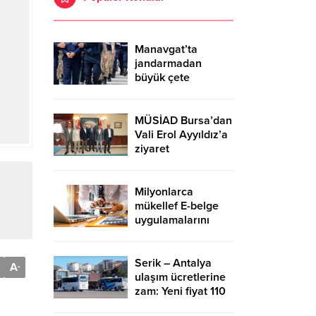
Manavgat’ta
jandarmadan
büyük çete
operasyonu – Birlik
Haber Ajansı
MÜSİAD Bursa’dan
Vali Erol Ayyıldız’a
ziyaret
Milyonlarca
mükellef E-belge
uygulamalarını
kullanıyor
Serik – Antalya
A
-
ulaşım ücretlerine
zam: Yeni fiyat 110
TL – Birlik Haber