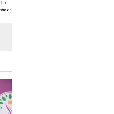
n bu
daha da