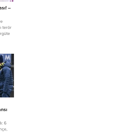
sı! –
ye
ı terör
örgüte
andığı
r 5’inci
ü. Van
ullah
etmek”
n
ansı
ı: 6
hçe,
s ile