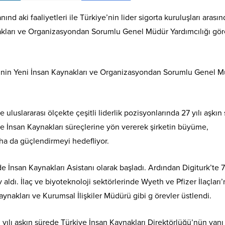
nınd aki faaliyetleri ile Türkiye’nin lider sigorta kuruluşları arası
akları ve Organizasyondan Sorumlu Genel Müdür Yardımcılığı gör
e’nin Yeni İnsan Kaynakları ve Organizasyondan Sorumlu Genel 
uluslararası ölçekte çeşitli liderlik pozisyonlarında 27 yılı aşkın
e İnsan Kaynakları süreçlerine yön vererek şirketin büyüme,
ha da güçlendirmeyi hedefliyor.
e İnsan Kaynakları Asistanı olarak başladı. Ardından Digiturk’te 7 
aldı. İlaç ve biyoteknoloji sektörlerinde Wyeth ve Pfizer İlaçları
nakları ve Kurumsal İlişkiler Müdürü gibi g örevler üstlendi.
yılı aşkın sürede Türkiye İnsan Kaynakları Direktörlüğü’nün yanı 