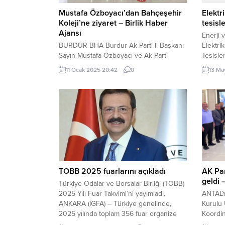
Mustafa Özboyacı’dan Bahçeşehir
Elektr
Koleji’ne ziyaret – Birlik Haber
tesisl
Ajansı
Enerji 
BURDUR-BHA Burdur Ak Parti İl Başkanı
Elektri
Sayın Mustafa Özboyacı ve Ak Parti
Tesisle
Yönetim Kurulu Üyeleri Bahçeşehir Koleji
yaptı. 
11 Ocak 2025 20:42
0
13 Ma
ziyaretinde, Kurucu Hurşit Çetin ve okul
Kaynakl
yönetimi tarafından kampüs girişinde
Elektri
karşılandı. Burdur’un eğitimdeki yeri,
Tesisle
başarısı ve özel okulların eğitime katkısı
değişik
ile ilgili konuşuldu.Kampüsü gezen
Gazete’
Özboyacı, kampüs binalarının çatısında
“tesis” 
yer alan güneş enerji sistemleri...
genişleti
TOBB 2025 fuarlarını açıkladı
AK Par
geldi 
Türkiye Odalar ve Borsalar Birliği (TOBB)
2025 Yılı Fuar Takvimi’ni yayımladı.
ANTALYA
ANKARA (İGFA) – Türkiye genelinde,
Kurulu 
2025 yılında toplam 356 fuar organize
Koordin
edilecek. Türkiye Odalar ve Borsalar
Mikail’