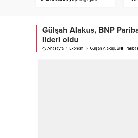
sonunda uygulamaya girecek
bir 
Ajan
Gülşah Alakuş, BNP Pariba
lideri oldu
Anasayfa
Ekonomi
Gülşah Alakuş, BNP Paribas C