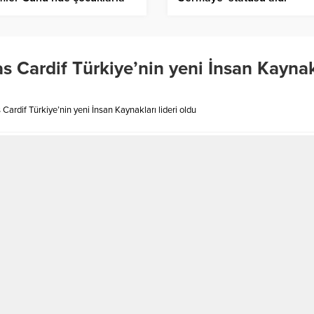
araya geldi – Birlik Haber
sı
s Cardif Türkiye’nin yeni İnsan Kaynak
ardif Türkiye’nin yeni İnsan Kaynakları lideri oldu