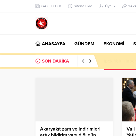
GAZETELER
Sitene Ekle
Üyelik
YAZ
ANASAYFA
GÜNDEM
EKONOMİ
S
SON DAKİKA
Başkan Nihat Öz
Akaryakıt zam ve indirimleri
Vali
artık bildirim yapıldığı gün
Yeti