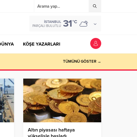
31
°C
İSTANBUL
PARÇALI BULUTLU
DÜNYA
KÖŞE YAZARLARI
TÜMÜNÜ GÖSTER →
Altın piyasası haftaya
yükselişle başladı