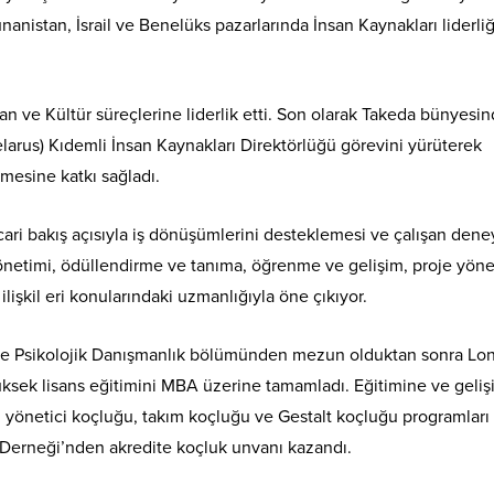
nanistan, İsrail ve Benelüks pazarlarında İnsan Kaynakları liderliğ
an ve Kültür süreçlerine liderlik etti. Son olarak Takeda bünyesi
larus) Kıdemli İnsan Kaynakları Direktörlüğü görevini yürüterek
ilmesine katkı sağladı.
cari bakış açısıyla iş dönüşümlerini desteklemesi ve çalışan dene
yönetimi, ödüllendirme ve tanıma, öğrenme ve gelişim, proje yöne
an ilişkil eri konularındaki uzmanlığıyla öne çıkıyor.
k ve Psikolojik Danışmanlık bölümünden mezun olduktan sonra Lo
üksek lisans eğitimini MBA üzerine tamamladı. Eğitimine ve geliş
önetici koçluğu, takım koçluğu ve Gestalt koçluğu programları 
Derneği’nden akredite koçluk unvanı kazandı.