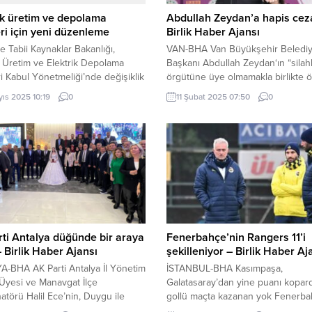
ik üretim ve depolama
Abdullah Zeydan’a hapis ceza
eri için yeni düzenleme
Birlik Haber Ajansı
ve Tabii Kaynaklar Bakanlığı,
VAN-BHA Van Büyükşehir Beledi
k Üretim ve Elektrik Depolama
Başkanı Abdullah Zeydan‘ın “silahl
ri Kabul Yönetmeliği’nde değişiklik
örgütüne üye olmamakla birlikte 
ANKARA (İGFA) – Enerji ve Tabii
yardım etmek” suçlamasıyla yargıl
yıs 2025 10:19
0
11 Şubat 2025 07:50
0
ar Bakanlığı, 19 Şubat 2020 tarihli
davanın 8’inci duruşması Diyarbakı
k Üretim ve Elektrik Depolama
Ağır Ceza Mahkemesi’nde görüld
ri Kabul Yönetmeliği’nde önemli
Büyükşehir Belediye Başkanı Abd
likler yaptı. Bugünkü Resmi
Zeydan’a “terör örgütüne yardım 
de yayımlanan yeni yönetmelikle,
ve “basın yoluyla terör örgütü
ibareleri “tesis/ünite” şeklinde
propagandası yapmak” suçlarında
ldi. Elektrik...
yargılandığı davadan 3 yıl 9...
ti Antalya düğünde bir araya
Fenerbahçe’nin Rangers 11’i
– Birlik Haber Ajansı
şekilleniyor – Birlik Haber Aj
-BHA AK Parti Antalya İl Yönetim
İSTANBUL-BHA Kasımpaşa,
Üyesi ve Manavgat İlçe
Galatasaray’dan yine puanı kopard
atörü Halil Ece’nin, Duygu ile
gollü maçta kazanan yok Fenerba
in mutlu günlerine katılmak üzere
Avrupa Ligi son 16 turunda Ranger