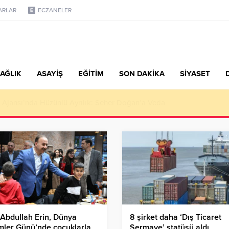
ARLAR
ECZANELER
AĞLIK
ASAYİŞ
EĞİTİM
SON DAKİKA
SİYASET
türk, Şanahan’da Hacı Eryaman’a Misafir Oldu
 Abdullah Erin, Dünya
8 şirket daha ‘Dış Ticaret
mler Günü’nde çocuklarla
Sermaye’ statüsü aldı