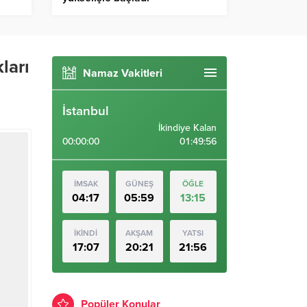
ları
Namaz Vakitleri
İstanbul
İkindiye Kalan
00:00:00
01:49:55
İMSAK
GÜNEŞ
ÖĞLE
04:17
05:59
13:15
İKİNDİ
AKŞAM
YATSI
17:07
20:21
21:56
Popüler Konular