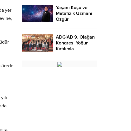
Ajansı
Yaşam Koçu ve
nda yer
Metafizik Uzmanı
evine,
Özgür
Alpgündüz’den
enerji ve ruhsal
dengeye dair
ADGİAD 9. Olağan
Müdür
rehberlik – Birlik
Kongresi Yoğun
Haber Ajansı
Katılımla
Gerçekleşti: Dilaver
Tanık Yeni Başkan
 sürede
Oldu..
yılı
’nda
sıra,