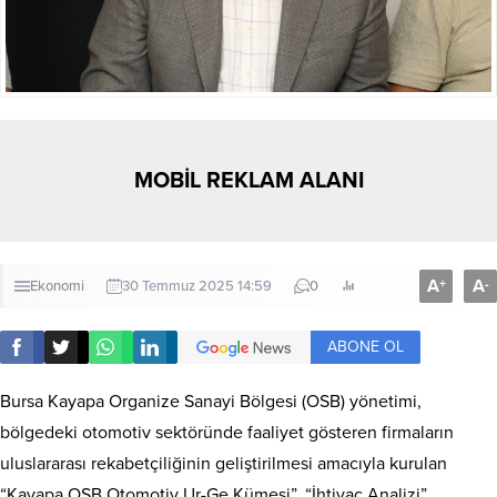
MOBİL REKLAM ALANI
A
A
+
-
Ekonomi
30 Temmuz 2025 14:59
0
ABONE OL
Bursa Kayapa Organize Sanayi Bölgesi (OSB) yönetimi,
bölgedeki otomotiv sektöründe faaliyet gösteren firmaların
uluslararası rekabetçiliğinin geliştirilmesi amacıyla kurulan
“Kayapa OSB Otomotiv Ur-Ge Kümesi”, “İhtiyaç Analizi”