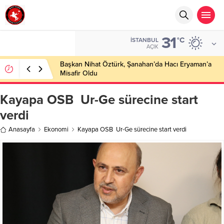
31
°C
İSTANBUL
AÇIK
Başkan Nihat Öztürk, Şanahan’da Hacı Eryaman’a
Misafir Oldu
Kayapa OSB Ur-Ge sürecine start
verdi
Anasayfa
Ekonomi
Kayapa OSB Ur-Ge sürecine start verdi