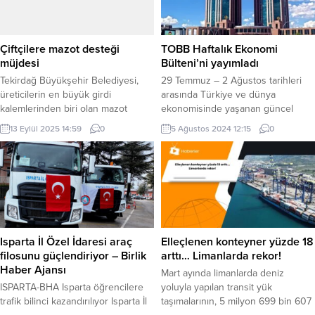
Çiftçilere mazot desteği
TOBB Haftalık Ekonomi
müjdesi
Bülteni’ni yayımladı
Tekirdağ Büyükşehir Belediyesi,
29 Temmuz – 2 Ağustos tarihleri
üreticilerin en büyük girdi
arasında Türkiye ve dünya
kalemlerinden biri olan mazot
ekonomisinde yaşanan güncel
maliyetine destek olmak amacıyla
gelişmelerin yer aldığı TOBB
13 Eylül 2025 14:59
0
5 Ağustos 2024 12:15
0
önemli bir projeyi hayata geçiriyor.
Haftalık Ekonomi Bülteni
Büyükşehir Belediyesi Eylül Ayı
yayımlandı. Ekonomide bu hafta,
Meclis Toplantısı’nda oy birliğiyle
yurt içinde dış ticaret verileri, yurt
alınan kararla, “Üretici Kart Mazot
dışında Euro Bölgesi ikinci çeyrek
Desteği Projesi” kabul edildi.
büyümesi konuşuldu. Türkiye ve
TEKİRDAĞ (İGFA) – Tarım alanı
dünya ekonomisinde yaşanan
bakımından Türkiye’nin önde gelen
güncel gelişmelerin yer aldığı
illerinden biri olan Tekirdağ’da,...
TOBB Haftalık Ekonomi
Isparta İl Özel İdaresi araç
Elleçlenen konteyner yüzde 18
Bülteni’nde...
filosunu güçlendiriyor – Birlik
arttı… Limanlarda rekor!
Haber Ajansı
Mart ayında limanlarda deniz
ISPARTA-BHA Isparta öğrencilere
yoluyla yapılan transit yük
trafik bilinci kazandırılıyor Isparta İl
taşımalarının, 5 milyon 699 bin 607