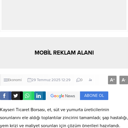
MOBİL REKLAM ALANI
A
A
+
-
Ekonomi
29 Temmuz 2025 12:29
0
ABONE OL
Kayseri Ticaret Borsası, et, süt ve yumurta üreticilerinin
sorunlarını ele aldığı toplantılar zincirini tamamladı; şap hastalığı,
yem krizi ve maliyet sorunları için çözüm önerileri hazırlandı.