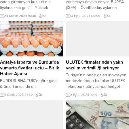
zaten giremeyen kuzu etinin
zorlamaya devam ediyor. BURSA
fiyatına zam geldi. Yüksek
(İGFA) – Özellikle kış aylarına
enflasyonla birlikte vatandaşın alım
hazırlık yapmak isteyenler, fiyatların
24 Kasım 2024 15:30
0
13 Eylül 2024 06:55
0
gücü azalırken, artan et fiyatları
yüksekliği karşısında zor durumda
vatandaşın sofrasından etin
kalıyor. Kilosu 130 liraya kadar çıkan
eksilmesine neden oldu. Dünya
taze fasulye, adeta cep yakıyor ve
Gazetesi’nden Mehmet Hanifi
alıcı bulmakta zorlanıyor. Kışlık
GÜLEL’in haberine göre; İstanbul
hazırlıklar için kilolarca taze fasulye
Perakendeci Kasaplar Esnaf Odası
almak isteyen vatandaşlar, bu
Başkanı Aydın Tüfekçi, kıvırcık kuzu
fiyatlar...
karkas etin kilogram fiyatının son...
Antalya Isparta ve Burdur’da
ULUTEK firmalarından yalın
yumurta fiyatları uçtu – Birlik
yazılım verimliliği artırıyor
Haber Ajansı
Türkiye’nin önde gelen inovasyon
BURDUR-BHA TÜİK’e göre gıda
merkezlerinden biri olan ULUTEK
ürünleri arasında en
Teknopark bünyesinde faaliyet
çok yumurta zamlandı. Yumurtaya
gösteren Yalın Yazılım, geliştirdiği
4 Ocak 2025 21:50
0
2 Eylül 2025 10:19
0
yüzde 12.17’lik zam yapıldığı
çözümlerle üretim alanındaki
belirtilirken, vatandaşlar bu oranın
firmaların tüm operasyonel
daha da yüksek olduğuna dikkat
süreçlerini tek platformda
çekti. Antalya, Isparta ve Burdur
yönetilebilir hale getiriyor. BURSA
piyasasında bir koli yumurta 1.5 ay
(İGFA) – ULUTEK Teknopark’ta
içinde 80-90 TL’den 155 TL’ye çıktı.
faaliyetlerini sürdüren Yalın Yazılım,