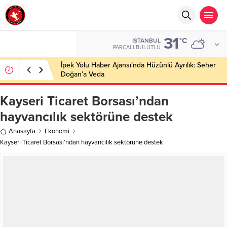
31
°C
İSTANBUL
PARÇALI BULUTLU
İpek Yolu Haber Ajansı’nda Hüzünlü Ayrılık: Seher
Doğan’a Veda
Kayseri Ticaret Borsası’ndan
hayvancılık sektörüne destek
Anasayfa
Ekonomi
Kayseri Ticaret Borsası’ndan hayvancılık sektörüne destek