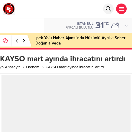
31
°C
İSTANBUL
PARÇALI BULUTLU
İpek Yolu Haber Ajansı’nda Hüzünlü Ayrılık: Seher
Doğan’a Veda
KAYSO mart ayında ihracatını artırdı
Anasayfa
Ekonomi
KAYSO mart ayında ihracatını artırdı