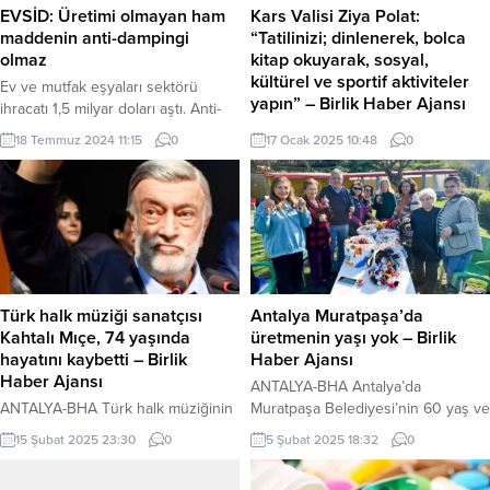
EVSİD: Üretimi olmayan ham
Kars Valisi Ziya Polat:
maddenin anti-dampingi
“Tatilinizi; dinlenerek, bolca
olmaz
kitap okuyarak, sosyal,
kültürel ve sportif aktiviteler
Ev ve mutfak eşyaları sektörü
yapın” – Birlik Haber Ajansı
ihracatı 1,5 milyar doları aştı. Anti-
damping soruşturmasının sektöre
KARS-BHA Kars Valisi Polat
18 Temmuz 2024 11:15
0
17 Ocak 2025 10:48
0
etkisini EVSİD Başkanı Talha Özger
öğrencilerin yarıyıl tatiline ilişkin
değerlendirdi. ANKARA (İGFA) –
yayınladığı mesajında,
Geçtiğimiz yılı 3,2 milyar dolarlık
“Geleceğimizin umudu, ülkemizin
ihracatla tamamlayan ev ve mutfak
istikbali olan öğrencilerimizin ve
eşyaları sektörü, 2024 yılı ilk 6
onları hayata hazırlayan kıymetli
ayda geçen yılın aynı dönemine
öğretmenlerimizin iyi bir yarıyıl tatili
oranla yüzde 5,2 düşüşle 1,52
geçirmelerini, başarılarının artarak
milyar dolar...
devam etmesini yürekten diliyorum.
Türk halk müziği sanatçısı
Antalya Muratpaşa’da
Huzurlu ve başarılı bir dönemi
Kahtalı Mıçe, 74 yaşında
üretmenin yaşı yok – Birlik
geride bırakarak, 2024-2025
hayatını kaybetti – Birlik
Haber Ajansı
Eğitim-Öğretim Yılı yarıyıl tatiline
Haber Ajansı
ANTALYA-BHA Antalya’da
girmiş bulunmaktayız. Sevgili
ANTALYA-BHA Türk halk müziğinin
Muratpaşa Belediyesi’nin 60 yaş ve
Öğrenciler, Geride...
sevilen isimlerinden, ‘Kahtalı Mıçe‘
üstü kent sakinlerine yönelik
15 Şubat 2025 23:30
0
5 Şubat 2025 18:32
0
olarak tanınan Mustafa Kahtalı, 74
çalışmaları, 2014 yılında başladı.
yaşında Antalya’da hayatını
Dünya Yaşlılar Günü’nde Falez 2