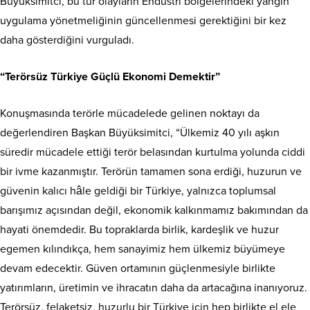
Büyüksimitci, bu tür olayların Endüstri bölgelerindeki yangın
uygulama yönetmeliğinin güncellenmesi gerektiğini bir kez
daha gösterdiğini vurguladı.
“Terörsüz Türkiye Güçlü Ekonomi Demektir”
Konuşmasında terörle mücadelede gelinen noktayı da
değerlendiren Başkan Büyüksimitci, “Ülkemiz 40 yılı aşkın
süredir mücadele ettiği terör belasından kurtulma yolunda ciddi
bir ivme kazanmıştır. Terörün tamamen sona erdiği, huzurun ve
güvenin kalıcı hâle geldiği bir Türkiye, yalnızca toplumsal
barışımız açısından değil, ekonomik kalkınmamız bakımından da
hayati önemdedir. Bu topraklarda birlik, kardeşlik ve huzur
egemen kılındıkça, hem sanayimiz hem ülkemiz büyümeye
devam edecektir. Güven ortamının güçlenmesiyle birlikte
yatırımların, üretimin ve ihracatın daha da artacağına inanıyoruz.
Terörsüz, felaketsiz, huzurlu bir Türkiye için hep birlikte el ele