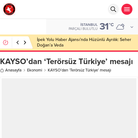
31
°C
İSTANBUL
PARÇALI BULUTLU
Başkan Nihat Öztürk, Şanahan’da Hacı Eryaman’a
Misafir Oldu
KAYSO’dan ‘Terörsüz Türkiye’ mesajı
Anasayfa
Ekonomi
KAYSO’dan ‘Terörsüz Türkiye’ mesajı