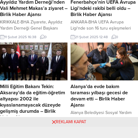
Ayyıldız Yardım Derneği’nden
Fenerbahçe’nin UEFA Avrupa
incelemelerde bulundu. Ekiplerle
bulunan kişiler yanan...
Vali Mehmet Makas’a ziyaret –
Ligi’ndeki rakibi belli oldu –
birlikte sahada yapılan...
Birlik Haber Ajansı
Birlik Haber Ajansı
KIRIKKALE-BHA Ziyarete, Ayyıldız
ANKARA-BHA UEFA Avrupa
Yardım Derneği Genel Başkanı
Ligi‘nde son 16 turu eşleşmeleri
Seyit Ahmet Acar, Başkan
İsviçre’nin Nyon kentinde yapılan
11 Şubat 2025 16:38
0
21 Şubat 2025 12:48
0
Yardımcısı Barış Doğan, Genel
kura çekimiyle belli oldu.
Sekreter Ercihan Çakmak ve
Fenerbahçe, Rangers ile
Muhasip Rüstem Okçu katıldı.
karşılaşacak. Sarı-lacivertliler, bu
Heyet, Vali Makas’a geçtiğimiz hafta
turu geçmeleri durumunda çeyrek
gerçekleştirilen Suriye ziyareti ve
finalde Roma ile Athletic Bilbao
2025 yılı için planlanan insani
arasındaki eşleşmenin galibiyle
yardım projeleri hakkında bilgi
karşı karşıya gelecek.
verdi. Suriye Ziyareti ve 2025
Fenerbahçe’nin son 16 turu ilk maçı
Milli Eğitim Bakanı Tekin:
Alanya’da evde bakım
Projeleri Değerlendirildi Ayyıldız
6 Mart Perşembe günü İstanbul’da
Aksaray’da da eğitim-öğretim
taraması yılbaşı gecesi de
Yardım...
oynanacak, rövanş...
altyapısı 2002 ile
devam etti – Birlik Haber
kıyaslanamayacak düzeyde
Ajansı
gelişmiş durumda – Birlik
Alanya Belediyesi Sosyal Yardım
Haber Ajansı
İşleri Müdürlüğü, yılbaşında da
21 Şubat 2025 10:48
0
31 Aralık 2024 18:08
0
REKLAMI KAPAT
AKSARAY–BHA Aksaray Eğitim ve
evde sağlık hizmetlerine aralıksız
Araştırma Hastanesinde 2.
devam ediyor. Dere Mahallesi’nde
Anjiyografi ünitesi devreye alındı
gerçekleştirilen ziyaretlere