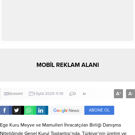
MOBİL REKLAM ALANI
A
A
+
-
Ekonomi
3 Eylül 2025 11:19
0
ABONE OL
Ege Kuru Meyve ve Mamulleri İhracatçıları Birliği Danışma
Niteliğinde Genel Kurul Toplantısı’nda, Türkiye’nin üretim ve