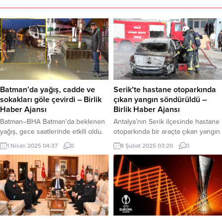
Batman’da yağış, cadde ve
Serik’te hastane otoparkında
sokakları göle çevirdi – Birlik
çıkan yangın söndürüldü –
Haber Ajansı
Birlik Haber Ajansı
Batman–BHA Batman’da beklenen
Antalya’nın Serik ilçesinde hastane
yağış, gece saatlerinde etkili oldu.
otoparkında bir araçta çıkan yangın
Aşırı yağış sonrası kentin işlek
söndürüldü. Yangında araç
1 Nisan 2025 04:37
0
8 Şubat 2025 03:20
0
güzergahları ile kenar semtlerde
kullanılamaz hale geldi. Serik
bazı cadde ve sokaklar göle döndü.
Devlet hastanesi açık otoparkında
Aşırı yağışlar sonrası Vali Ekrem
park halinde bulunan hastane
Canalp, İl Emniyet Müdürü İbrahim
çalışanı Hasan Ali Kahya’ya ait 07
Kaba ve Belediye Başkan
DP 343 plakalı otomobilde
Yardımcılarıyla birlikte, kentte
bilinmeyen bir nedenle yangın çıktı.
meydana gelen aşırı yağışlardan
Yangın hastanede büyük paniğe
etkilenen bölgelerde
neden oldu. Otoparkta araçları