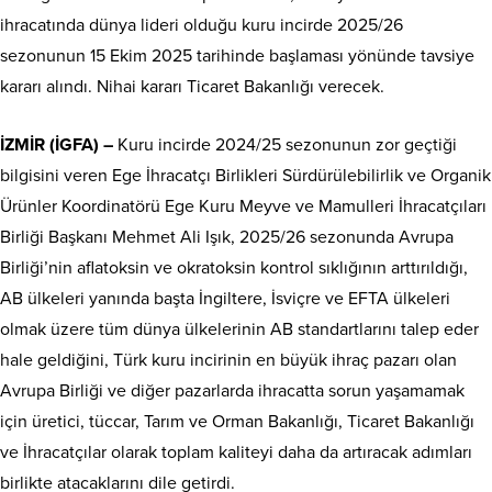
ihracatında dünya lideri olduğu kuru incirde 2025/26
sezonunun 15 Ekim 2025 tarihinde başlaması yönünde tavsiye
kararı alındı. Nihai kararı Ticaret Bakanlığı verecek.
İZMİR (İGFA) –
Kuru incirde 2024/25 sezonunun zor geçtiği
bilgisini veren Ege İhracatçı Birlikleri Sürdürülebilirlik ve Organik
Ürünler Koordinatörü Ege Kuru Meyve ve Mamulleri İhracatçıları
Birliği Başkanı Mehmet Ali Işık, 2025/26 sezonunda Avrupa
Birliği’nin aflatoksin ve okratoksin kontrol sıklığının arttırıldığı,
AB ülkeleri yanında başta İngiltere, İsviçre ve EFTA ülkeleri
olmak üzere tüm dünya ülkelerinin AB standartlarını talep eder
hale geldiğini, Türk kuru incirinin en büyük ihraç pazarı olan
Avrupa Birliği ve diğer pazarlarda ihracatta sorun yaşamamak
için üretici, tüccar, Tarım ve Orman Bakanlığı, Ticaret Bakanlığı
ve İhracatçılar olarak toplam kaliteyi daha da artıracak adımları
birlikte atacaklarını dile getirdi.