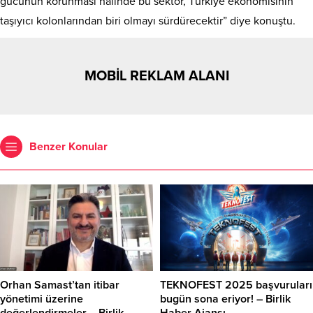
gücünün korunması halinde bu sektör, Türkiye ekonomisinin
taşıyıcı kolonlarından biri olmayı sürdürecektir” diye konuştu.
MOBİL REKLAM ALANI
Benzer Konular
Orhan Samast’tan itibar
TEKNOFEST 2025 başvuruları
yönetimi üzerine
bugün sona eriyor! – Birlik
değerlendirmeler – Birlik
Haber Ajansı