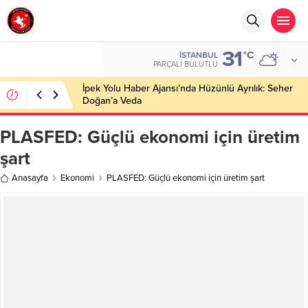
31
°C
İSTANBUL
PARÇALI BULUTLU
İpek Yolu Haber Ajansı’nda Hüzünlü Ayrılık: Seher
Doğan’a Veda
PLASFED: Güçlü ekonomi için üretim
şart
Anasayfa
Ekonomi
PLASFED: Güçlü ekonomi için üretim şart