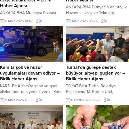
Haber Ajansı
ANKARA-BHA Dünyanın en büyük
ANKARA-BHA Mudanya Postası
Havacılık, Uzay ve Teknoloji
yazarı Orhan Samast, “İtibar
Festivali olan TEKNOFEST, 2025
16 Mart 2025 10:47
0
1 Mart 2025 09:22
0
Kuvvetleri Komutanlığı” başlıklı
yılına özel teknoloji yarışmalarına
yazısında, kurumsal yapıların kriz
başvuru sürecini tamamlıyor.
anlarında nasıl hareket etmesi
Gençleri geleceğin teknolojilerine
gerektiğine ve itibar yönetiminin
yön vermeye davet eden festival,
stratejik bir gereklilik olduğuna
45 milyon TL ödül ve 75 milyon
değiniyor. Samast, , “İtibar
TL’nin üzerinde malzeme desteği
Kuvvetleri Komutanlığı” başlıklı
ile katılımcılarına büyük fırsatlar
yazısında şunları ifade etti:
sunuyor. TEKNOFEST 2025’e
Kars’ta şok ve huzur
Turhal’da güreşe destek
“Bireysel veya kurumsal anlamda
başvurular, bugün gece saat
uygulamaları devam ediyor –
büyüyor, altyapı güçleniyor –
bir sorun ya da kriz yaşadığımızda
23.59’da...
Birlik Haber Ajansı
Birlik Haber Ajansı
o krizi yönetecek,...
KARS–BHA Kars’ta şehit ve gazi
TOKAT-BHA Turhal Belediye
aileleri onuruna yemek verildi Kars
Başkanımız M. Erdem Ural,
İl Emniyet Müdürlüğü’nce şok
güreşçilere desteklerini
19 Mart 2025 17:35
0
16 Ocak 2025 08:48
0
huzur uygulamaları yapıldı. Birçok
sürdürüyor. Altyapıya yapılacak
noktada görevlendirilen polis
yatırımlarla, Turhal, ata sporunda
ekipleri araçları tek tek durdurarak
yeni yetenekler yetiştirecek. Turhal
kontrol etti. Vatandaşlara GBT
Belediye Başkanımız M. Erdem
sorgulaması da yapan polis,
Ural, Turhallı güreşçilerin