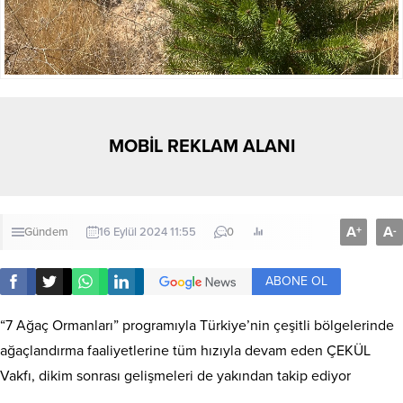
MOBİL REKLAM ALANI
A
A
+
-
Gündem
16 Eylül 2024 11:55
0
ABONE OL
“7 Ağaç Ormanları” programıyla Türkiye’nin çeşitli bölgelerinde
ağaçlandırma faaliyetlerine tüm hızıyla devam eden ÇEKÜL
Vakfı, dikim sonrası gelişmeleri de yakından takip ediyor