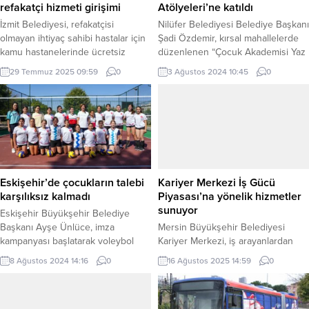
refakatçi hizmeti girişimi
Atölyeleri’ne katıldı
İzmit Belediyesi, refakatçisi
Nilüfer Belediyesi Belediye Başkanı
olmayan ihtiyaç sahibi hastalar için
Şadi Özdemir, kırsal mahallelerde
kamu hastanelerinde ücretsiz
düzenlenen “Çocuk Akademisi Yaz
refakatçi desteği sunmayı
Atölyeleri”, “Kadınların Derdi Ne?”
29 Temmuz 2025 09:59
0
3 Ağustos 2024 10:45
0
amaçlayan sosyal hizmet projesi
ve “Sağlıklı Yaşlanıyoruz”
kapsamında İl Sağlık Müdürlüğü ile
etkinliklerinde Minareliçavuş
iş birliği adımı attı KOCAELİ (İGFA) –
Mahallesi’ndeki vatandaşlar ile bir
İzmit Belediyesi, refakatçisi
araya geldi. BURSA (İGFA) – Nilüfer
olmayan ihtiyaç sahibi yurttaşlar
Belediyesi Sosyal Destek
için kamu hastanelerinde ücretsiz
Hizmetleri Müdürlüğü’nün, kırsal
refakatçi hizmeti sunmayı
mahallelerde düzenlediği etkinlikler
hedefleyen yeni bir sosyal hizmet
vatandaşlardan büyük ilgi görüyor.
Eskişehir’de çocukların talebi
Kariyer Merkezi İş Gücü
modelini...
Yaz dönemi boyunca Nilüfer’in
karşılıksız kalmadı
Piyasası’na yönelik hizmetler
farklı mahallelerinde...
sunuyor
Eskişehir Büyükşehir Belediye
Başkanı Ayşe Ünlüce, imza
Mersin Büyükşehir Belediyesi
kampanyası başlatarak voleybol
Kariyer Merkezi, iş arayanlardan
sahası yapılmasını isteyen
işverenlere kadar iş gücü
8 Ağustos 2024 14:16
0
16 Ağustos 2025 14:59
0
çocukların talebine kayıtsız kalmadı.
piyasasının tüm paydaşlarına
Başkan Ünlüce, Kanlıkavak
yönelik kapsamlı hizmetler
Parkı’nda oluşturulan yeni voleybol
sunmaya devam ediyor. Merkez,