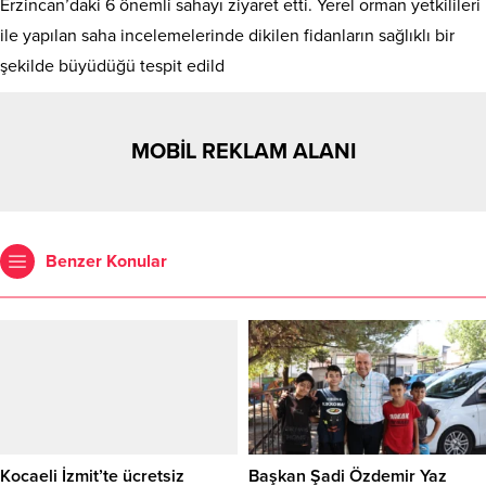
Erzincan’daki 6 önemli sahayı ziyaret etti. Yerel orman yetkilileri
ile yapılan saha incelemelerinde dikilen fidanların sağlıklı bir
şekilde büyüdüğü tespit edild
MOBİL REKLAM ALANI
Benzer Konular
Kocaeli İzmit’te ücretsiz
Başkan Şadi Özdemir Yaz