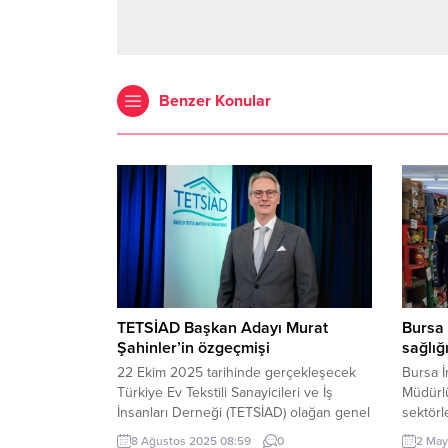
Benzer Konular
TETSİAD Başkan Adayı Murat
Bursa 
Şahinler’in özgeçmişi
sağlığ
22 Ekim 2025 tarihinde gerçekleşecek
Bursa İ
Türkiye Ev Tekstili Sanayicileri ve İş
Müdürlü
İnsanları Derneği (TETSİAD) olağan genel
sektörl
kurul seçimlerinde başkan adayı olan
sürdürü
8 Ağustos 2025 08:59
0
2 May