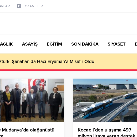
ARLAR
ECZANELER
AĞLIK
ASAYİŞ
EĞİTİM
SON DAKİKA
SİYASET
türk, Şanahan’da Hacı Eryaman’a Misafir Oldu
 Mudanya’da olağanüstü
Kocaeli’den ulaşıma 497
im
milyon liraya varan destek