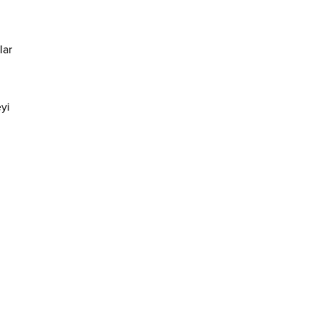
lar
yi