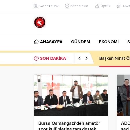
GAZETELER
Sitene Ekle
Üyelik
YAZ
ANASAYFA
GÜNDEM
EKONOMİ
S
SON DAKİKA
Başkan Nihat Öz
Bursa Osmangazi’den amatör
ADD
spor kulüplerine tam destek
seç