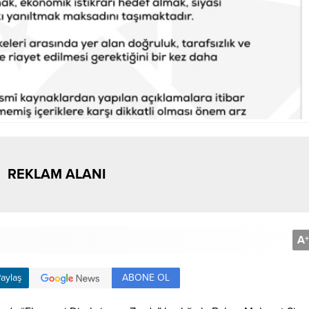
REKLAM ALANI
A
+
ABONE OL
aylaş