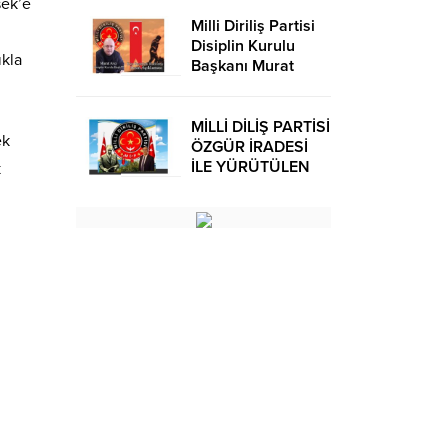
şek’e
Milli Diriliş Partisi
Disiplin Kurulu
ıkla
Başkanı Murat
Avcı’dan Kira
Bedelleri Hakkında
Basın Açıklaması
MİLLİ DİLİŞ PARTİSİ
ek
ÖZGÜR İRADESİ
İLE YÜRÜTÜLEN
k
BİR SİYASİ
OLUŞUMUDUR