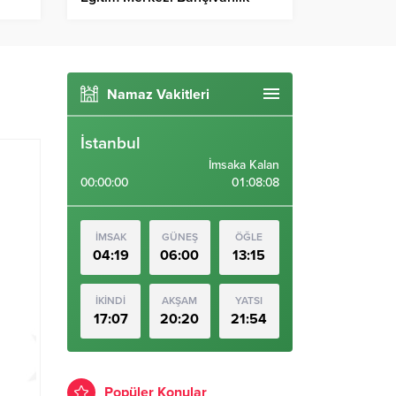
Eğitimİ
Namaz Vakitleri
İstanbul
İmsaka Kalan
00:00:00
01:08:06
İMSAK
GÜNEŞ
ÖĞLE
04:19
06:00
13:15
İKİNDİ
AKŞAM
YATSI
17:07
20:20
21:54
Popüler Konular