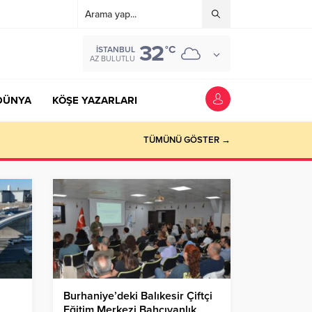
32
°C
İSTANBUL
AZ BULUTLU
DÜNYA
KÖŞE YAZARLARI
TÜMÜNÜ GÖSTER →
Burhaniye’deki Balıkesir Çiftçi
Eğitim Merkezi Bahçıvanlık