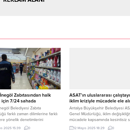
İnegöl Zabıtasından halk
ASAT’ın uluslararası çalıştay
ı için 7/24 sahada
iklim kriziyle mücadele ele al
negöl Belediyesi Zabıta
Antalya Büyükşehir Belediyesi A
ğü farklı zaman dilimlerine farklı
Genel Müdürlüğü, iklim değişikliği
ere yönelik denetimlerini
mücadele kapsamında kesintisiz 
yor. Son olarak marketleri mercek
dağıtım sistemlerinin verimliliği ve
ıs 2025 15:39
0
12 Mayıs 2025 18:29
0