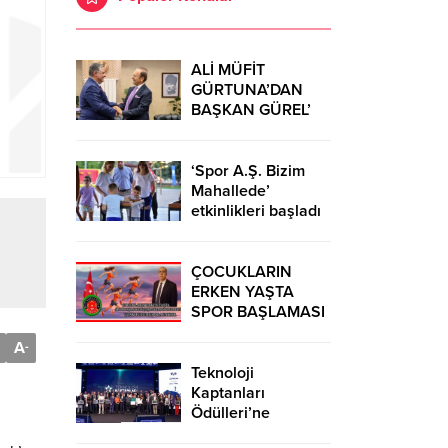
ALİ MÜFİT
GÜRTUNA’DAN
BAŞKAN GÜREL’
KUTLAMA
ZİYARETİ
‘Spor A.Ş. Bizim
Mahallede’
etkinlikleri başladı
ÇOCUKLARIN
ERKEN YAŞTA
SPOR BAŞLAMASI
ÇEŞİTLİ
A
-
TEHLİKELERDEN
UZAK TUTUMUŞ
Teknoloji
OLACAKTIR
Kaptanları
Ödülleri’ne
başvurular sürüyor