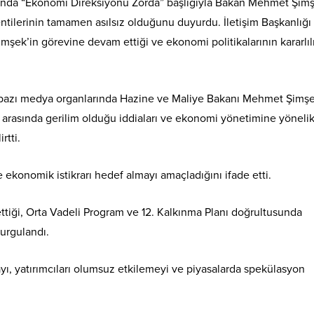
arında “Ekonomi Direksiyonu Zorda” başlığıyla Bakan Mehmet Şim
lentilerinin tamamen asılsız olduğunu duyurdu. İletişim Başkanlığı
k’in görevine devam ettiği ve ekonomi politikalarının kararlıl
 bazı medya organlarında Hazine ve Maliye Bakanı Mehmet Şimş
i arasında gerilim olduğu iddiaları ve ekonomi yönetimine yöneli
rtti.
 ekonomik istikrarı hedef almayı amaçladığını ifade etti.
iği, Orta Vadeli Program ve 12. Kalkınma Planı doğrultusunda
vurgulandı.
ı, yatırımcıları olumsuz etkilemeyi ve piyasalarda spekülasyon