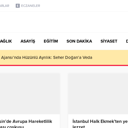
ARLAR
ECZANELER
AĞLIK
ASAYİŞ
EĞİTİM
SON DAKİKA
SİYASET
türk, Şanahan’da Hacı Eryaman’a Misafir Oldu
in’de Avrupa Hareketlilik
İstanbul Halk Ekmek’ten ye
ası coşkusu
lezzet