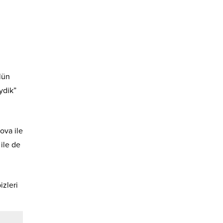
lün
ydik”
ova ile
ile de
zleri