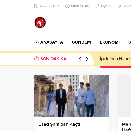
GAZETELER
Sitene Ekle
Üyelik
YAZ
ANASAYFA
GÜNDEM
EKONOMİ
S
SON DAKİKA
Başkan Nihat Öz
Esad Şam’dan Kaçtı
Mers
Haft