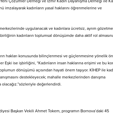
ı Yeni Çözümler Derneği ve İzmir Kadın Dayanışma Derneği ile Ka
nü imzalayarak kadınların yasal haklarını öğrenmelerine ve
merkezlerinde uygulanacak ve kadınlara ücretsiz, ayrım gözetme
birliğinin kadınların toplumsal dönüşümde daha aktif rol almasına
arın hakları konusunda bilinçlenmesi ve güçlenmesine yönelik ö
Eşki ise işbirliğini, “Kadınların insan haklarına erişimi ve bu k
 toplumun dönüşümü açısından hayati önem taşıyor. KİHEP ile kad
yanışmasını destekleyecek; mahalle merkezlerinden danışma
 olacağız.”sözleriyle değerlendirdi.
diyesi Başkan Vekili Ahmet Tokem, programın Bornova’daki 45