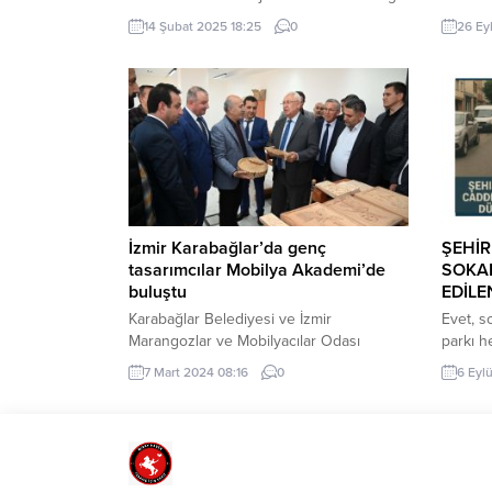
Özgür Alp Gündüz, insanlık tarihine ve
sessiz 
14 Şubat 2025 18:25
0
26 Ey
bilinç evrimimize dair önemli
DOĞAN
açıklamalarda bulundu. Kadim bilgiler,
(İGFA) –
mitolojiler ve ezoterik öğretiler ışığında
birlikte
insanlığın geçmişine dair pek çok soruyu
5 liray
sorgulayan Gündüz, “Kaçıncı Âdem’in
liradan
çocuklarıyız?” sorusunun derin bir anlam
çalışma
taşıdığına dikkat çekti. Özgür Alp
Gündüz’ün araştırmalarına göre, insanlık
yalnızca biyolojik...
İzmir Karabağlar’da genç
ŞEHİR
tasarımcılar Mobilya Akademi’de
SOKA
buluştu
EDİLE
Karabağlar Belediyesi ve İzmir
Evet, s
Marangozlar ve Mobilyacılar Odası
parkı h
işbirliğiyle yaşama geçirilen Mobilya
hem de 
7 Mart 2024 08:16
0
6 Eyl
Akademi, genç tasarımcılara ev sahipliği
açıyor:
yaptı. İZMİR (İGFA) – Mobilya
(ambulan
Akademi’deki “Genç Tasarımcılar Mobilya
engelli
Sektörüyle Buluşuyor” etkinliği ve
kapatar
“Sürdürülebilr Yeni Nesil Mobilya Sergisi”
akışını