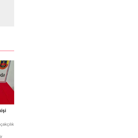
işi
çakçılık
ir