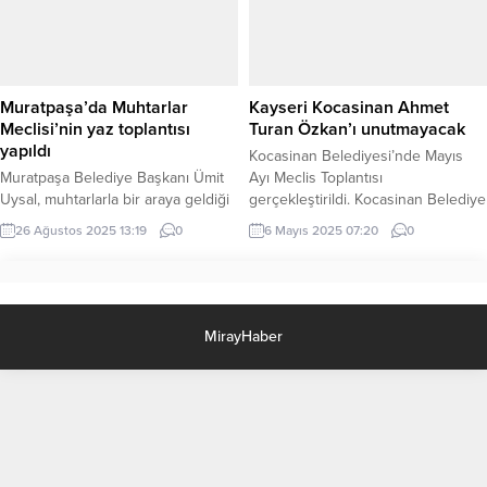
programları ve Türkiye’deki
içerisinin altyapısının yenilenmesi
Suriyelilerin ülkelerine dönüşü
için çalışma başlatan ekipler, sebze
konuları ele alındı. ANKARA (İGFA)
hali, Muhsin Tercan Caddesi ve
– İçişleri Bakanı Ali Yerlikaya, Suriye
Organize Sanayi Bölgesi
İçişleri Bakanı Enes Hattab ve
içerisindeki iş yerlerinin bulunduğu
Muratpaşa’da Muhtarlar
Kayseri Kocasinan Ahmet
heyetini...
685 metrelik güzergahta kutu
Meclisi’nin yaz toplantısı
Turan Özkan’ı unutmayacak
menfez çalışmasını...
yapıldı
Kocasinan Belediyesi’nde Mayıs
Muratpaşa Belediye Başkanı Ümit
Ayı Meclis Toplantısı
Uysal, muhtarlarla bir araya geldiği
gerçekleştirildi. Kocasinan Belediye
toplantıda siyasi ayrımlara karşı
Başkanı Ahmet Çolakbayrakdar’ın
26 Ağustos 2025 13:19
0
6 Mayıs 2025 07:20
0
hizmette eşitlik vurgusu yaptı.
başkanlığında yapılan toplantıda 15
ANTALYA (İGFA) – Antalya
gündem maddesi görüşüldü.
Muratpaşa Belediye Başkanı Ümit
Meclis toplantısında, geçirdiği kalp
Uysal, ilçe muhtarlarıyla bir araya
krizi sonrası tedavi altına alındığı
geldiği toplantıda, “Siyaset,
hastanede hayatını kaybeden
MirayHaber
çocukların geleceğinden ve vatan
CHP’li Meclis Üyesi Ahmet Turan
millet selametinden önde tutulduğu
Özkan anıldı. KAYSERİ (İGFA) –
için acımasız ayrımlar yaşanıyor. Biz
CHP’li Meclis Üyesi Ahmet Turan
Muratpaşa’da bu ayrımlara
Özkan’ın oturduğu yere fotoğrafı...
bakmaksızın...