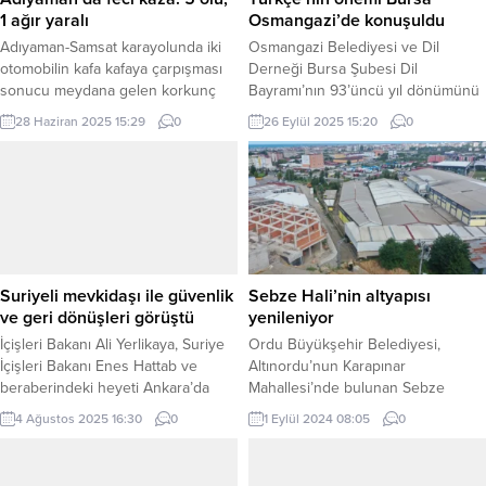
1 ağır yaralı
Osmangazi’de konuşuldu
Adıyaman-Samsat karayolunda iki
Osmangazi Belediyesi ve Dil
otomobilin kafa kafaya çarpışması
Derneği Bursa Şubesi Dil
sonucu meydana gelen korkunç
Bayramı’nın 93’üncü yıl dönümünü
trafik kazasında 5 kişi hayatını
kutlamak için ortak etkinlik
28 Haziran 2025 15:29
0
26 Eylül 2025 15:20
0
kaybetti, 1 kişi ağır yaralandı. Olay
düzenledi. BURSA (İGFA) –
yerinde adeta savaş alanına dönen
Bursa’da Osmangazi Belediyesi ve
yol, bölge halkını yasa boğdu.
Dil Derneği Bursa Şubesi Büyük
ADIYAMAN (İGFA) – Adıyaman-
Önder Mustafa Kemal Atatürk’ün
Samsat karayolunda, sabahı
büyük önem verdiği dile sahip
yaşanan trajik kaza, yürekleri
çıkmak ve gelecek kuşaklara doğru
dağladı. Henüz kimlikleri ve sürücü
aktarılmasını sağlamak adına Dil
bilgileri belirlenemeyen iki...
Bayramı’nın 93’üncü yıl...
Suriyeli mevkidaşı ile güvenlik
Sebze Hali’nin altyapısı
ve geri dönüşleri görüştü
yenileniyor
İçişleri Bakanı Ali Yerlikaya, Suriye
Ordu Büyükşehir Belediyesi,
İçişleri Bakanı Enes Hattab ve
Altınordu’nun Karapınar
beraberindeki heyeti Ankara’da
Mahallesi’nde bulunan Sebze
ağırladı. Görüşmede, güvenlik
Hali’nin bulunduğu alanın
4 Ağustos 2025 16:30
0
1 Eylül 2024 08:05
0
alanında iş birliği, Suriye güvenlik
altyapısını yeniliyor. ORDU (İGFA) –
birimlerine destek, tecrübe
Aşırı yağışlar sonrası su
paylaşımı, yoğunlaştırılmış eğitim
baskınların maruz kalan Sebze Hali