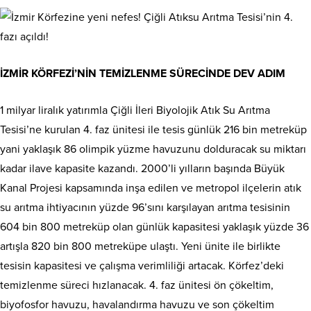
İZMİR KÖRFEZİ’NİN TEMİZLENME SÜRECİNDE DEV ADIM
1 milyar liralık yatırımla Çiğli İleri Biyolojik Atık Su Arıtma
Tesisi’ne kurulan 4. faz ünitesi ile tesis günlük 216 bin metreküp
yani yaklaşık 86 olimpik yüzme havuzunu dolduracak su miktarı
kadar ilave kapasite kazandı. 2000’li yılların başında Büyük
Kanal Projesi kapsamında inşa edilen ve metropol ilçelerin atık
su arıtma ihtiyacının yüzde 96’sını karşılayan arıtma tesisinin
604 bin 800 metreküp olan günlük kapasitesi yaklaşık yüzde 36
artışla 820 bin 800 metreküpe ulaştı. Yeni ünite ile birlikte
tesisin kapasitesi ve çalışma verimliliği artacak. Körfez’deki
temizlenme süreci hızlanacak. 4. faz ünitesi ön çökeltim,
biyofosfor havuzu, havalandırma havuzu ve son çökeltim