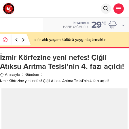
29
°C
İSTANBUL
HAFIF YAĞMURLU
sıfır atık yaşam kültürü yaygınlaştırmaktır
İzmir Körfezine yeni nefes! Çiğli
Atıksu Arıtma Tesisi’nin 4. fazı açıldı!
Anasayfa
Gündem
İzmir Körfezine yeni nefes! Çiğli Atıksu Arıtma Tesisi’nin 4. fazı açıldı!