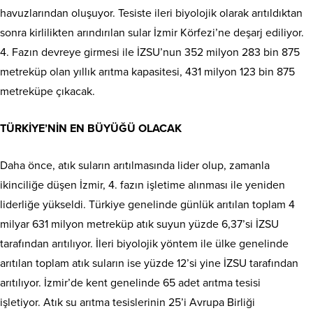
havuzlarından oluşuyor. Tesiste ileri biyolojik olarak arıtıldıktan
sonra kirlilikten arındırılan sular İzmir Körfezi’ne deşarj ediliyor.
4. Fazın devreye girmesi ile İZSU’nun 352 milyon 283 bin 875
metreküp olan yıllık arıtma kapasitesi, 431 milyon 123 bin 875
metreküpe çıkacak.
TÜRKİYE’NİN EN BÜYÜĞÜ OLACAK
Daha önce, atık suların arıtılmasında lider olup, zamanla
ikinciliğe düşen İzmir, 4. fazın işletime alınması ile yeniden
liderliğe yükseldi. Türkiye genelinde günlük arıtılan toplam 4
milyar 631 milyon metreküp atık suyun yüzde 6,37’si İZSU
tarafından arıtılıyor. İleri biyolojik yöntem ile ülke genelinde
arıtılan toplam atık suların ise yüzde 12’si yine İZSU tarafından
arıtılıyor. İzmir’de kent genelinde 65 adet arıtma tesisi
işletiyor. Atık su arıtma tesislerinin 25’i Avrupa Birliği