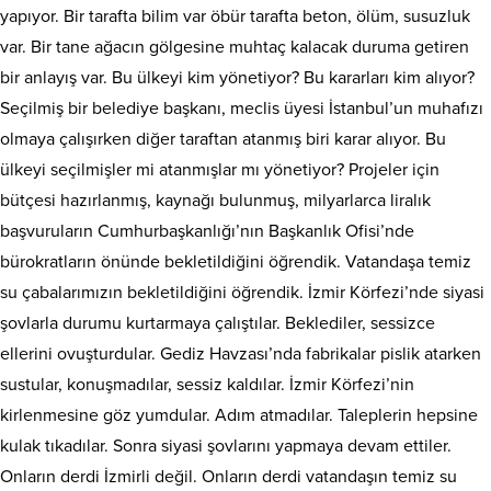
yapıyor. Bir tarafta bilim var öbür tarafta beton, ölüm, susuzluk
var. Bir tane ağacın gölgesine muhtaç kalacak duruma getiren
bir anlayış var. Bu ülkeyi kim yönetiyor? Bu kararları kim alıyor?
Seçilmiş bir belediye başkanı, meclis üyesi İstanbul’un muhafızı
olmaya çalışırken diğer taraftan atanmış biri karar alıyor. Bu
ülkeyi seçilmişler mi atanmışlar mı yönetiyor? Projeler için
bütçesi hazırlanmış, kaynağı bulunmuş, milyarlarca liralık
başvuruların Cumhurbaşkanlığı’nın Başkanlık Ofisi’nde
bürokratların önünde bekletildiğini öğrendik. Vatandaşa temiz
su çabalarımızın bekletildiğini öğrendik. İzmir Körfezi’nde siyasi
şovlarla durumu kurtarmaya çalıştılar. Beklediler, sessizce
ellerini ovuşturdular. Gediz Havzası’nda fabrikalar pislik atarken
sustular, konuşmadılar, sessiz kaldılar. İzmir Körfezi’nin
kirlenmesine göz yumdular. Adım atmadılar. Taleplerin hepsine
kulak tıkadılar. Sonra siyasi şovlarını yapmaya devam ettiler.
Onların derdi İzmirli değil. Onların derdi vatandaşın temiz su