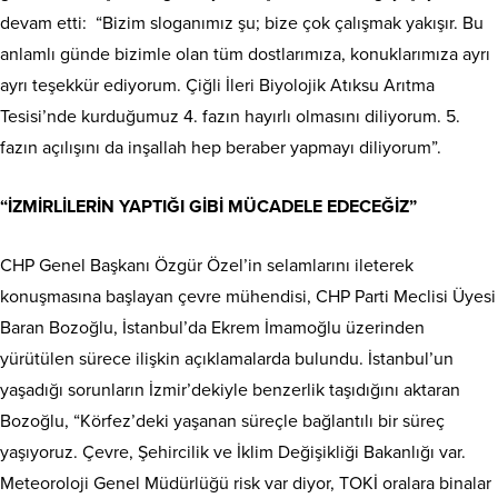
devam etti: “Bizim sloganımız şu; bize çok çalışmak yakışır. Bu
anlamlı günde bizimle olan tüm dostlarımıza, konuklarımıza ayrı
ayrı teşekkür ediyorum. Çiğli İleri Biyolojik Atıksu Arıtma
Tesisi’nde kurduğumuz 4. fazın hayırlı olmasını diliyorum. 5.
fazın açılışını da inşallah hep beraber yapmayı diliyorum”.
“İZMİRLİLERİN YAPTIĞI GİBİ MÜCADELE EDECEĞİZ”
CHP Genel Başkanı Özgür Özel’in selamlarını ileterek
konuşmasına başlayan çevre mühendisi, CHP Parti Meclisi Üyesi
Baran Bozoğlu, İstanbul’da Ekrem İmamoğlu üzerinden
yürütülen sürece ilişkin açıklamalarda bulundu. İstanbul’un
yaşadığı sorunların İzmir’dekiyle benzerlik taşıdığını aktaran
Bozoğlu, “Körfez’deki yaşanan süreçle bağlantılı bir süreç
yaşıyoruz. Çevre, Şehircilik ve İklim Değişikliği Bakanlığı var.
Meteoroloji Genel Müdürlüğü risk var diyor, TOKİ oralara binalar