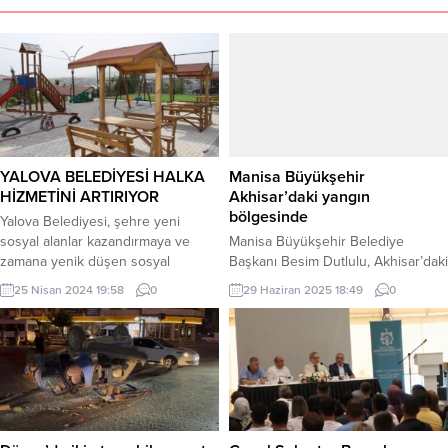
YALOVA BELEDİYESİ HALKA
Manisa Büyükşehir
HİZMETİNİ ARTIRIYOR
Akhisar’daki yangın
bölgesinde
Yalova Belediyesi, şehre yeni
sosyal alanlar kazandırmaya ve
Manisa Büyükşehir Belediye
zamana yenik düşen sosyal
Başkanı Besim Dutlulu, Akhisar’daki
donatıları da yenilemeye devam
orman yangını söndürme
25 Nisan 2024 19:58
0
29 Haziran 2025 18:49
0
ediyor. İsmetpaşa Mahallesi’nde
çalışmalarını yerinde inceleyerek,
Halı Saha Yenilendi İsmetpaşa
vatandaşlarla ve ekiplerle bir araya
Mahallesi’nde atıl durumda bulunan
geldi. MANİSA (İGFA) – Manisa’nın
halı saha, Yalova Belediyesi
Akhisar ilçesinde çıkan orman
tarafından yapılan tadilat
yangınına müdahale eden Manisa
çalışmasının ardından yenilenerek
Büyükşehir Belediyesi ekiplerini,
vatandaşların hizmetine sunuldu.
Belediye Başkanı Besim Dutlulu
Seçkin Sokak’ta yer alan mini
yerinde ziyaret etti. Karaköy,