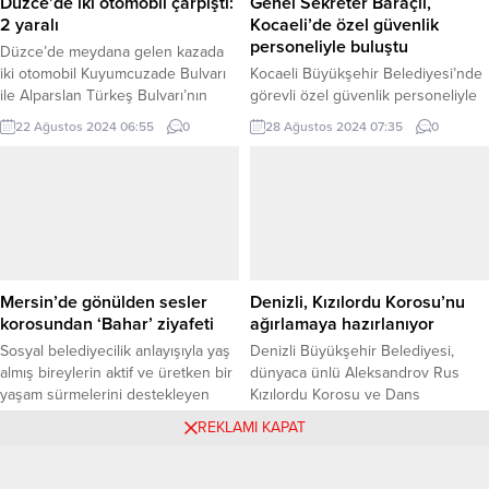
Düzce’de iki otomobil çarpıştı:
Genel Sekreter Baraçlı,
sahadaki çalışmada; zemine atılan
Yeniceköy, Hasköy, Çamönü,
2 yaralı
Kocaeli’de özel güvenlik
betonun...
Hancılar ve Doğankaya
personeliyle buluştu
Düzce’de meydana gelen kazada
mahallelerinde incelemelerde...
iki otomobil Kuyumcuzade Bulvarı
Kocaeli Büyükşehir Belediyesi’nde
ile Alparslan Türkeş Bulvarı’nın
görevli özel güvenlik personeliyle
kesiştiği ışıklı kavşakta çarpıştı.
bir araya gelen Genel Sekreter
22 Ağustos 2024 06:55
0
28 Ağustos 2024 07:35
0
Çarpışmanın etkisiyle otomobil
Baraçlı, “Yaşanabilir bir Kocaeli’nin
devrilirken, aracın sürücüsü ile
inşasında emeğiniz büyük” dedi
yanındaki yolcu yaralandı. Sefer
KOCAELİ (İGFA) – Kocaeli
DEMİR / DÜZCE (İGFA) – Alınan
Büyükşehir Belediyesi Genel
bilgiye göre, Faik.K. idaresindeki 34
Sekreteri Hayri Baraçlı, Büyükşehir
EPJ 77 plakalı otomobil ile
bünyesinde görev yapan özel
Ö.F.Kırboğa. yönetimindeki 34 JUZ
güvenlik personeliyle bir araya
81 plakalı otomobil,...
geldi. Seka Bahçe’de düzenlenen
Mersin’de gönülden sesler
Denizli, Kızılordu Korosu’nu
buluşmaya Zabıta Dairesi Başkanı
korosundan ‘Bahar’ ziyafeti
ağırlamaya hazırlanıyor
Arif Usta, İnsan...
Sosyal belediyecilik anlayışıyla yaş
Denizli Büyükşehir Belediyesi,
almış bireylerin aktif ve üretken bir
dünyaca ünlü Aleksandrov Rus
yaşam sürmelerini destekleyen
Kızılordu Korosu ve Dans
Mersin Büyükşehir Belediyesi,
Topluluğunu ağırlamaya
4 Mayıs 2025 17:49
0
28 Mayıs 2025 17:19
0
REKLAMI KAPAT
Emekli Evleri aracılığıyla hem sosyal
hazırlanıyor. Bu kapsamda,
hem de kültürel faaliyetlere
organizasyona dair detayların
öncülük etmeye devam ediyor
kamuoyuyla paylaşıldığı bir basın