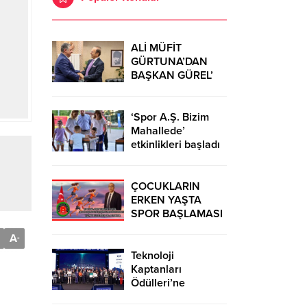
ALİ MÜFİT
GÜRTUNA’DAN
BAŞKAN GÜREL’
KUTLAMA
ZİYARETİ
‘Spor A.Ş. Bizim
Mahallede’
etkinlikleri başladı
ÇOCUKLARIN
ERKEN YAŞTA
SPOR BAŞLAMASI
ÇEŞİTLİ
A
-
TEHLİKELERDEN
UZAK TUTUMUŞ
Teknoloji
OLACAKTIR
Kaptanları
Ödülleri’ne
başvurular sürüyor