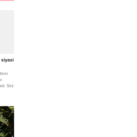
siyasi
tinin
nı
dı. Söz
akkında
FA) –
tinin
i Resmi
1 Şubat