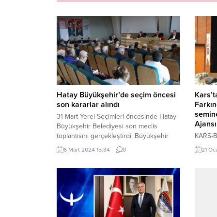
Hatay Büyükşehir’de seçim öncesi
Kars’t
son kararlar alındı
Farkın
semine
31 Mart Yerel Seçimleri öncesinde Hatay
Ajansı
Büyükşehir Belediyesi son meclis
toplantısını gerçekleştirdi. Büyükşehir
KARS-B
Başkan Vekili Adnan Özkaya, son
Arslan 
6 Mart 2024 15:34
0
21 Oc
mecliste üyeler anı plaketi takdim etti.
düzenl
HATAY (İGFA) – Hatay Büyükşehir
bulunul
Belediye Meclisi (HBB), Mart Ayı Olağan
okunma
Toplantısı HBB Antakya Yerleşkesi EXPO
Genel 
Alanı A Blok’ta bulunan Meclis Toplantı
Denetle
Salonu’nda gerçekleştirildi. 6 Şubat...
Başmüfe
Ahmet S