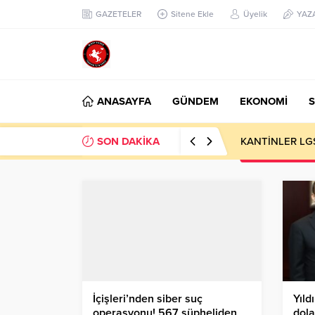
GAZETELER
Sitene Ekle
Üyelik
YAZ
ANASAYFA
GÜNDEM
EKONOMİ
S
SON DAKİKA
KANTİNLER LG
İçişleri’nden siber suç
Yıld
operasyonu! 567 şüpheliden
dola