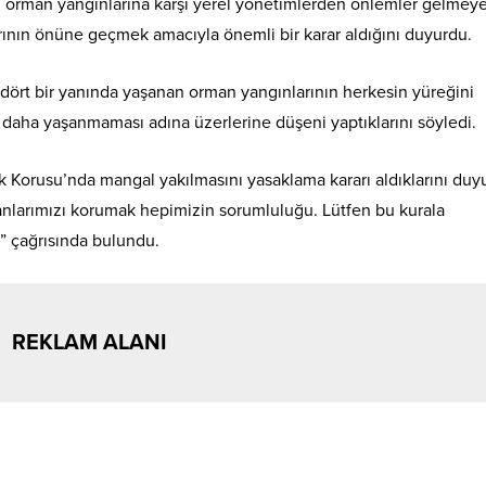
n orman yangınlarına karşı yerel yönetimlerden önlemler gelmey
rının önüne geçmek amacıyla önemli bir karar aldığını duyurdu.
n dört bir yanında yaşanan orman yangınlarının herkesin yüreğini
ir daha yaşanmaması adına üzerlerine düşeni yaptıklarını söyledi.
tlik Korusu’nda mangal yakılmasını yasaklama kararı aldıklarını duy
 canlarımızı korumak hepimizin sorumluluğu. Lütfen bu kurala
m” çağrısında bulundu.
REKLAM ALANI