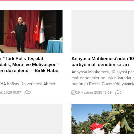
a “Türk Polis Teşkilatı
Anayasa Mahkemesi’nden 10 
dalık, Moral ve Motivasyon”
partiye mali denetim kararı
ri düzenlendi – Birlik Haber
Anayasa Mahkemesi, 10 siyasi par
mali denetimlerine ilişkin kararları
HA Kafkas Üniversitesi Ahmet
bugünkü Resmi Gazete’de yayımla
Kongre ve Sergi Sarayı’nda
konusu kararlarda bazı partiler h
ak 2025 19:57
0
25 Haziran 2025 13:09
0
enen seminer saygı duruşunda
suç duyurusu yapıldı. ANKARA (İG
ması ve İstiklal Marşının
Anayasa Mahkemesi, 10 siyasi par
sıyla başladı. Seminerde Emniyet
mali hesaplarına yönelik denetim
Müdürlüğü Özel Güvenlik
kararlarını 25 Haziran 2025 tarihl
me Başkanlığı’nda görevli Polis
Gazete’de kamuoyuna duyurdu. 1
ttişi 1. Sınıf Emniyet Müdürü
ve 27 Mart 2025 tarihlerinde...
ula, “Zor günlerden geçiyoruz,