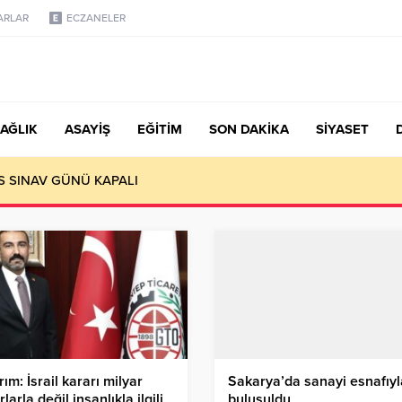
ARLAR
ECZANELER
AĞLIK
ASAYİŞ
EĞİTİM
SON DAKİKA
SİYASET
S SINAV GÜNÜ KAPALI
ırım: İsrail kararı milyar
Sakarya’da sanayi esnafıyl
rlarla değil insanlıkla ilgili
buluşuldu