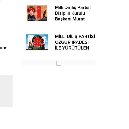
e
Milli Diriliş Partisi
Disiplin Kurulu
Başkanı Murat
Avcı’dan Kira
Bedelleri Hakkında
Basın Açıklaması
MİLLİ DİLİŞ PARTİSİ
ÖZGÜR İRADESİ
uran
İLE YÜRÜTÜLEN
BİR SİYASİ
OLUŞUMUDUR