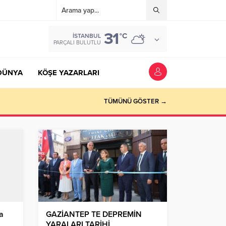
31
°C
İSTANBUL
PARÇALI BULUTLU
DÜNYA
KÖŞE YAZARLARI
TÜMÜNÜ GÖSTER →
a
GAZİANTEP TE DEPREMİN
YARALARI TARİHİ