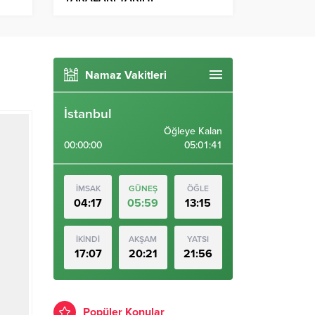
YAPILARDAN SİLİNİYOR
Namaz Vakitleri
İstanbul
Öğleye Kalan
00:00:00
05:01:40
İMSAK
GÜNEŞ
ÖĞLE
04:17
05:59
13:15
İKİNDİ
AKŞAM
YATSI
17:07
20:21
21:56
Popüler Konular