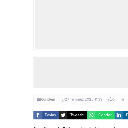
Gündem
27 Temmuz 2025 11:39
0
Paylaş
Tweetle
Gönder
P