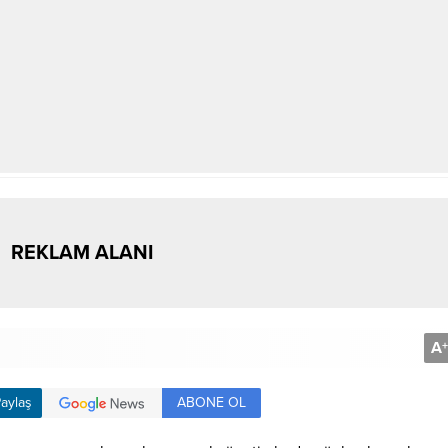
REKLAM ALANI
A
+
ABONE OL
aylaş