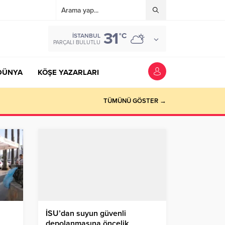
31
°C
İSTANBUL
PARÇALI BULUTLU
DÜNYA
KÖŞE YAZARLARI
TÜMÜNÜ GÖSTER →
İSU’dan suyun güvenli
depolanmasına öncelik