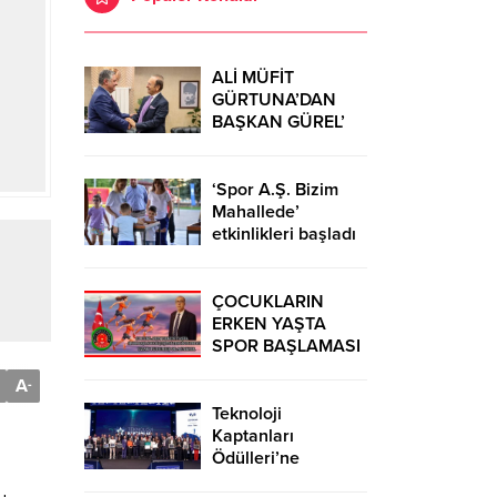
ALİ MÜFİT
GÜRTUNA’DAN
BAŞKAN GÜREL’
KUTLAMA
ZİYARETİ
‘Spor A.Ş. Bizim
Mahallede’
etkinlikleri başladı
ÇOCUKLARIN
ERKEN YAŞTA
SPOR BAŞLAMASI
ÇEŞİTLİ
A
-
TEHLİKELERDEN
UZAK TUTUMUŞ
Teknoloji
OLACAKTIR
Kaptanları
Ödülleri’ne
başvurular sürüyor