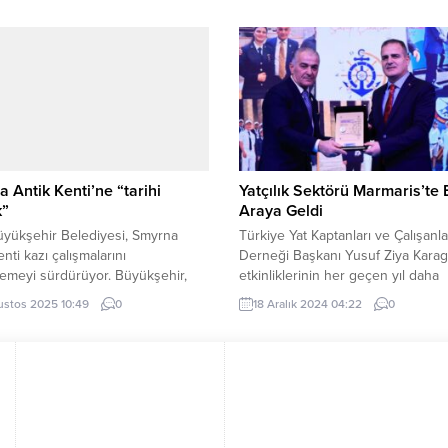
e Vatandaşlık İşleri Genel
Gökdere Kapalı Pazar Yeri esnafıy
ğü verilerine göre, bugüne kadar
buluştu. BURSA (İGFA) – Yıldırım 
ondan fazla kişi ehliyetini yeniledi
Başkanı Oktay Yılmaz, sil baştan
aklaşık 1,8 milyon kişi halen eski
yenilenerek bölge sakinlerinin hi
ücü belgesiyle araç kullanıyor.
sundukları Gökdere Kapalı Pazar
e işlemini 31 Ekim’e kadar
Alanı’nda faaliyet gösteren esnaf...
mayanların ehliyetleri geçersiz...
 Antik Kenti’ne “tarihi
Yatçılık Sektörü Marmaris’te 
k”
Araya Geldi
üyükşehir Belediyesi, Smyrna
Türkiye Yat Kaptanları ve Çalışanla
nti kazı çalışmalarını
Derneği Başkanı Yusuf Ziya Kara
emeyi sürdürüyor. Büyükşehir,
etkinliklerinin her geçen yıl daha
27 yılları arasında kent tarihi
büyüdüğünü yat kaptanları ve yat
ustos 2025 10:49
0
18 Aralık 2024 04:22
0
an büyük önem taşıyan kazıya
çalışanlarının yanında dünyanın çeş
34,5 milyon lira kaynak ayıracak.
ülkelerinden 107 firmanın etkinlikt
İGFA) – İzmir’in merkezinde yer
almasının sektöre katkı sağladığını
yrna Antik Kenti, 2007’den bu
etti. 18 Aralık 2024, 07:17 yayınlandı
pılan kazılarda gün yüzüne
n eserlerle kentin tarihine ışık
..