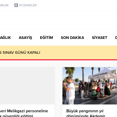
ARLAR
ECZANELER
AĞLIK
ASAYİŞ
EĞİTİM
SON DAKİKA
SİYASET
S SINAV GÜNÜ KAPALI
eri Melikgazi personeline
Büyük yangınının yıl
ik güvenliği eğitimi
dönümünde Akdemir