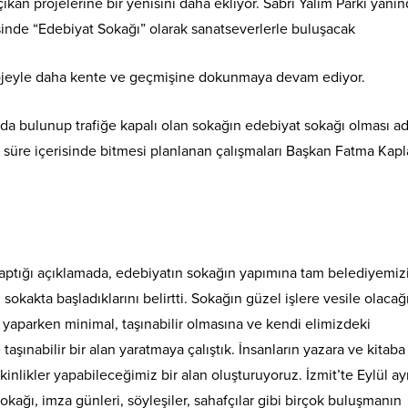
çıkan projelerine bir yenisini daha ekliyor. Sabri Yalım Parkı yanı
risinde “Edebiyat Sokağı” olarak sanatseverlerle buluşacak
 projeyle daha kente ve geçmişine dokunmaya devam ediyor.
ında bulunup trafiğe kapalı olan sokağın edebiyat sokağı olması a
a süre içerisinde bitmesi planlanan çalışmaları Başkan Fatma Kap
.
aptığı açıklamada, edebiyatın sokağın yapımına tam belediyemiz
okakta başladıklarını belirtti. Sokağın güzel işlere vesile olacağ
ı yaparken minimal, taşınabilir olmasına ve kendi elimizdeki
şınabilir bir alan yaratmaya çalıştık. İnsanların yazara ve kitaba
tkinlikler yapabileceğimiz bir alan oluşturuyoruz. İzmit’te Eylül a
okağı, imza günleri, söyleşiler, sahafçılar gibi birçok buluşmanın