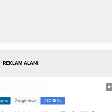
REKLAM ALANI
A
+
ABONE OL
aylaş