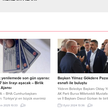
t yenilemede son gün uyarısı:
Başkan Yılmaz Gökdere Paza
7 bin lirayı aşacak – Birlik
esnafı ile buluştu
 Ajansı
Yıldırım Belediye Başkanı Oktay Y
 – BHA Cumhurbaşkanı
AK Parti Bursa Milletvekili Mustaf
: Türkiye’yi en büyük eserimiz
ve İl Başkanı Davut Gürkan ile birli
emanet edeceğiz İçeriği Görüntüle
baştan yenileyerek hizmete açtıkla
im 2025 10:33
0
2 Eylül 2024 13:36
0