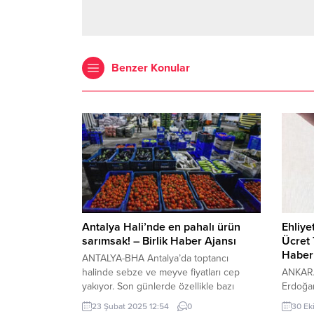
Benzer Konular
Antalya Hali’nde en pahalı ürün
Ehliye
sarımsak! – Birlik Haber Ajansı
Ücret 
Haber
ANTALYA-BHA Antalya’da toptancı
halinde sebze ve meyve fiyatları cep
ANKARA
yakıyor. Son günlerde özellikle bazı
Erdoğan
ürünlerde yaşanan fiyat artışları dikkat
olarak 
23 Şubat 2025 12:54
0
30 Ek