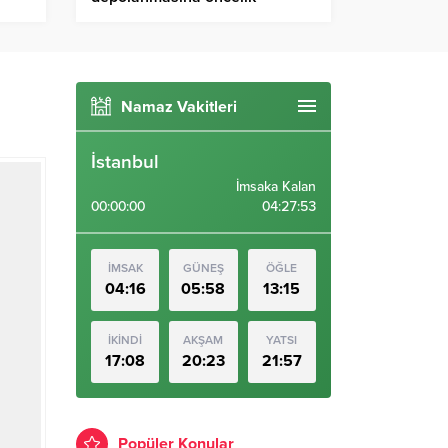
Namaz Vakitleri
İstanbul
İmsaka Kalan
00:00:00
04:27:52
İMSAK
GÜNEŞ
ÖĞLE
04:16
05:58
13:15
İKİNDİ
AKŞAM
YATSI
17:08
20:23
21:57
Popüler Konular