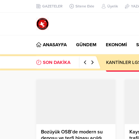
GAZETELER
Sitene Ekle
Üyelik
YAZ
ANASAYFA
GÜNDEM
EKONOMİ
S
SON DAKİKA
KANTİNLER LG
Bozüyük OSB’de modern su
Kays
deposu ve terfi binası açıldı
traf