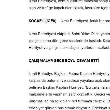
İzmit Belediyesi, kentin kültürel mirasına sahip 
alan ve trafiğe kapalı olan sokak, kısa süre içe
KOCAELİ (İGFA) –
İzmit Belediyesi, farklı bir
İzmit Belediyesi ekipleri, Sabri Yalım Parkı yan
çalışmalarına dün gece saatlerinde başladı. Kıs
Hürriyet ve çalışma arkadaşları yerinde inceledi
ÇALIŞMALAR GECE BOYU DEVAM ETTİ
İzmit Belediye Başkanı Fatma Kaplan Hürriyet y
karşısında bulunan ve sadece yayalara açık olan s
belirten Başkan Kaplan Hürriyet, “Bu çalışmalar
malzemelerle yapmamıza dikkat ettik. Geçici ve ta
ulaşması adına açık alanı bol tutmaya çalıştık. E
edebiyat günleri başlatmak istiyoruz. Edebiyat s