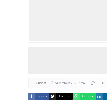
Gündem
24 Temmuz 2025 12:49
0
Paylaş
Tweetle
Gönder
P