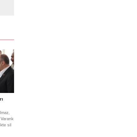
rı
ılmaz,
a Varank
kte sil
rı