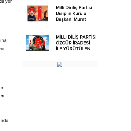
nda yer
Milli Diriliş Partisi
Disiplin Kurulu
Başkanı Murat
Avcı’dan Kira
Bedelleri Hakkında
Basın Açıklaması
MİLLİ DİLİŞ PARTİSİ
dına
ÖZGÜR İRADESİ
lan
İLE YÜRÜTÜLEN
BİR SİYASİ
OLUŞUMUDUR
in
ını
yında