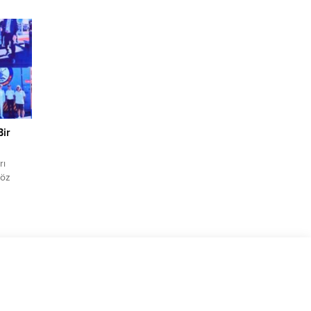
la
Belediye
zmetine
Bir
rı
göz
itli
e yer
 ifade
 ...