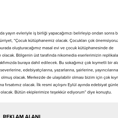
da yayın evleriyle iş birliği yapacağımızı belirleyip ondan sonra 
ürriyet, “Çocuk kütüphanemiz olacak. Çocukları çok önemsiyoru
burada oluşturacağımız masal evi ve çocuk kütüphanesinde de
 olacak. Bölgenin üst tarafında nikomedia eserlerimizin replikala
akfımızda buraya dahil edilecek. Bu sokağımız çok kıymetli bir al
verlerine, edebiyatçılarına, yazarlarına, şairlerine, yayıncıların
olmuş olacak. Merkezde de ulaşılabilir olması bizim için çok kıym
ırsatımız olacak. İlk resmi açılışını Eylül ayında edebiyat günle
ış olacak. Bütün ekiplerimize teşekkür ediyorum” diye konuştu.
REKLAM ALANI