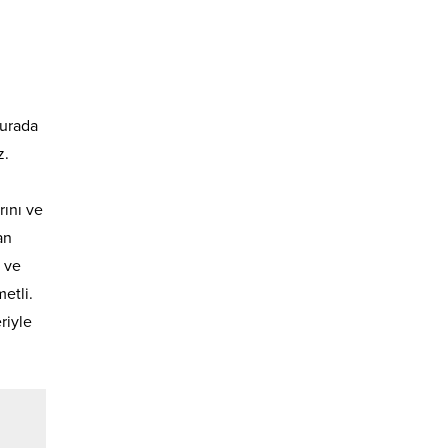
burada
z.
rını ve
an
a ve
etli.
riyle