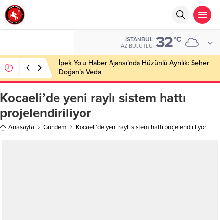
32
°C
İSTANBUL
AZ BULUTLU
İpek Yolu Haber Ajansı’nda Hüzünlü Ayrılık: Seher
Doğan’a Veda
Kocaeli’de yeni raylı sistem hattı
projelendiriliyor
Anasayfa
Gündem
Kocaeli’de yeni raylı sistem hattı projelendiriliyor