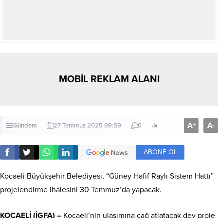
MOBİL REKLAM ALANI
A
A
+
-
Gündem
27 Temmuz 2025 09:59
0
ABONE OL
Kocaeli Büyükşehir Belediyesi, “Güney Hafif Raylı Sistem Hattı”
projelendirme ihalesini 30 Temmuz’da yapacak.
KOCAELİ (İGFA) –
Kocaeli’nin ulaşımına çağ atlatacak dev proje