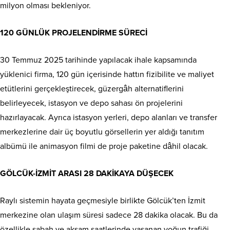
milyon olması bekleniyor.
120 GÜNLÜK PROJELENDİRME SÜRECİ
30 Temmuz 2025 tarihinde yapılacak ihale kapsamında
yüklenici firma, 120 gün içerisinde hattın fizibilite ve maliyet
etütlerini gerçekleştirecek, güzergâh alternatiflerini
belirleyecek, istasyon ve depo sahası ön projelerini
hazırlayacak. Ayrıca istasyon yerleri, depo alanları ve transfer
merkezlerine dair üç boyutlu görsellerin yer aldığı tanıtım
albümü ile animasyon filmi de proje paketine dâhil olacak.
GÖLCÜK-İZMİT ARASI 28 DAKİKAYA DÜŞECEK
Raylı sistemin hayata geçmesiyle birlikte Gölcük’ten İzmit
merkezine olan ulaşım süresi sadece 28 dakika olacak. Bu da
özellikle sabah ve akşam saatlerinde yaşanan yoğun trafiği