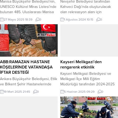
Manisa Büyükşehir Belediyesi’nin,
Nevşehir Belediyesi tarafından
UNESCO Kültürel Miras Listesi’nde
Kahveci Dağı’nda oluşturulacak
bulunan 485. Uluslararası Manisa
olan rekreasyon alanı için
Mesir Macunu Festivali kapsamında
çalışmalar yoğun bir şekilde
27 Mayıs 2025 18:39
0
1 Ağustos 2024 10:15
0
düzenlediği 1. Ulusal Manisa Mesir
sürüyor. NEVŞEHİR (İGFA) –
Fotoğrafçılar Maratonu’nda ödül
Nevşehir Belediye Başkanı Rasim
töreni ve sergi açılışı
Arı, sabah erken saatlerde Park ve
gerçekleştirildi. Manisa Büyükşehir
Bahçeler Müdürlüğü ekiplerince
Belediye Başkanı Mimar Ferdi
Kahveci Dağı’nda sürdürülen
Zeyrek, dereceye girenlere
rekreasyon alanı çalışmalarını
ödüllerini takdim etti. MANİSA
inceledi. Beraberinde Belediye
(İGFA) – Manisa Büyükşehir
Başkan Yardımcıları Hasan İler ve
ABB:RAMAZAN HASTANE
Kayseri Melikgazi’den
Belediyesi, ülkemizin en köklü
Veli Kırşehirli ile birlikte gittiği
KÖŞELERİNDE VATANDAŞA
rengarenk etkinlik
kültürel...
çalışma...
İFTAR DESTEĞİ
Kayseri Melikgazi Belediyesi ve
Ankara Büyükşehir Belediyesi, Etlik
Melikgazi İlçe Milli Eğitim
ve Bilkent Şehir Hastanelerinde
Müdürlüğü tarafından 2024-2025
sahur vakti vatandaşlara sıcak
Eğitim-Öğretim Yılı boyunca
19 Mart 2025 21:45
0
5 Haziran 2025 09:29
0
çorba, kumanya ve kahvaltı
binlerce öğrencinin yeteneklerinin
tabağından oluşan sahur menüsü
sergilendiği “Sen Yaparsın
ikram ediyor. Ankara Büyükşehir
Melikgazi” etkinliğinin ödül töreni
Belediyesi, Ramazan ayında sosyal
Sabancı Kültür Merkezi’nde
belediyecilik anlayışıyla
gerçekleşti. KAYSERİ (İGFA) – 8 ay