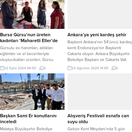
Dairesi Başkanlığı, vatandaşların
Kurulu Başkanı eşi Selçuk
ihtiyaç duyduğu her anda
Bayraktar, “Sizi burada görmek
yanlarında olmaya devam ediyor.
nabız artışına sebep olan türden
Günün her saatinde kent
harika bir duygu!” diyerek hoş
genelinde görev başında olan
geldin mesajı paylaştı. ANKARA
zabıta ekipleri, bu kez hastanede
(İGFA) – Cumhurbaşkanı Sümeyye
Bursa Gürsu’nun üreten
Ankara’ya yeni kardeş şehir
yatan bir vatandaşın talebine...
Erdoğan Bayraktar, Türkiye’nin yerli
kadınları ‘Maharetli Eller’de
Başkent Ankara’nın 54’üncü kardeş
sosyal medya...
Gürsulu ev hanımları, aldıkları
kenti Endonezya’nın Başkenti
eğitimler ve el becerileriyle
Cakarta oluyor. Ankara Büyükşehir
oluşturdukları ürünleri, Gürsu
Belediye Başkanı ve Cakarta Vali
Belediyesi Maharetli Eller
Yardımcısı Rano Karno arasında
22 Eylül 2024 06:55
0
23 Ağustos 2025 14:09
0
Çarşısı’nda satışa sunuyor. BURSA
dostluk ve iş birliği anlaşması için
(İGFA) – Gürsu Belediyesi,
ön protokol imzalandı. ANKARA
kadınların ekonomik üretime
(İGFA) – Başkent Ankara ve
katılmaları yönünde gerçekleştirdiği
Endonezya’nın Başkenti
eğitim programları ve kursların
Cakarta’nın kardeş kent olması için
yanında, ev hanımlarına özel
ön protokol imzalandı. Ankara
oluşturduğu Maharetli Eller Çarşısı
Büyükşehir Belediye Başkanı
ile de kadınlara ürettiklerini satışa
Mansur...
Başkan Sami Er konutlarını
Alışveriş Festivali esnafa can
sunma imkanı sağlıyor. Gürsu
inceledi
suyu oldu
Belediye...
Malatya Büyükşehir Belediye
Gebze Kent Meydanı’nda 5 gün