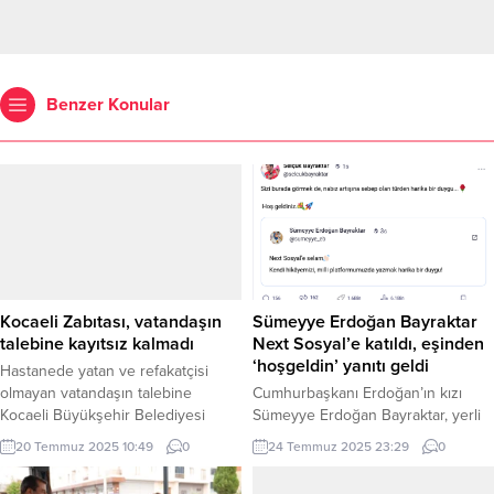
Benzer Konular
Kocaeli Zabıtası, vatandaşın
Sümeyye Erdoğan Bayraktar
talebine kayıtsız kalmadı
Next Sosyal’e katıldı, eşinden
‘hoşgeldin’ yanıtı geldi
Hastanede yatan ve refakatçisi
olmayan vatandaşın talebine
Cumhurbaşkanı Erdoğan’ın kızı
Kocaeli Büyükşehir Belediyesi
Sümeyye Erdoğan Bayraktar, yerli
Zabıta ekipleri hızlıca yanıt verdi.
sosyal medya platformu Next
20 Temmuz 2025 10:49
0
24 Temmuz 2025 23:29
0
KOCAELİ (İGFA) – Kocaeli
Sosyal’e katıldığını duyurdu.
Büyükşehir Belediyesi Zabıta
BaykarTech ve T3Vakfı Yönetim