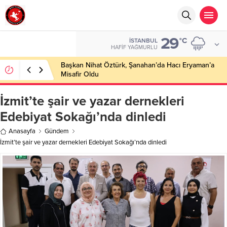
29
°C
İSTANBUL
HAFIF YAĞMURLU
Başkan Nihat Öztürk, Şanahan’da Hacı Eryaman’a
Misafir Oldu
İzmit’te şair ve yazar dernekleri
Edebiyat Sokağı’nda dinledi
Anasayfa
Gündem
İzmit’te şair ve yazar dernekleri Edebiyat Sokağı’nda dinledi