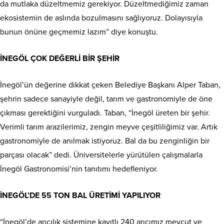
da mutlaka düzeltmemiz gerekiyor. Düzeltmediğimiz zaman
ekosistemin de aslında bozulmasını sağlıyoruz. Dolayısıyla
bunun önüne geçmemiz lazım” diye konuştu.
İNEGÖL ÇOK DEĞERLİ BİR ŞEHİR
İnegöl’ün değerine dikkat çeken Belediye Başkanı Alper Taban,
şehrin sadece sanayiyle değil, tarım ve gastronomiyle de öne
çıkması gerektiğini vurguladı. Taban, “İnegöl üreten bir şehir.
Verimli tarım arazilerimiz, zengin meyve çeşitliliğimiz var. Artık
gastronomiyle de anılmak istiyoruz. Bal da bu zenginliğin bir
parçası olacak” dedi. Üniversitelerle yürütülen çalışmalarla
İnegöl Gastronomisi’nin tanıtımı hedefleniyor.
İNEGÖL’DE 55 TON BAL ÜRETİMİ YAPILIYOR
“İnegöl’de arıcılık sistemine kayıtlı 240 arıcımız mevcut ve