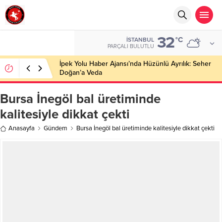
32
°C
İSTANBUL
PARÇALI BULUTLU
İpek Yolu Haber Ajansı’nda Hüzünlü Ayrılık: Seher
Doğan’a Veda
Bursa İnegöl bal üretiminde
kalitesiyle dikkat çekti
Anasayfa
Gündem
Bursa İnegöl bal üretiminde kalitesiyle dikkat çekti