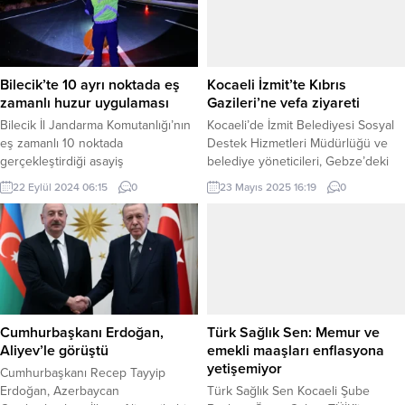
Bilecik’te 10 ayrı noktada eş
Kocaeli İzmit’te Kıbrıs
zamanlı huzur uygulaması
Gazileri’ne vefa ziyareti
Bilecik İl Jandarma Komutanlığı’nın
Kocaeli’de İzmit Belediyesi Sosyal
eş zamanlı 10 noktada
Destek Hizmetleri Müdürlüğü ve
gerçekleştirdiği asayiş
belediye yöneticileri, Gebze’deki
uygulamasında 2 bin 550 şahıs,
Kıbrıs Gazilerini ziyaret ederek
22 Eylül 2024 06:15
0
23 Mayıs 2025 16:19
0
350 araç sorgulanırken,
saygı ve minnet duygularını dile
uygulamalarda 6 şüpheli gözaltına
getirdi KOCAELİ (İGFA) – İzmit
alındı. Pazaryeri Gündem / BİLECİK
Belediyesi, gaziler ve ailelerini sık
(İGFA) – Bilecik İl Jandarma
sık ziyaret ederek gönül
Komutanlığı’nca il genelinde Huzur
birliktelikleri kurmaya devam ediyor.
Güven Uygulamaları
Bu kapsamda İzmit Belediyesi
gerçekleştirildi. Gece saatlerinde
Sosyal Destek Hizmetleri
eş zamanlı olarak 10 noktada
Müdürlüğü Şehit ve Gazi
Cumhurbaşkanı Erdoğan,
Türk Sağlık Sen: Memur ve
gerçekleşen uygulamalar, toplam
Hizmetleri...
Aliyev’le görüştü
emekli maaşları enflasyona
165...
yetişemiyor
Cumhurbaşkanı Recep Tayyip
Erdoğan, Azerbaycan
Türk Sağlık Sen Kocaeli Şube