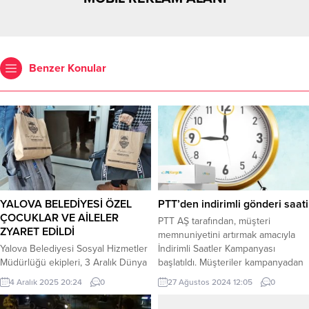
Benzer Konular
YALOVA BELEDİYESİ ÖZEL
PTT’den indirimli gönderi saati
ÇOCUKLAR VE AİLELER
PTT AŞ tarafından, müşteri
ZYARET EDİLDİ
memnuniyetini artırmak amacıyla
Yalova Belediyesi Sosyal Hizmetler
İndirimli Saatler Kampanyası
Müdürlüğü ekipleri, 3 Aralık Dünya
başlatıldı. Müşteriler kampanyadan
Engelliler Günü kapsamında özel
faydalanarak gönderilerini yüzde
4 Aralık 2025 20:24
0
27 Ağustos 2024 12:05
0
bireylere yönelik anlamlı bir çalışma
20 indirimli bir şekilde alıcılarına
gerçekleştirdi. Ekipler, kent
ulaştırabiliyor. ANKARA (İGFA) –