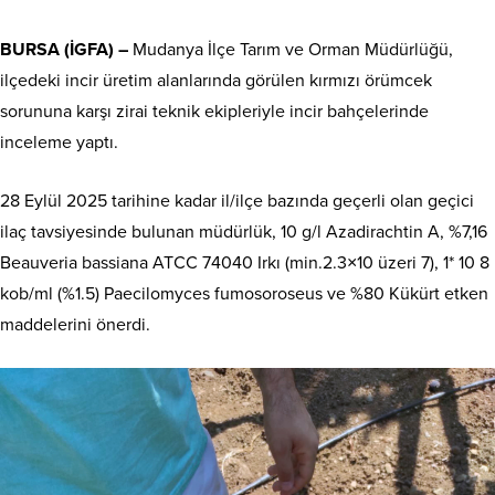
BURSA (İGFA) –
Mudanya İlçe Tarım ve Orman Müdürlüğü,
ilçedeki incir üretim alanlarında görülen kırmızı örümcek
sorununa karşı zirai teknik ekipleriyle incir bahçelerinde
inceleme yaptı.
28 Eylül 2025 tarihine kadar il/ilçe bazında geçerli olan geçici
ilaç tavsiyesinde bulunan müdürlük, 10 g/l Azadirachtin A, %7,16
Beauveria bassiana ATCC 74040 Irkı (min.2.3×10 üzeri 7), 1* 10 8
kob/ml (%1.5) Paecilomyces fumosoroseus ve %80 Kükürt etken
maddelerini önerdi.