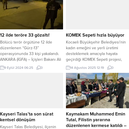
genelinde ziyaret ettikleri özel
Ulaştırma ve Altyapı Bakanlığına
bireylere sürpriz hediyeler takdim
bağlı olarak faaliyetlerini sürdüren
ederken aynı zamanda ücretsiz
Posta ve Telgraf Teşkilatı Anonim
kuaförlük hizmeti verdi.
Şirketi (PTT AŞ), 184 yıldır posta
Ziyaretlerde Yalova Belediye
kargodan lojistiğe, e-ticaretten
Başkanı Mehmet Gürel’in selamları
bankacılık hizmetlerine kadar...
12 ilde teröre 33 gözaltı!
KOMEK Sepeti hızla büyüyor
ile birlikte hediyeleri ulaştıran
Bölücü terör örgütüne 12 ilde
Kocaeli Büyükşehir Belediyesi’nin
ekipler, özel bireylerin...
düzenlenen “Gürz-13”
kadın emeğini ve yerli üretimi
operasyonunda 33 kişi yakalandı.
desteklemek amacıyla hayata
ANKARA (İGFA) – İçişleri Bakanı Ali
geçirdiği KOMEK Sepeti projesi,
Yerlikaya, Emniyet Genel
yeni bir mağazayla daha da
9 Eylül 2024 06:25
0
14 Ağustos 2025 12:19
0
Müdürlüğü TEM Daire Başkanlığı
büyüyor. KOCAELİ (İGFA) –
ve İstihbarat Başkanlığı
Ormanya ve Darıca mağazalarının
koordinesinde, il emniyet
ardından, Kocaeli İzmit Milli İrade
müdürlükleri TEM şube
Meydanı’nda açılan “KOMEK Sepeti
müdürlüklerince Antalya, Batman,
Meydan Store”, hem görsel estetiği
Gaziantep, Edirne, Elazığ, Erzincan,
hem de sunduğu ürün çeşitliliğiyle
Hakkari, İstanbul, Mersin, Muğla,
dikkat çekiyor. DÖRT...
Şanlıurfa ve Van’da bölücü terör
Kayseri Talas’ta son sürat
Kaymakam Muhammed Emin
örgütüne...
kentsel dönüşüm
Tutal, Filistin yararına
düzenlenen kermese katıldı –
Kayseri Talas Belediyesi, ilçenin