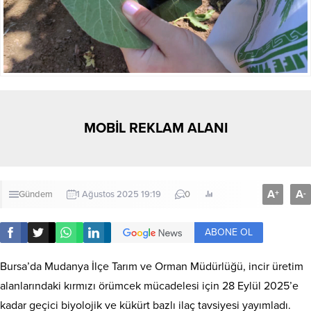
MOBİL REKLAM ALANI
A
A
+
-
Gündem
1 Ağustos 2025 19:19
0
ABONE OL
Bursa’da Mudanya İlçe Tarım ve Orman Müdürlüğü, incir üretim
alanlarındaki kırmızı örümcek mücadelesi için 28 Eylül 2025’e
kadar geçici biyolojik ve kükürt bazlı ilaç tavsiyesi yayımladı.