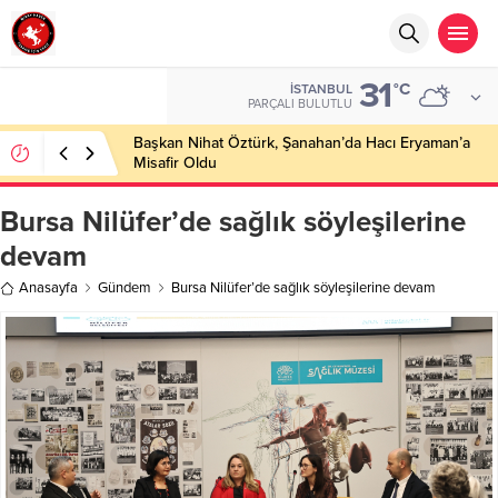
31
°C
İSTANBUL
PARÇALI BULUTLU
Başkan Nihat Öztürk, Şanahan’da Hacı Eryaman’a
Misafir Oldu
Bursa Nilüfer’de sağlık söyleşilerine
devam
Anasayfa
Gündem
Bursa Nilüfer’de sağlık söyleşilerine devam