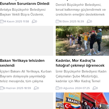
Esnafının Sorunlarını Dinledi
Denizli Büyükşehir Belediyesi,
Antalya Büyükşehir Belediyesi
kırsal kalkınmayı güçlendirmek ve
Başkan Vekili Büşra Özdemir,
üreticilerin emeğini desteklemek
Cumhuriyet Halk Partisi (CHP) Tarım
amacıyla kent genelinde yürüttüğü
14 Kasım 2025 11:58
0
16 Ekim 2025 16:39
0
ve Orman Bakanlığı’ndan Sorumlu
tarımsal destek programlarıyla
Genel Başkan Yardımcısı Erhan
üreticilerin yanında olmaya devam
Adem ve CHP heyeti ile birlikte
ediyor. DENİZLİ (İGFA) – Denizli
Antalya Toptancı Hal esnafını
genelinde 701 üreticiye 50 bin adet
ziyaret etti. Büyükşehir Belediyesi
zeytin fidanı dağıtılarak, zeytin
Başkan Vekili Büşra Özdemir, CHP
üretiminin yaygınlaştırılması ve
Tarım ve Orman Bakanlığı’ndan
alternatif gelir kaynaklarının
Sorumlu Genel Başkan Yardımcısı
artırılması hedeflendi. 4 bin 332
Bakan Yerlikaya telsizden
Kadınlar, Mor Kadraj’la
Erhan Adem, CHP...
üreticiye toplam 258...
seslendi
fotoğraf çekmeyi öğrenecek
İçişleri Bakanı Ali Yerlikaya, Kurban
İzmir Büyükşehir Belediyesi Kadın
Bayramı dolayısıyla yayımladığı
Çalışmaları Şube Müdürlüğü,
telsiz mesajında, tüm çalışma
kadınlar için Mor Kadraj Temel
arkadaşlarının ve vatandaşların
Fotoğrafçılık Eğitimi düzenliyor.
6 Haziran 2025 18:59
0
23 Ağustos 2024 07:25
0
bayramını kutlayarak, “Rabbim
Kursa katılmak isteyen kadınlar, 6
ayağınıza taş değdirmesin,
Eylül tarihine kadar başvuruda
bayramımız mübarek olsun” dedi.
bulunabilecek. İZMİR (İGFA) –
ANKARA (İGFA) – İçişleri Bakanı Ali
Kadınlara yönelik pek çok eğitim