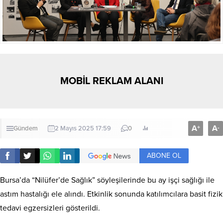
MOBİL REKLAM ALANI
A
A
+
-
Gündem
2 Mayıs 2025 17:59
0
ABONE OL
Bursa’da “Nilüfer’de Sağlık” söyleşilerinde bu ay işçi sağlığı ile
astım hastalığı ele alındı. Etkinlik sonunda katılımcılara basit fizik
tedavi egzersizleri gösterildi.