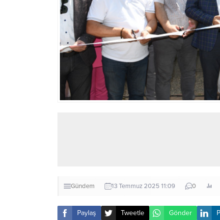
Gündem
13 Temmuz 2025 11:09
0
Paylaş
Tweetle
Gönder
P