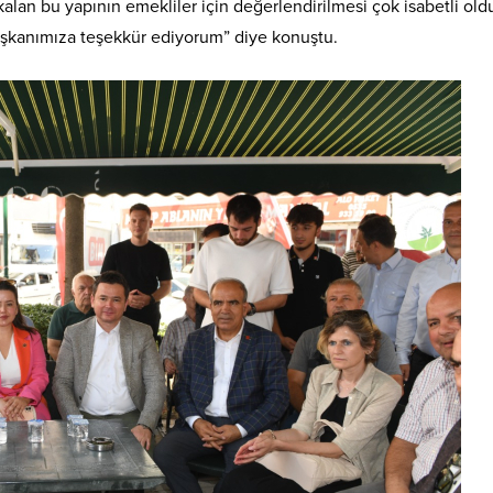
alan bu yapının emekliler için değerlendirilmesi çok isabetli old
aşkanımıza teşekkür ediyorum” diye konuştu.