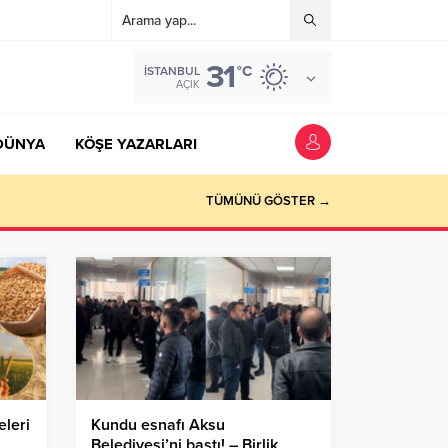
31
°C
İSTANBUL
AÇIK
DÜNYA
KÖŞE YAZARLARI
TÜMÜNÜ GÖSTER →
leri
Kundu esnafı Aksu
Belediyesi’ni bastı! – Birlik