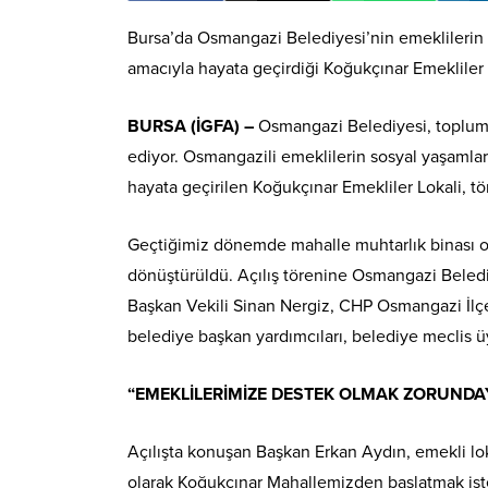
Bursa’da Osmangazi Belediyesi’nin emeklilerin s
amacıyla hayata geçirdiği Koğukçınar Emekliler L
BURSA (İGFA) –
Osmangazi Belediyesi, toplumu
ediyor. Osmangazili emeklilerin sosyal yaşamlar
hayata geçirilen Koğukçınar Emekliler Lokali, tö
Geçtiğimiz dönemde mahalle muhtarlık binası ol
dönüştürüldü. Açılış törenine Osmangazi Beledi
Başkan Vekili Sinan Nergiz, CHP Osmangazi İlçe
belediye başkan yardımcıları, belediye meclis üy
“EMEKLİLERİMİZE DESTEK OLMAK ZORUNDA
Açılışta konuşan Başkan Erkan Aydın, emekli lokal
olarak Koğukçınar Mahallemizden başlatmak is