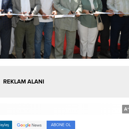
REKLAM ALANI
A
+
ABONE OL
aylaş