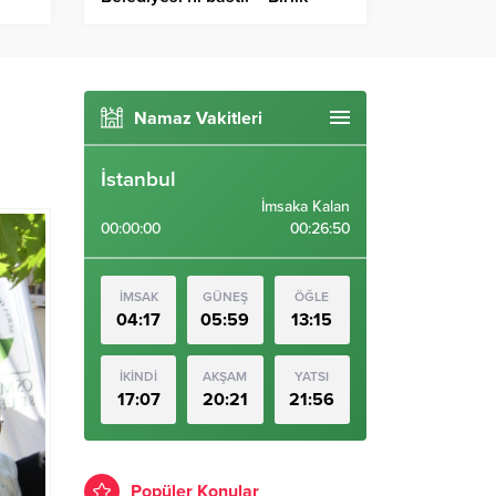
nsı
Haber Ajansı
Namaz Vakitleri
İstanbul
İmsaka Kalan
00:00:00
00:26:48
İMSAK
GÜNEŞ
ÖĞLE
04:17
05:59
13:15
İKİNDİ
AKŞAM
YATSI
17:07
20:21
21:56
Popüler Konular