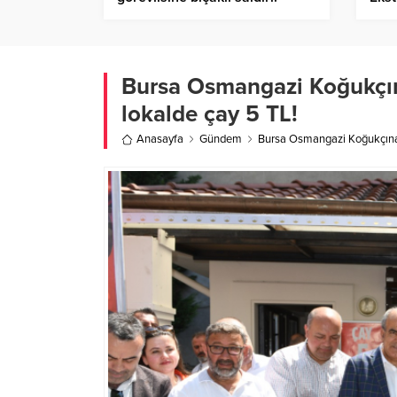
kaza
Bursa Osmangazi Koğukçına
lokalde çay 5 TL!
Anasayfa
Gündem
Bursa Osmangazi Koğukçınar’