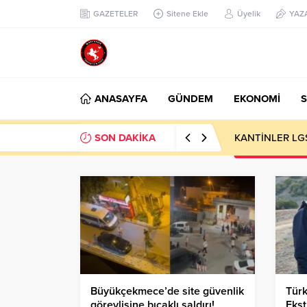
GAZETELER
Sitene Ekle
Üyelik
YAZ
ANASAYFA
GÜNDEM
EKONOMİ
S
SON DAKİKA
KANTİNLER LG
Büyükçekmece’de site güvenlik
Türk
görevlisine bıçaklı saldırı!
Ekst