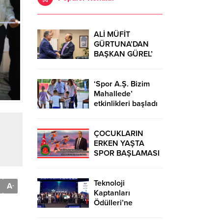
ALİ MÜFİT
GÜRTUNA’DAN
BAŞKAN GÜREL’
KUTLAMA
ZİYARETİ
‘Spor A.Ş. Bizim
Mahallede’
etkinlikleri başladı
ÇOCUKLARIN
ERKEN YAŞTA
SPOR BAŞLAMASI
ÇEŞİTLİ
TEHLİKELERDEN
UZAK TUTUMUŞ
Teknoloji
A
-
OLACAKTIR
Kaptanları
Ödülleri’ne
başvurular sürüyor