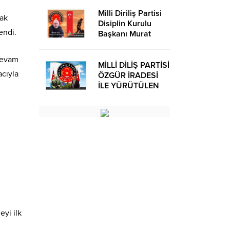
Milli Diriliş Partisi
mak
Disiplin Kurulu
endi.
Başkanı Murat
Avcı’dan Kira
Bedelleri Hakkında
 devam
Basın Açıklaması
MİLLİ DİLİŞ PARTİSİ
acıyla
ÖZGÜR İRADESİ
İLE YÜRÜTÜLEN
BİR SİYASİ
OLUŞUMUDUR
eyi ilk