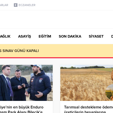
ARLAR
ECZANELER
AĞLIK
ASAYİŞ
EĞİTİM
SON DAKİKA
SİYASET
S SINAV GÜNÜ KAPALI
iye’nin en büyük Enduro
Tarımsal destekleme ödeme
rem Park Alanı Bilecik’e
üreticilerin hesaplarına