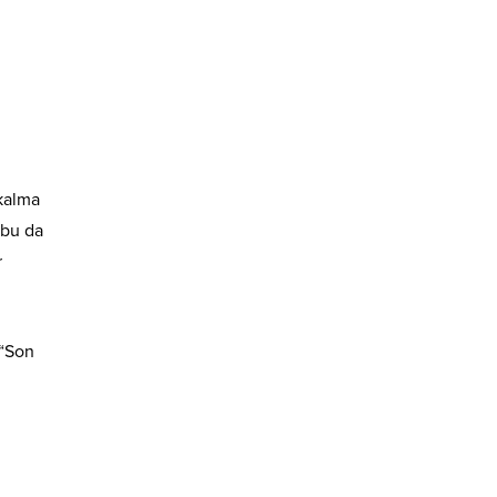
 kalma
 bu da
r
 “Son