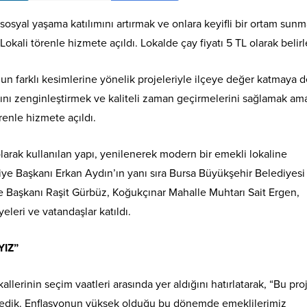
osyal yaşama katılımını artırmak ve onlara keyifli bir ortam sun
okali törenle hizmete açıldı. Lokalde çay fiyatı 5 TL olarak belirl
n farklı kesimlerine yönelik projeleriyle ilçeye değer katmaya
ını zenginleştirmek ve kaliteli zaman geçirmelerini sağlamak am
renle hizmete açıldı.
arak kullanılan yapı, yenilenerek modern bir emekli lokaline
ye Başkanı Erkan Aydın’ın yanı sıra Bursa Büyükşehir Belediyesi
 Başkanı Raşit Gürbüz, Koğukçınar Mahalle Muhtarı Sait Ergen,
eleri ve vatandaşlar katıldı.
YIZ”
lerinin seçim vaatleri arasında yer aldığını hatırlatarak, “Bu proj
tedik. Enflasyonun yüksek olduğu bu dönemde emeklilerimiz