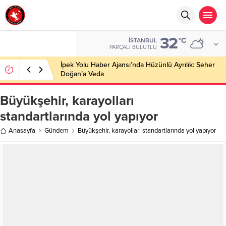
32
°C
İSTANBUL
PARÇALI BULUTLU
İpek Yolu Haber Ajansı’nda Hüzünlü Ayrılık: Seher
Doğan’a Veda
Büyükşehir, karayolları
standartlarında yol yapıyor
Anasayfa
Gündem
Büyükşehir, karayolları standartlarında yol yapıyor