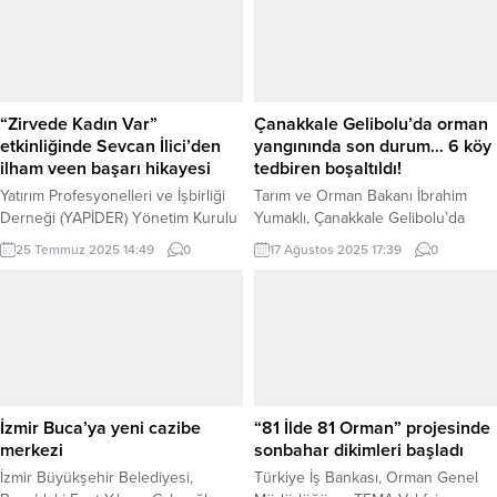
“Zirvede Kadın Var”
Çanakkale Gelibolu’da orman
etkinliğinde Sevcan İlici’den
yangınında son durum… 6 köy
ilham veen başarı hikayesi
tedbiren boşaltıldı!
Yatırım Profesyonelleri ve İşbirliği
Tarım ve Orman Bakanı İbrahim
Derneği (YAPİDER) Yönetim Kurulu
Yumaklı, Çanakkale Gelibolu’da
Başkanı ve Diyalog Concept
orman dışında başlayıp ormana
25 Temmuz 2025 14:49
0
17 Ağustos 2025 17:39
0
Kurucusu Sevcan İlici, çok disiplinli
sıçrayan yangına 12 uçak, 18
ilk kadın zirvesi olan “Zirvede Kadın
helikopter, 343 kara aracı ve 1300
Var” etkinliğine konuşmacı olarak
personelle müdahale edildiğini
katıldı. BURSA (İGFA) – BAOB
duyurdu. Rüzgarın hızının düşmesi
Sahne’de gerçekleştirilen etkinlikte
ve nem oranının artmasıyla
‘Gayrimenkulde Kadın Başarısı”
çalışmaların olumlu ilerlediğini
konulu bir sunum yapan İlici,
belirten Yumaklı, yangının yerleşim
gayrimenkul sektöründeki başarı
yerleri ve şehitliklere sıçramadığını,
İzmir Buca’ya yeni cazibe
“81 İlde 81 Orman” projesinde
yolculuğunun detaylarını anlattı.
6 köyün tedbiren boşaltıldığını
merkezi
sonbahar dikimleri başladı
Sevcan...
açıkladı....
İzmir Büyükşehir Belediyesi,
Türkiye İş Bankası, Orman Genel