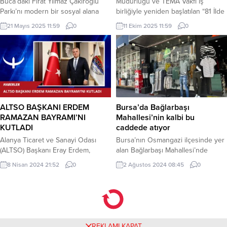
Buca’daki Fırat Yılmaz Çakıroğlu
Müdürlüğü ve TEMA Vakfı iş
Parkı’nı modern bir sosyal alana
birliğiyle yeniden başlatılan “81 İlde
dönüştürüyor. Yeşil alanlar, spor ve
81 Orman” projesiyle Türkiye’nin
21 Mayıs 2025 11:59
0
11 Ekim 2025 11:59
0
oyun alanları yenilenirken, atıl alana
dört bir yanında fidanlar toprakla
kafeterya kazandırılacak. İZMİR
buluşmaya devam ediyor.
(İGFA) – İzmir Büyükşehir Belediye
ERZURUM (İGFA) – Orman varlığını
Başkanı Dr. Cemil Tugay’ın
artırmayı, çevre farkındalığını
talimatıyla, Buca’daki Fırat Yılmaz
güçlendirmeyi ve birçok canlıya
Çakıroğlu Parkı baştan sona
yaşam alanı sunmayı amaçlayan
yenileniyor. Kozağaç Mahallesi
projede, şu ana kadar 14 ilde
Özmen Caddesi’nde bulunan 5
dikim...
ALTSO BAŞKANI ERDEM
Bursa’da Bağlarbaşı
bin...
RAMAZAN BAYRAMI’NI
Mahallesi’nin kalbi bu
KUTLADI
caddede atıyor
Alanya Ticaret ve Sanayi Odası
Bursa’nın Osmangazi ilçesinde yer
(ALTSO) Başkanı Eray Erdem,
alan Bağlarbaşı Mahallesi’nde
yayınladığı mesajla Ramazan
bulunan Mümin Gençoğlu Caddesi,
8 Nisan 2024 21:52
0
2 Ağustos 2024 08:45
0
Bayramı’nı kutladı. Erdem’in kutlama
işlekliği ve yoğunluğu ile dikkat
mesajı şu şekilde: “Ramazan-ı
çekmeye devam ediyor. BURSA
Şerif’in rahmet, mağfiret ve bereket
(İGFA) – Bursa’nın Osmangazi
ikliminden sonra, Ramazan
ilçesinin yoğun nüfuslu
Bayramı’na kavuşmanın mutluluğu
bölgelerinden biri olan Bağlarbaşı
ve heyecanını yaşıyoruz. Bayramlar,
Mahallesi’nde bulunan Mümin
REKLAMI KAPAT