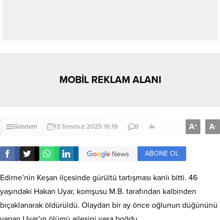
MOBİL REKLAM ALANI
A
A
+
-
Gündem
13 Temmuz 2025 16:19
0
ABONE OL
Edirne’nin Keşan ilçesinde gürültü tartışması kanlı bitti. 46
yaşındaki Hakan Uyar, komşusu M.B. tarafından kalbinden
bıçaklanarak öldürüldü. Olaydan bir ay önce oğlunun düğününü
yapan Uyar’ın ölümü ailesini yasa boğdu.