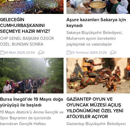
GELECEĞİN
Aşure kazanları Sakarya için
CUMHURBAŞKANINI
kaynadı
SEÇMEYE HAZIR MIYIZ?
Sakarya Büyükşehir Belediyesi,
CHP GENEL BAŞKANI ÖZGÜR
Muharrem ayının bereketini
ÖZEL: BUNDAN SONRA
paylaşmak ve vatandaşlar
SOKAKLARDAYIZ,
arasındaki dostluk bağını
20 Mart 2025 22:54
0
23 Temmuz 2024 21:25
0
MEYDANLARDAYIZ EKREM
güçlendirmek için AKM önünde 10
İMAMOĞLU GİBİ VATANINI,
bin kişilik aşure ikramında bulundu.
MİLLETİNİ SEVEN, YOKSULU KENDİ
SAKARYA (İGFA) – Sakarya
EVLADINDAN AYRI GÖRMEYEN,
Büyükşehir Belediyesi, Muharrem
ŞEFKATLİ, ÇALIŞKAN, NAMUSLU
Ayı’nın bereketini paylaşmak için
BİR EVLATTAN NE HIRSIZ ÇIKAR
vatandaşlara aşure ikram etti. AKM
NE YOLSUZ ÇIKAR NE TERÖRİST
önünde kurulan dev kazanlarda
ÇIKAR EKREM BAŞKAN BİR
ikram için aşureler pişti. Kadını,
Bursa İnegöl’de 19 Mayıs doğa
GAZİANTEP OYUN VE
İNANCIN, BİR KARARLILIĞIN, BİR
çocuğu, genci, yaşlısı...
yürüyüşü ile başladı
OYUNCAK MÜZESİ AÇILIŞ
MÜCADELENİN NEFERİDİRBİR
YILDÖNÜMÜNE ÖZEL YENİ
19 Mayıs Atatürk’ü Anma Gençlik ve
EKREM GİDER, İŞTE BÖYLE YÜZ
ATÖLYELER AÇIYOR
Spor Bayramını da içerisinde
BİNLERCE EKREM...
barındıran Gençlik Haftası
Gaziantep Büyükşehir Belediyesi
etkinlikleri İnegöl’de Pazar günü
tarafından 6 Nisan 2013’te hayata