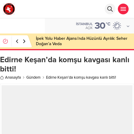
30
°C
İSTANBUL
AÇIK
İpek Yolu Haber Ajansı’nda Hüzünlü Ayrılık: Seher
Doğan’a Veda
Edirne Keşan’da komşu kavgası kanlı
bitti!
Anasayfa
Gündem
Edirne Keşan’da komşu kavgası kanlı bitti!