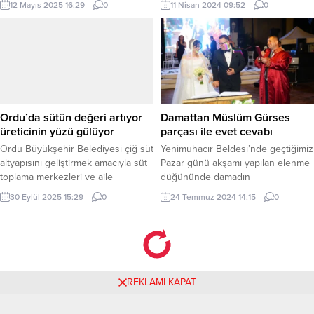
12 Mayıs 2025 16:29
0
11 Nisan 2024 09:52
0
yapılan doğa yürüyüşü ile başladı.
geçirilen Gaziantep Oyun ve
12 kilometrelik parkurda, yürüyüşe
Oyuncak Müzesi, yıl dönemine özel
katılanlar İnegöl’ün doğal
yeni atölyeleriyle meraklılarını
güzelliklerini yerinde keşfetti.
bekliyor. Birbirinden farklı çeşitli ve
BURSA (İGFA) – Bursa İnegöl’de 19
eğlenceli etkinliklerin yer aldığı
Mayıs Atatürk’ü Anma Gençlik ve
müzede açılışa özel, 6 Nisan
Spor Bayramı’nın da içerisinde
Cumartesi günü Kuş Evi Boyama
bulunduğu Gençlik Haftası
Atölyesi’ne ebeveyn, çocuk katılımlı
Ordu’da sütün değeri artıyor
Damattan Müslüm Gürses
kutlamaları...
ve aile atölyesine yaş sınırı
üreticinin yüzü gülüyor
parçası ile evet cevabı
olmadan, Kaplumbağa...
Ordu Büyükşehir Belediyesi çiğ süt
Yenimuhacır Beldesi’nde geçtiğimiz
altyapısını geliştirmek amacıyla süt
Pazar günü akşamı yapılan elenme
toplama merkezleri ve aile
düğününde damadın
işletmelerine ev tipi süt soğutma
arkadaşları Müslüm Gürses parçası
30 Eylül 2025 15:29
0
24 Temmuz 2024 14:15
0
tankı desteğinde bulundu. ORDU
ile arkadaşlarına sürpriz yaptı.
(İGFA) – Ordu Büyükşehir Belediye
Erdoğan DEMİR / EDİRNE (İGFA) –
Başkanı Dr. Mehmet Hilmi Güler,
Yenimuhacır Belediye
tarım ve hayvancılık alanında üretim
Başkanı Tamer Kıral’ın nikahlarını
ve verimin artması amacıyla
kıydığı İlkem Kale ve Dilan Çetal’ın,
üreticilere desteğini sürdürüyor.
nikahında gelin Çetal, İlkem Kale ile
REKLAMI KAPAT
Büyükşehir Belediyesi tarımın
evlenmeyi kabul ediyor musun?
birçok alanında olduğu...
sorusuna evet cevabını verdikten