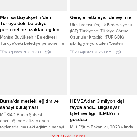
buluşmasını, buna bağlı olarak da
dört milyon mezunuyla dünyanın
dili iyi kullanmasını amaçlanan
en büyük Açıköğretim
“Dilimizin Zenginlikleri Projesi”
Sistemlerinden biri olan...
Manisa Büyükşehir’den
Gençler etkileyici deneyimleri
Bursa Yıldırım İlçe Milli...
Türkiye’deki belediye
Uluslararası Koçluk Federasyonu
personeline uzaktan eğitim
(ICF) Türkiye ve Türkiye Görme
Manisa Büyükşehir Belediyesi,
Özürlüler Kitaplığı (TÜRGÖK)
Türkiye’deki belediye personeline
işbirliğiyle yürütülen ‘Sesten
yönelik “Resmi Yazışma Kuralları,
Gönüle’ projesi, görme engelli
17 Ağustos 2025 13:39
0
29 Ağustos 2025 13:25
0
Belge Yönetimi ve Arşivleme”
gençlerin kişisel ve akademik
konulu uzaktan eğitim düzenledi.
yolculuklarında onlara eşlik ediyor.
173 idareden 745 personelin
Her koçluk görüşmesi, gençlerin
katıldığı program, hizmet kalitesini
özgüvenini güçlendiriyor ve kendi
artırmayı ve kurumsal iletişimi
potansiyellerini keşfetmelerine
güçlendirmeyi amaçlıyor. MANİSA
olanak sağlıyor. Proje ile ICF
(İGFA) – Manisa Büyükşehir
Türkiye üyesi gönüllü profesyonel
Belediyesi Yazı İşleri ve Kararlar
koçlar, gençlerin kendi seslerini
Bursa’da mesleki eğitim ve
HEMBA’dan 3 milyon kişi
Dairesi Başkanlığı, belediye
bulmalarında,...
sanayi buluşması
faydalandı… Bilgisayar
personeline yönelik kapsamlı bir
İşletmenliği HEMBA’nın
MÜSİAD Bursa Şubesi
uzaktan...
gözdesi
öncülüğünde düzenlenen
toplantıda, mesleki eğitimin sanayi
Milli Eğitim Bakanlığı, 2023 yılında
ile entegrasyonu için yeni iş birliği
hayata geçirilen uzaktan eğitim
4 Mayıs 2025 09:59
0
30 Haziran 2025 18:19
0
REKLAMI KAPAT