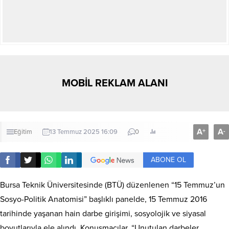
MOBİL REKLAM ALANI
A
A
+
-
Eğitim
13 Temmuz 2025 16:09
0
ABONE OL
Bursa Teknik Üniversitesinde (BTÜ) düzenlenen “15 Temmuz’un
Sosyo-Politik Anatomisi” başlıklı panelde, 15 Temmuz 2016
tarihinde yaşanan hain darbe girişimi, sosyolojik ve siyasal
boyutlarıyla ele alındı. Konuşmacılar, “Unutulan darbeler