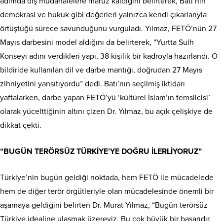
adımda dış müdahalelere maruz kaldığını belirterek, Batı’nın
demokrasi ve hukuk gibi değerleri yalnızca kendi çıkarlarıyla
örtüştüğü sürece savunduğunu vurguladı. Yılmaz, FETÖ’nün 27
Mayıs darbesini model aldığını da belirterek, “Yurtta Sulh
Konseyi adını verdikleri yapı, 38 kişilik bir kadroyla hazırlandı. O
bildiride kullanılan dil ve darbe mantığı, doğrudan 27 Mayıs
zihniyetini yansıtıyordu” dedi. Batı’nın seçilmiş iktidarı
yaftalarken, darbe yapan FETÖ’yü ‘kültürel İslam’ın temsilcisi’
olarak yücelttiğinin altını çizen Dr. Yılmaz, bu açık çelişkiye de
dikkat çekti.
“BUGÜN TERÖRSÜZ TÜRKİYE’YE DOĞRU İLERLİYORUZ”
Türkiye’nin bugün geldiği noktada, hem FETÖ ile mücadelede
hem de diğer terör örgütleriyle olan mücadelesinde önemli bir
aşamaya geldiğini belirten Dr. Murat Yılmaz, “Bugün terörsüz
Türkiye idealine ulaşmak üzereyiz. Bu çok büyük bir başarıdır.