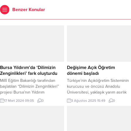
Benzer Konular
Bursa Yıldırım’da ‘Dilimizin
Değişime Açık Öğretim
Zenginlikleri’ fark oluşturdu
dönemi başladı
Millî Eğitim Bakanlığı tarafından
Türkiye’nin Açıköğretim Sisteminin
başlatılan “Dilimizin Zenginlikleri”
kurucusu ve öncüsü Anadolu
projesi Bursa’nın Yıldırım
Üniversitesi, yaklaşık yarım asırlık
ilçesindeki okullarda uygulanmaya
deneyimiyle açık ve uzaktan
17 Mart 2024 09:05
0
3 Ağustos 2025 15:49
0
devam ediyor. BURSA (İGFA) – Milli
öğrenimde yeni bir döneme adım
Eğitim Bakanı Yusuf Tekin
atıyor. Üniversite, sistemini dijital
tarafından başlatılan ve öğrencilerin
dönüşüm ve yapısal reformlarla
dilimizin zenginliklerini tanımasını,
daha ileri taşıyor. ANKARA (İGFA) –
kültür taşıyıcısı olan sözcüklerle
Yaklaşık bir milyon aktif öğrenci ve