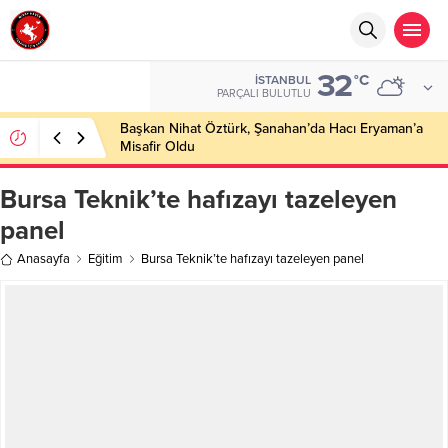
32
°C
İSTANBUL
PARÇALI BULUTLU
Başkan Nihat Öztürk, Şanahan’da Hacı Eryaman’a
Misafir Oldu
Bursa Teknik’te hafızayı tazeleyen
panel
Anasayfa
Eğitim
Bursa Teknik’te hafızayı tazeleyen panel