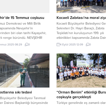
hir’de 15 Temmuz coşkusu
Kocaeli Zabıtası’na moral ziy
uz Demokrasi ve Milli Birlik
Kocaeli Büyükşehir Belediyesi Ge
apsamında Nevşehir’in
Sekreteri Dr. Hayri Baraçlı, Zabıta
rinden biri olan tarihi Kayaşehir,
Teşkilatı’nın kuruluşunun 199. yılı
ızlı renge büründü. NEVŞEHİR
etkinlikleri kapsamında Zabıta Dai
– 15 Temmuz Demokrasi ve Milli
Başkanlığı personeliyle bir araya g
mmuz 2025 08:29
0
4 Eylül 2025 12:09
0
Günü’nün 9’ncu yılı dolayısıyla
KOCAELİ (İGFA) – Kocaeli Büyükşe
r Belediyesi Kültür ve Sosyal
Belediyesi Genel Sekteri Dr. Hayri
üdürlüğü tarafından Nevşehir
Baraçlı, Zabıta Teşkilatı’nın kurul
etrafında Tarihi Kayaşehir ve
199. yılı etkinlikleri kapsamında
Dağı’nda ay yıldızlı ışık...
Büyükşehir’in zabıta personeliyle 
araya geldi. Zabıta Dairesi Başkanl
ziyaretinde...
stlarına sıkı tedavi
“Orman Benim” etkinliği Bur
coşkuyla gerçekleşti
Büyükşehir Belediyesi Tarımsal
er Dairesi Başkanlığı bünyesinde
Türkiye genelinde eş zamanlı ola