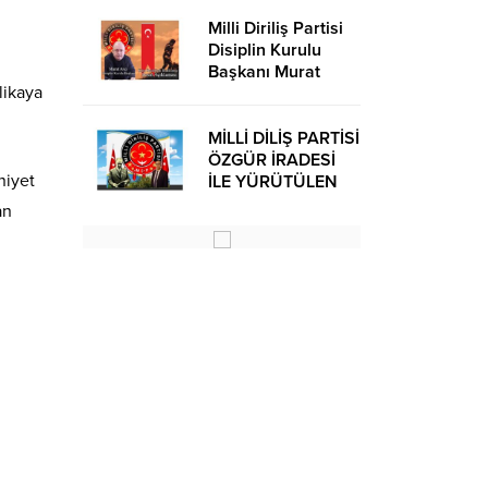
Milli Diriliş Partisi
Disiplin Kurulu
Başkanı Murat
likaya
Avcı’dan Kira
Bedelleri Hakkında
Basın Açıklaması
MİLLİ DİLİŞ PARTİSİ
ÖZGÜR İRADESİ
niyet
İLE YÜRÜTÜLEN
BİR SİYASİ
an
OLUŞUMUDUR