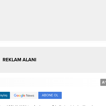
REKLAM ALANI
A
+
ABONE OL
aylaş