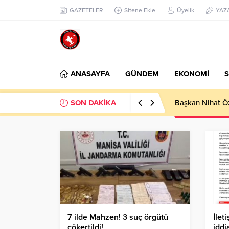
GAZETELER
Sitene Ekle
Üyelik
YAZ
ANASAYFA
GÜNDEM
EKONOMİ
S
SON DAKİKA
Başkan Nihat Öz
7 ilde Mahzen! 3 suç örgütü
İlet
çökertildi!
iddi