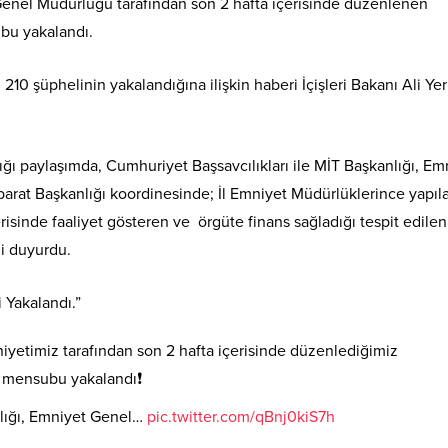
enel Müdürlüğü tarafından son 2 hafta içerisinde düzenlenen
bu yakalandı.
0 şüphelinin yakalandığına ilişkin haberi İçişleri Bakanı Ali Yer
ğı paylaşımda, Cumhuriyet Başsavcılıkları ile MİT Başkanlığı, Em
arat Başkanlığı koordinesinde; İl Emniyet Müdürlüklerince yapıl
isinde faaliyet gösteren ve örgüte finans sağladığı tespit edilen
i duyurdu.
Yakalandı.”
yetimiz tarafından son 2 hafta içerisinde düzenlediğimiz
ü mensubu yakalandı❗
nlığı, Emniyet Genel…
pic.twitter.com/qBnj0kiS7h