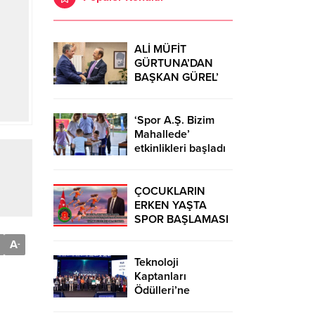
ALİ MÜFİT
GÜRTUNA’DAN
BAŞKAN GÜREL’
KUTLAMA
ZİYARETİ
‘Spor A.Ş. Bizim
Mahallede’
etkinlikleri başladı
ÇOCUKLARIN
ERKEN YAŞTA
SPOR BAŞLAMASI
ÇEŞİTLİ
A
-
TEHLİKELERDEN
UZAK TUTUMUŞ
Teknoloji
OLACAKTIR
Kaptanları
Ödülleri’ne
başvurular sürüyor