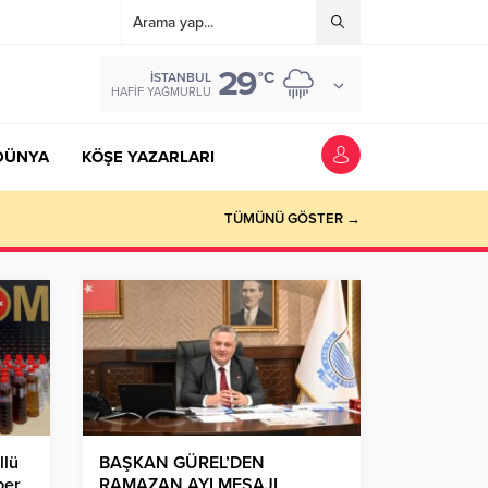
29
°C
İSTANBUL
HAFIF YAĞMURLU
DÜNYA
KÖŞE YAZARLARI
TÜMÜNÜ GÖSTER →
llü
BAŞKAN GÜREL’DEN
ber
RAMAZAN AYI MESAJI