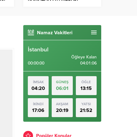
Namaz Vakitleri
İstanbul
Öğleye Kalan
00:00:00
04:01:06
İMSAK
GÜNEŞ
ÖĞLE
04:20
06:01
13:15
İKİNDİ
AKŞAM
YATSI
17:06
20:19
21:52
Popüler Konular