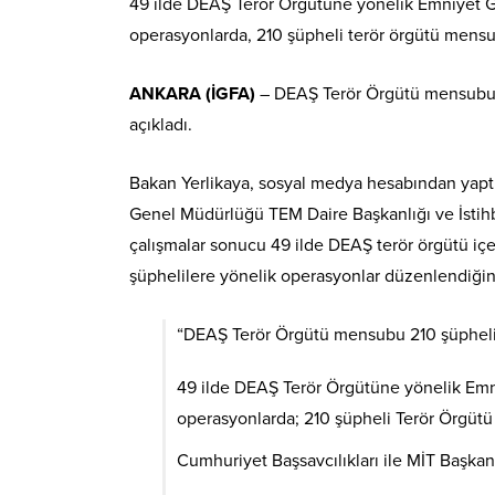
49 ilde DEAŞ Terör Örgütüne yönelik Emniyet G
operasyonlarda, 210 şüpheli terör örgütü mensu
ANKARA (İGFA)
– DEAŞ Terör Örgütü mensubu 21
açıkladı.
Bakan Yerlikaya, sosyal medya hesabından yaptı
Genel Müdürlüğü TEM Daire Başkanlığı ve İstihb
çalışmalar sonucu 49 ilde DEAŞ terör örgütü içer
şüphelilere yönelik operasyonlar düzenlendiğin
“DEAŞ Terör Örgütü mensubu 210 şüpheli 
49 ilde DEAŞ Terör Örgütüne yönelik Emni
operasyonlarda; 210 şüpheli Terör Örgüt
Cumhuriyet Başsavcılıkları ile MİT Başka