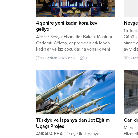
4 şehire yeni kadın konukevi
Nevşe
geliyor
15 Temm
Aile ve Sosyal Hizmetler Bakanı Mahinur
Günü k
Özdemir Göktaş, depremden etkilenen
simgele
kadınlar ve kız çocuklarına yönelik yeni
ay yıld
destek projesini tanıttı. Bakan Göktaş,
(İGFA) 
18 Haziran 2025 19:20
0
16 Te
Adıyaman, Hatay, İstanbul ve Kocaeli’de 4
Birlik 
yeni kadın konukevi inşa edileceğini
Nevşehi
duyurdu. ANKARA (İGFA) – Aile ve Sosyal
İşler M
Hizmetler Bakanı Mahinur Özdemir
Kalesi 
Göktaş, 6 Şubat 2023 Kahramanmaraş
Kahveci 
depremlerinden etkilenen...
Türkiye ve İspanya’dan Jet Eğitim
Can do
Uçağı Projesi
Mersin 
ANKARA-BHA Türkiye ile İspanya
Hizmetl