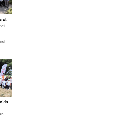
areti
nel
resi
eldi.
hir
uşunun
bir
ığını
sa’da
rak