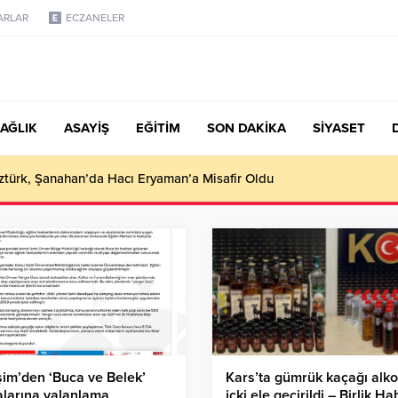
ARLAR
ECZANELER
AĞLIK
ASAYİŞ
EĞİTİM
SON DAKİKA
SİYASET
türk, Şanahan’da Hacı Eryaman’a Misafir Oldu
işim’den ‘Buca ve Belek’
Kars’ta gümrük kaçağı alko
alarına yalanlama
içki ele geçirildi – Birlik Ha