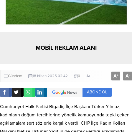
MOBİL REKLAM ALANI
A
A
+
-
Gündem
18 Nisan 2025 02:42
0
ABONE OL
Cumhuriyet Halk Partisi Bigadiç İlçe Başkanı Türker Yılmaz,
kadınların doğum tercihlerine yönelik kamuoyunda tepki çeken
açıklamalara sert sözlerle karşılık verdi. CHP İlçe Kadın Kolları
Başkanı Nefise Üstüner Yiğit’in de destek verdiği açıklamada,