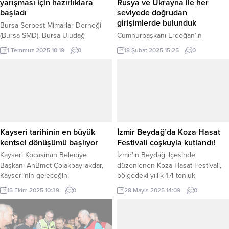
yarışması için hazırlıklara
Rusya ve Ukrayna ile her
başladı
seviyede doğrudan
girişimlerde bulunduk
Bursa Serbest Mimarlar Derneği
(Bursa SMD), Bursa Uludağ
Cumhurbaşkanı Erdoğan’ın
Üniversitesi Mimarlık Fakültesi
konuşmasından bazı satır başları
1 Temmuz 2025 10:19
0
18 Şubat 2025 15:25
0
Dekanlığı’na önemli bir ziyarette
şöyle: “Değerli dostum sayın
bulundu. BURSA (İGFA) – Bursa
Zelenski kıymetli refikaları ve
Serbest Mimarlar Derneği (Bursa
heyetine birkez de sizlerin
SMD) Yönetim Kurulu Başkanı Can
huzurunda hoş geldiniz diyorum.”
Şimşek, Sayman Zuhal Aslı Saka ve
Birkaç gün sonra 4. yılına girecek
Yönetim Kurulu Üyesi Murat
olan savaşta hayatını kaybedenler
Bostancı, Bursa Uludağ
için Ukrayna halkına taziyelerimi
Üniversitesi Mimarlık Fakültesi
iletiyorum. Savaşın ilk gününden bu
Kayseri tarihinin en büyük
İzmir Beydağ’da Koza Hasat
Dekanı Prof. Dr. Tülin Vural...
yana taraflar arasında müzakere
kentsel dönüşümü başlıyor
Festivali coşkuyla kutlandı!
edilmiş barışın tesisi için yoğun...
Kayseri Kocasinan Belediye
İzmir’in Beydağ ilçesinde
Başkanı AhBmet Çolakbayrakdar,
düzenlenen Koza Hasat Festivali,
Kayseri’nin geleceğini
bölgedeki yıllık 1.4 tonluk
şekillendirecek olan Argıncık
ipekböceği kozası üretimini kutladı.
15 Ekim 2025 10:39
0
28 Mayıs 2025 14:09
0
Kentsel Dönüşüm Projesi’nin tarihe
İZMİR (İGFA) – Festivale Beydağ
geçeceğini belirterek, “Kocasinan,
Kaymakamı Ömer Niğdelioğlu, İzmir
Türkiye’de kendi imkânlarıyla
Tarım ve Orman İl Müdürü Mustafa
büyük ölçekli kentsel dönüşüm
Şahin, Beydağ Belediye Başkanı