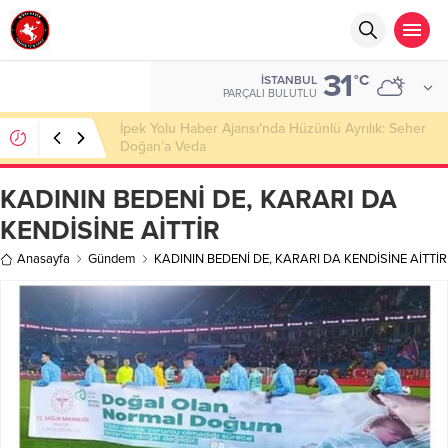
31
°C
İSTANBUL
PARÇALI BULUTLU
Başkan Nihat Öztürk, Şanahan’da Hacı Eryaman’a
Misafir Oldu
KADININ BEDENİ DE, KARARI DA
KENDİSİNE AİTTİR
Anasayfa
Gündem
KADININ BEDENİ DE, KARARI DA KENDİSİNE AİTTİR