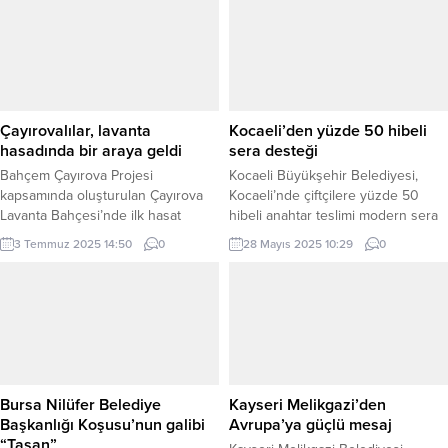
dedektif gibi iz sürerek ihtiyaç
DENİZLİ (İGFA) – Bitkisel üretimi
sahibi vatandaşları tespit ediyor.
teşvik etmeyi hedefleyen proje
DENİZLİ (İGFA) – Denizli
kapsamında, 2026 yılı Çiftçi Kayıt
Büyükşehir Belediyesi Sosyal
Sistemi (ÇKS) belgesine sahip ve
Hizmetler Dairesi Başkanlığı,
Denizli il sınırlarında kayıtlı arazisi
özellikle dezavantajlı bölgelerde
bulunan üreticiler destekten
yaşayan vatandaşların sorunlarını
yararlanabilecek. Başvuru
Çayırovalılar, lavanta
Kocaeli’den yüzde 50 hibeli
yerinde tespit edip çözüme
sahiplerinin ÇKS belgesinde...
hasadında bir araya geldi
sera desteği
kavuşturmak amacıyla...
Bahçem Çayırova Projesi
Kocaeli Büyükşehir Belediyesi,
kapsamında oluşturulan Çayırova
Kocaeli’nde çiftçilere yüzde 50
Lavanta Bahçesi’nde ilk hasat
hibeli anahtar teslimi modern sera
gerçekleştirildi. KOCAELİ (İGFA) –
kurulumu desteği veriyor. Destek
3 Temmuz 2025 14:50
0
28 Mayıs 2025 10:29
0
Kocaeli Çayırova’da doğayla iç içe,
için üreticilerden talepler alınmaya
renklerin ve güzel kokuların
başlandı KOCAELİ (İGFA) – Kocaeli
büyüleyici bir yolculuğa çıkardığı
Büyükşehir Belediyesi, “Seracılığı
renkli bir etkinlik geride kaldı.
Geliştirme Projesi” kapsamında
Çayırova Belediyesi tarafından
çiftçilere yüzde 50 hibeli modern
hazırlanan Bahçem Çayırova
sera kurulumu desteği veriyor.
Projesi kapsamında oluşturulan
Destekten yararlanmak isteyen
Lavanta Bahçesi’nde ilk hasat
üreticiler, 3 Haziran Salı gününe
Bursa Nilüfer Belediye
Kayseri Melikgazi’den
gerçekleştirildi. Çayırova Belediyesi
kadar talepte...
Başkanlığı Koşusu’nun galibi
Avrupa’ya güçlü mesaj
Park ve...
“Taşan”