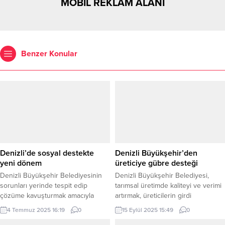
MOBİL REKLAM ALANI
Benzer Konular
Denizli’de sosyal destekte
Denizli Büyükşehir’den
yeni dönem
üreticiye gübre desteği
Denizli Büyükşehir Belediyesinin
Denizli Büyükşehir Belediyesi,
sorunları yerinde tespit edip
tarımsal üretimde kaliteyi ve verimi
çözüme kavuşturmak amacıyla
artırmak, üreticilerin girdi
başlattığı proje kapsamında 6
maliyetlerini düşürmek amacıyla
4 Temmuz 2025 16:19
0
15 Eylül 2025 15:49
0
sosyal hizmet uzmanı ve sosyolog,
kompoze gübre desteği başlattı.