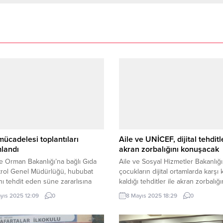
ücadelesi toplantıları
Aile ve UNİCEF, dijital tehditl
landı
akran zorbalığını konuşacak
e Orman Bakanlığı’na bağlı Gıda
Aile ve Sosyal Hizmetler Bakanlığı
trol Genel Müdürlüğü, hububat
çocukların dijital ortamlarda karşı 
ını tehdit eden süne zararlısına
kaldığı tehditler ile akran zorbalığı
ürütülen çalışmaları
daha etkili, kapsayıcı, koruyucu ve
yıs 2025 12:09
0
8 Mayıs 2025 18:29
0
ndirmek üzere Adana, Diyarbakır,
önleyici mekanizmalar geliştirmek
e Ankara’da toplantılar düzenledi.
amacıyla, UNICEF’in teknik desteği
antı, Ankara’da 17 ilin katılımıyla
10 Mayıs’ta Ankara’da çalışma topl