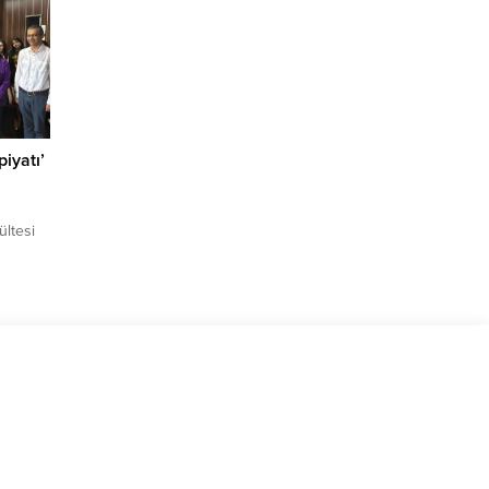
Akran
ların
ntısı”,
piyatı’
ültesi
len ve
olma
 Veri
) – BTÜ
ettiği,