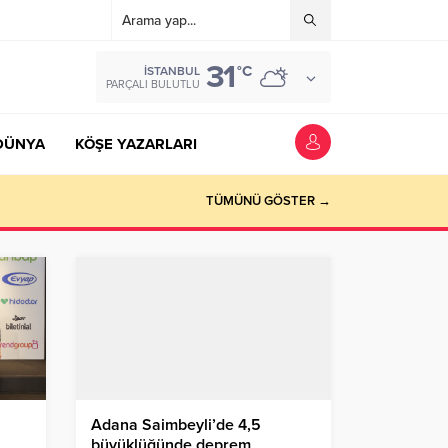
31
°C
İSTANBUL
PARÇALI BULUTLU
DÜNYA
KÖŞE YAZARLARI
TÜMÜNÜ GÖSTER →
Adana Saimbeyli’de 4,5
büyüklüğünde deprem