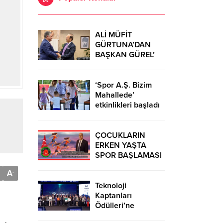
ALİ MÜFİT
GÜRTUNA’DAN
BAŞKAN GÜREL’
KUTLAMA
ZİYARETİ
‘Spor A.Ş. Bizim
Mahallede’
etkinlikleri başladı
ÇOCUKLARIN
ERKEN YAŞTA
SPOR BAŞLAMASI
ÇEŞİTLİ
A
-
TEHLİKELERDEN
UZAK TUTUMUŞ
Teknoloji
OLACAKTIR
Kaptanları
Ödülleri’ne
başvurular sürüyor