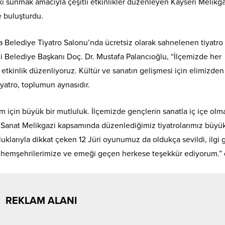
tkı sunmak amacıyla çeşitli etkinlikler düzenleyen Kayseri Melikg
e buluşturdu.
Belediye Tiyatro Salonu’nda ücretsiz olarak sahnelenen tiyatro
i Belediye Başkanı Doç. Dr. Mustafa Palancıoğlu, “İlçemizde her
 etkinlik düzenliyoruz. Kültür ve sanatın gelişmesi için elimizde
atro, toplumun aynasıdır.
im için büyük bir mutluluk. İlçemizde gençlerin sanatla iç içe olm
e Sanat Melikgazi kapsamında düzenlediğimiz tiyatrolarımız büyük
uklarıyla dikkat çeken 12 Jüri oyunumuz da oldukça sevildi, ilgi 
an hemşehrilerimize ve emeği geçen herkese teşekkür ediyorum.” 
REKLAM ALANI