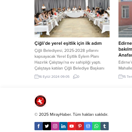
etti. BURSA (İGFA) – Bursa’nın
gerçekl
Osmangazi ilçesinde kamuda harita
mücadel
teknikeri olarak çalışan Ünal Kılıç, özel
değerle
hastanelerin fahiş muayene...
Gıda ve
Çiğli’de yerel eşitlik için ilk adım
Edirne
bakılm
Çiğli Belediyesi, 2025-2028 yıllarını
Anafar
kapsayacak Yerel Eşitlik Eylem Planı
Hazırlık Çalıştayı’na ev sahipliği yaptı.
Edirne’
Çalıştaya katılan Çiğli Belediye Başkanı
Mahalle
Onur Emrah Yıldız, “Hayatın her alanında
mahalle
16 Eylül 2024 09:05
0
15 Te
eşitliğin sağlandığı Çiğli için çalışacağız”
İlkokul
dedi. İZMİR (İGFA) – Çiğli Belediyesi Kadın
inşaatı
ve Aile Hizmetleri Müdürlüğü’nce ‘Kadın
DEMİR /
Dostu Kent Vizyonu’ ile Akvaryum Kafe
keşan i
Restoran’da düzenlenen Yerel Eşitlik...
Muhtarı
İlkokul
© 2025 MirayHaber. Tüm hakları saklıdır.
İlkokul
ne zama
sordu...