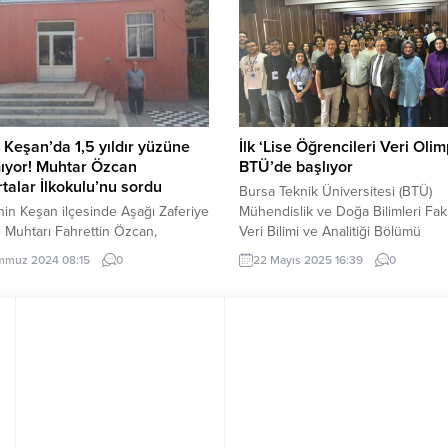
eştirildi. ANKARA (İGFA) – Süne
düzenleyecek. ANKARA (İGFA) –“
esi için Türkiye genelinde
Zorbalığı ve Dijital Ortamda Çocuk
ndirme toplantıları tamamlandı.
Korunmasına Yönelik Çalışma Topla
 Kontrol Genel...
kamu kurum ve kuruluşları,...
 Keşan’da 1,5 yıldır yüzüne
İlk ‘Lise Öğrencileri Veri Olim
ıyor! Muhtar Özcan
BTÜ’de başlıyor
talar İlkokulu’nu sordu
Bursa Teknik Üniversitesi (BTÜ)
nin Keşan ilçesinde Aşağı Zaferiye
Mühendislik ve Doğa Bilimleri Fak
 Muhtarı Fahrettin Özcan,
Veri Bilimi ve Analitiği Bölümü
sinde bulunan Anafartalar
öğrencilerinin kurduğu Veri Bilimi
mmuz 2024 08:15
0
22 Mayıs 2025 16:39
0
u’nun bir an önce yıkılarak
Topluluğu tarafından organize edi
na başlanması istedi. Erdoğan
alanında düzenlenen ilk yarışma 
 EDİRNE (İGFA) – Edirne’nin
özelliğine sahip, “Lise Öğrencileri
lçesinde Aşağı Zaferiye Mahallesi
Olimpiyatı” başlıyor. BURSA (İGFA
 Fahrettin Özcan, Anafartalar
Veri Bilimi ve Analitiği Bölümü
u’ndaki öğrencilerin Raşit Efendi
öğrencilerinin kuruluşuna öncülük 
u’na gittiğini anımsatarak, okulun
diğer fakülte...
n yıkılıp yenisinin yapılacağını
.