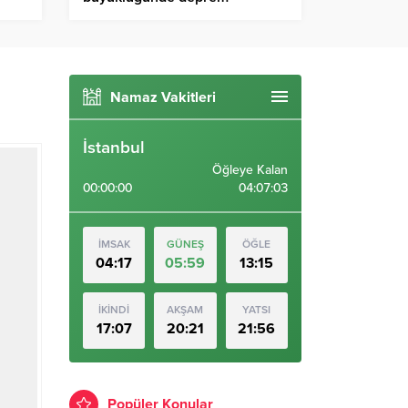
Namaz Vakitleri
İstanbul
Öğleye Kalan
00:00:00
04:07:03
İMSAK
GÜNEŞ
ÖĞLE
04:17
05:59
13:15
İKİNDİ
AKŞAM
YATSI
17:07
20:21
21:56
Popüler Konular