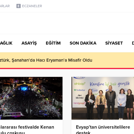
ARLAR
ECZANELER
AĞLIK
ASAYİŞ
EĞİTİM
SON DAKİKA
SİYASET
türk, Şanahan’da Hacı Eryaman’a Misafir Oldu
lararası festivalde Kenan
Evyap’tan üniversitelilere
ulu coşkusu
destek