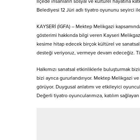
İlçede insanların sosyal ve kültürel hayatına ka
Belediyesi 12 Jüri adlı tiyatro oyununu seyirci il
KAYSERİ (İGFA) – Mektep Melikgazi kapsamında 
gösterimi hakkında bilgi veren Kayseri Melikgaz
kesime hitap edecek birçok kültürel ve sanatsal
desteği veriyoruz, vermeye devam edeceğiz. Tiy
Halkımızı sanatsal etkinliklerle buluşturmak biz
bizi ayrıca gururlandırıyor. Mektep Melikgazi v
görüyor. Duygusal anlatımı ve etkileyici oyuncul
Değerli tiyatro oyuncularımıza, katılım sağlay