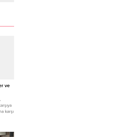
er ve
,
karşıya
na karşı
yle, 9-
antısı