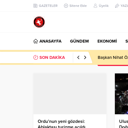
GAZETELER
Sitene Ekle
Üyelik
YAZ
ANASAYFA
GÜNDEM
EKONOMİ
S
SON DAKİKA
Başkan Nihat Öz
Ordu’nun yeni gözdesi:
Ulus
Ablaktaşı turizme açıldı
Doğ