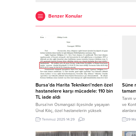
Benzer Konular
Bursa’da Harita Teknikeri’nden özel
Süne m
hastanelere karşı mücadele: 110 bin
tamam
TL iade aldı
Tarım v
Bursa’nın Osmangazi ilçesinde yaşayan
ve Kon
Ünal Kılıç, özel hastanelerin yüksek
alanlar
muayene ücretlerine karşı verdiği
karşı y
1 Temmuz 2025 14:29
0
29 Ma
mücadeleyle dikkat çekti. Son 3 ayda 110
değerle
bin TL iade alan vatandaş Kılıç, diğer
İzmir v
vatandaşları da haklarını aramaya davet
Son topl