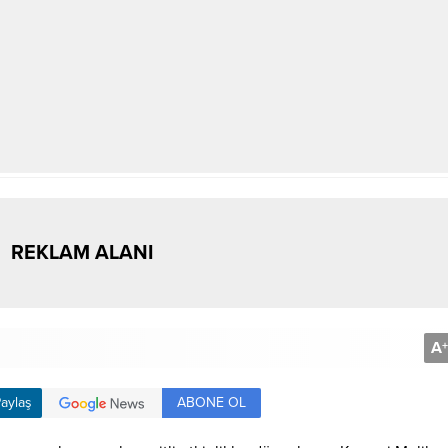
REKLAM ALANI
A
+
ABONE OL
aylaş