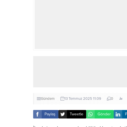
Gündem
13 Temmuz 2025 11:09
0
Paylaş
Tweetle
Gönder
P